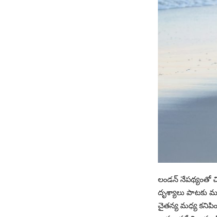
లండన్ నేపథ్యంతో చ
దృశ్యాలు పాటకు మ
చైతన్య మధ్య కనిపించ