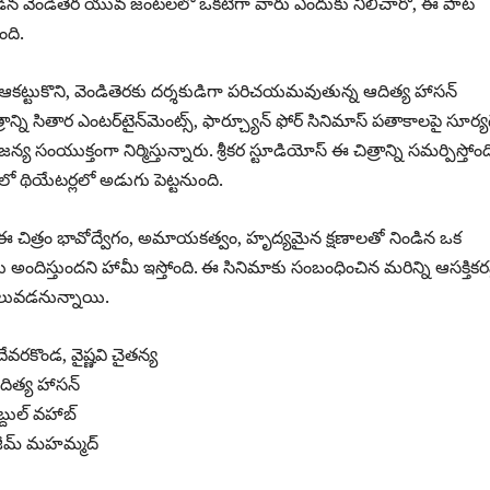
డిన వెండితెర యువ జంటలలో ఒకటిగా వారు ఎందుకు నిలిచారో, ఈ పాట
ంది.
తో ఆకట్టుకొని, వెండితెరకు దర్శకుడిగా పరిచయమవుతున్న ఆదిత్య హాసన్
ిత్రాన్ని సితార ఎంటర్‌టైన్‌మెంట్స్, ఫార్చ్యూన్ ఫోర్ సినిమాస్ పతాకాలపై సూర్
య సంయుక్తంగా నిర్మిస్తున్నారు. శ్రీకర స్టూడియోస్ ఈ చిత్రాన్ని సమర్పిస్తోం
ో థియేటర్లలో అడుగు పెట్టనుంది.
ఈ చిత్రం భావోద్వేగం, అమాయకత్వం, హృద్యమైన క్షణాలతో నిండిన ఒక
అందిస్తుందని హామీ ఇస్తోంది. ఈ సినిమాకు సంబంధించిన మరిన్ని ఆసక్తిక
ెలువడనున్నాయి.
వరకొండ, వైష్ణవి చైతన్య
దిత్య హాసన్
దుల్ వహాబ్
ీమ్ మహమ్మద్