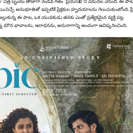
ిస్టర్’ చిత్ర బృందం తాజాగా రెండవ గీతం ‘ప్రియసఖి’ని విడుదల చేసింది. ఈ ప
యినిచ్చే అనుభూతితో ఇప్పటికే ప్రేక్షకుల హృదయాలను గెలుచుకుంటోంది. ప్
ల్లుకున్న ఈ పాట, ఒక యువకుడు తనకు ఎంతో ప్రత్యేకమైన వ్యక్తి పట్ల
 మౌన భావాలను, ఆరాధనను, అనురాగాన్ని అందంగా ఆవిష్కరించింది.