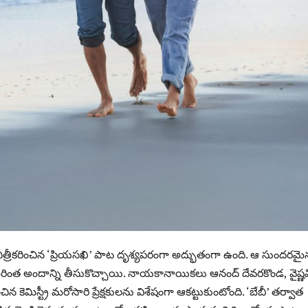
ిత్రీకరించిన ‘ప్రియసఖి’ పాట దృశ్యపరంగా అద్భుతంగా ఉంది. ఆ సుందరమై
రింత అందాన్ని తీసుకొచ్చాయి. నాయకానాయికలు ఆనంద్ దేవరకొండ, వైష్ణవ
ిన కెమిస్ట్రీ మరోసారి ప్రేక్షకులను విశేషంగా ఆకట్టుకుంటోంది. ‘బేబీ’ తర్వాత