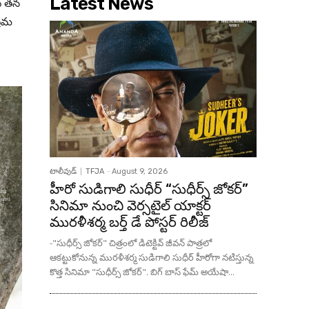
Latest News
ాట తన
రేమ
టాలీవుడ్
TFJA
-
August 9, 2026
హీరో సుడిగాలి సుధీర్ “సుధీర్స్ జోకర్”
సినిమా నుంచి వెర్సటైల్ యాక్టర్
మురళీశర్మ బర్త్ డే పోస్టర్ రిలీజ్
-"సుధీర్స్ జోకర్" చిత్రంలో డిటెక్టివ్ జీవన్ పాత్రలో
ఆకట్టుకోనున్న మురళీశర్మ సుడిగాలి సుధీర్ హీరోగా నటిస్తున్న
కొత్త సినిమా "సుధీర్స్ జోకర్". బిగ్ బాస్ ఫేమ్ అయేషా...