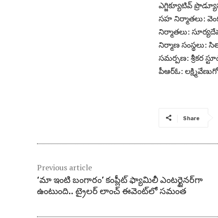
ఎగ్జిక్యూటివ్ ప్రొడ్య
సహ నిర్మాతలు: వెం
నిర్మాతలు: సూర్యద
నిర్మాణ సంస్థలు: సి
సమర్పణ: శ్రీకర స్ట
పీఆర్ఓ: లక్ష్మివేణుగ
Share
Previous article
‘మా ఇంటి బంగారం’ కంప్లీట్ ఫ్యామిలీ ఎంటర్టైనర్‌గా
ఉంటుంది.. ట్రైలర్ లాంచ్ ఈవెంట్‌లో సమంత