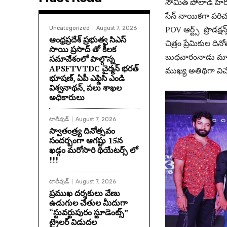
సౌమిత్ పోలాడి హీరోగ
సేన్ నాయికగా పరి
POV ఆర్ట్స్ ప్రొడక్ష
Uncategorized
August 7, 2026
ఆంధ్రప్రదేశ్ ప్రభుత్వ సిఎస్
చిత్రం ప్రేమికుల ద
సాయి ప్రసాద్ తో కీలక
బుధవారంనాడు మాదాప
సమావేశంలో పాల్గొన్న
APSFTVTDC చైర్మన్ భరత్
ముఖ్య అతిథిగా విచ్చ
భూషణ్, ఏపీ ఎఫ్డిసి ఎండి
విశ్వనాథన్, పలు శాఖల
అధికారులు
టాలీవుడ్
August 7, 2026
స్వాతంత్ర్య దినోత్సవం
సందర్బంగా ఆగష్టు 15న
ఖడ్గం మరోసారి థియేటర్స్ లో
!!!
టాలీవుడ్
August 7, 2026
ప్రముఖ దర్శకులు వేణు
ఉడుగుల చేతుల మీదుగా
“స్టువర్టుపురం స్టూడెంట్స్”
ట్రైలర్ విడుదల