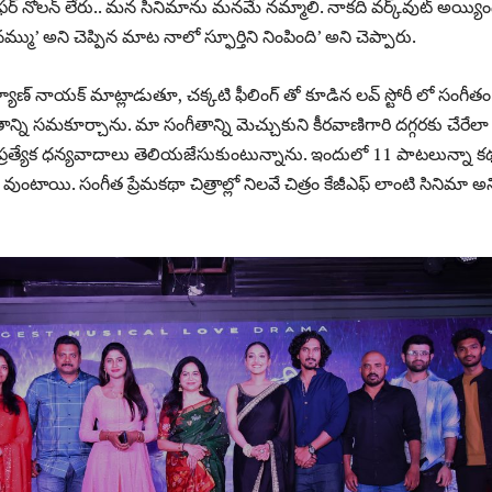
టోఫర్ నోలన్ లేరు.. మన సినిమాను మనమే నమ్మాలి. నాకది వర్క్‌వుట్ అయ్యింద
్ము’ అని చెప్పిన మాట నాలో స్ఫూర్తిని నింపింది’ అని చెప్పారు.
 కళ్యాణ్ నాయక్ మాట్లాడుతూ, చక్కటి ఫీలింగ్ తో కూడిన లవ్ స్టోరీ లో సంగీతం
తాన్ని సమకూర్చాను. మా సంగీతాన్ని మెచ్చుకుని కీరవాణిగారి దగ్గరకు చేరేలా
ి ప్రత్యేక ధన్యవాదాలు తెలియజేసుకుంటున్నాను. ఇందులో 11 పాటలున్నా 
వుంటాయి. సంగీత ప్రేమకథా చిత్రాల్లో నిలవే చిత్రం కేజీఎఫ్ లాంటి సినిమా అన