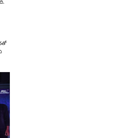
ి.
కథతో
ి