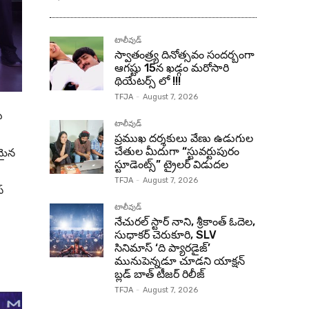
టాలీవుడ్
స్వాతంత్ర్య దినోత్సవం సందర్బంగా
ఆగష్టు 15న ఖడ్గం మరోసారి
థియేటర్స్ లో !!!
TFJA
-
August 7, 2026
ు
టాలీవుడ్
ప్రముఖ దర్శకులు వేణు ఉడుగుల
తమైన
చేతుల మీదుగా “స్టువర్టుపురం
స్టూడెంట్స్” ట్రైలర్ విడుదల
TFJA
-
August 7, 2026
్
టాలీవుడ్
నేచురల్ స్టార్ నాని, శ్రీకాంత్ ఓదెల,
సుధాకర్ చెరుకూరి, SLV
సినిమాస్ ‘ది ప్యారడైజ్’
మునుపెన్నడూ చూడని యాక్షన్
బ్లడ్ బాత్ టీజర్ రిలీజ్
TFJA
-
August 7, 2026