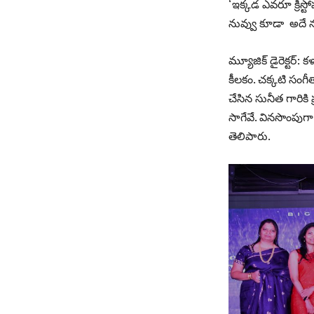
‘ఇక్కడ ఎవరూ క్రిస్
నువ్వు కూడా అదే నమ
మ్యూజిక్ డైరెక్టర్:
కీలకం. చక్కటి సంగీ
చేసిన సునీత గారిక
సాగేవే. వినసొంపుగా 
తెలిపారు.