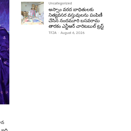
Uncategorized
అస్సాం వరద బాధితులకు
నిత్యవసర వస్తువులను పంపిణీ
చేసిన నందమూరి బసవరామ
తారకం ఎన్టీఆర్ చారిటబుల్ ట్రస్ట్
TFJA
-
August 6, 2026
ాన
 ఇది.