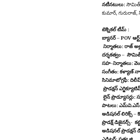
నటీనటులు:
సౌమిత్
కుమార్, గురురాజ్, 
టెక్నికల్ టీమ్ :
బ్యానర్ – POV ఆర్ట్స్
నిర్మాతలు: రాజ్ అల్
దర్శకత్వం – సౌమిత
సహ-నిర్మాతలు: వెంకట
సంగీతం: కళ్యాణ్ 
సినిమాటోగ్రఫీ: దిలీప
ప్రొడక్షన్ ఎగ్జిక్య
లైన్ ప్రొడ్యూసర్లు: 
పాటలు: ఎమ్‌వి.ఎస్.
అడిషనల్ లిరిక్స్ – క
ప్రొడక్ష్ డిజైనర్స్-
అడిషనల్ ప్రొడక్షన్
ఎడిటర్: సత్య.జి