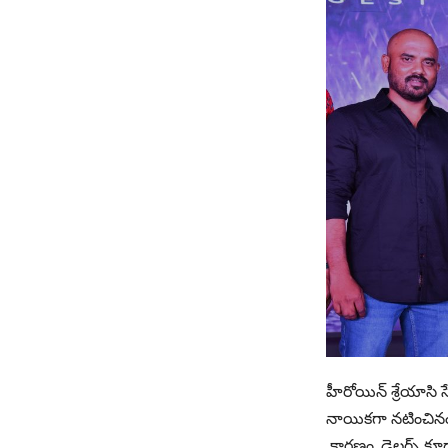
హీరోయిన్ శ్రేయాసి స
నాయికగా నటించినం
కారణం. డైలగ్స్ కూ