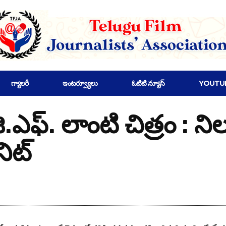
గ్యాలరీ
ఇంటర్వ్యూలు
ఓటిటి న్యూస్
YOUTU
ి.ఎఫ్. లాంటి చిత్రం : నిలవే
ిట్