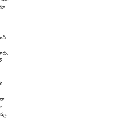
ిమా
ుంచీ
ారు.
వ్
కి
 నా
ా
్చు.