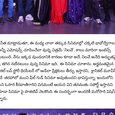
ీత మాట్లాడుతూ, ఈ మధ్య చాలా తక్కువ సినిమాల్లో చక్కటి భావోద్వేగాల
్నీ ఎమోషన్స్ చూపించేలా వున్న చిత్రమే ’నిలవే‘. కాలం మారినా ఇంటెన్స్
ంటుంది. నేను ఇక్కడ వుండడానికి కారణం కూడా అదే. నిలవే అనేది అద్భు
్వం, తగిన నటీనటులు వున్న సినిమా ఇది. ఈ సినిమా చూశాను. అర్థవంతమైన
్ లవ్ స్టోరీ థియేటర్ లో ఆడేలా ప్రేక్షకులు తీర్పు ఇస్తారని, క్లాసికల్ మూవీస
ే తరహాలో మంచి ఫీల్ గుడ్ సినిమా అవుతుందని భావిస్తున్నా. ఇందులోని
ి ఓసారి కీరవాణిగారిని వినమంటే ఆయన విని తనవంతు సపోర్ట్ ఇస్తానని
డా సినిమా పై పాజిటివ్ నెలకొంది. ఈ సందర్భంగా అందరికీ మరోసారి విషెస్
నారు.