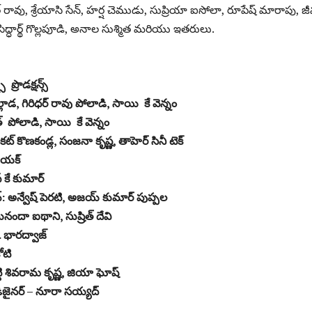
 రావు, శ్రేయాసి సేన్, హర్ష చెముడు, సుప్రియా ఐసోలా, రూపేష్ మారాపు, జీ
సిద్ధార్థ్ గొల్లపూడి, అనాల సుశ్మిత మరియు ఇతరులు.
 ప్రొడక్షన్స్
లాడ, గిరిధర్ రావు పోలాడి, సాయి కే వెన్నం
్ పోలాడి, సాయి కే వెన్నం
్ కొణకండ్ల, సంజనా కృష్ణ, తాహెర్ సినీ టెక్
నాయక్
్ కే కుమార్
ూటివ్: అన్వేష్ పెరటి, అజయ్ కుమార్ పుప్పల
సునందా ఐథాని, సుష్రిత్ దేవి
 భారద్వాజ్
ోటి
 కట్టి శివరామ కృష్ణ, జియా ఘోష్
 డిజైనర్ – నూరా సయ్యద్