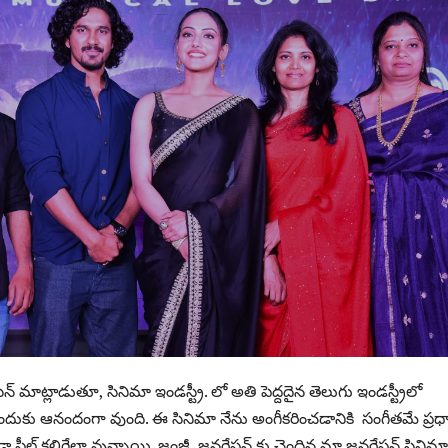
ేన్ మాట్లాడుతూ, సినిమా ఇండస్ట్రీ. లో అతి పెద్దదైన తెలుగు ఇండస్ట్రీలో
దుకు ఆనందంగా వుంది. ఈ సినిమా నేను అంగీకరించడానికి సంగీతమే ప్రధ
డా ఫీల్ కలిగేలా వున్నాయి. జంజీ జనరేషన్ కు చెందిన మా జనరేషన్ సినిమా