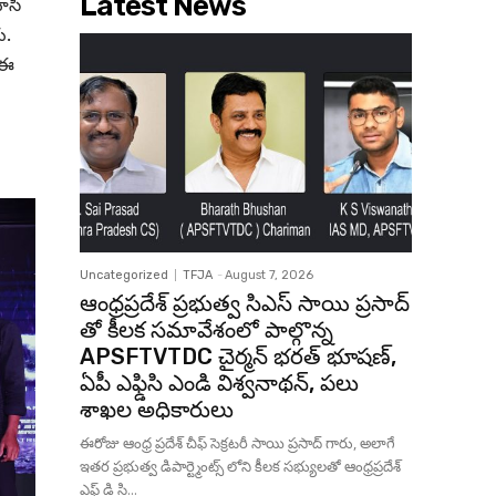
Latest News
ాసి
ు.
. ఈ
Uncategorized
TFJA
-
August 7, 2026
ఆంధ్రప్రదేశ్ ప్రభుత్వ సిఎస్ సాయి ప్రసాద్
తో కీలక సమావేశంలో పాల్గొన్న
APSFTVTDC చైర్మన్ భరత్ భూషణ్,
ఏపీ ఎఫ్డిసి ఎండి విశ్వనాథన్, పలు
శాఖల అధికారులు
ఈరోజు ఆంధ్ర ప్రదేశ్ చీఫ్ సెక్రటరీ సాయి ప్రసాద్ గారు, అలాగే
ఇతర ప్రభుత్వ డిపార్ట్మెంట్స్ లోని కీలక సభ్యులతో ఆంధ్రప్రదేశ్
ఎఫ్ డి సి...