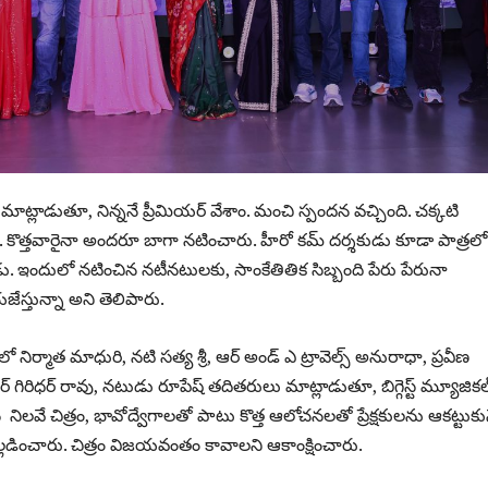
 మాట్లాడుతూ, నిన్ననే ప్రీమియర్ వేశాం. మంచి స్పందన వచ్చింది. చక్కటి
రీ. కొత్తవారైనా అందరూ బాగా నటించారు. హీరో కమ్ దర్శకుడు కూడా పాత్రలో
. ఇందులో నటించిన నటీనటులకు, సాంకేతితిక సిబ్బంది పేరు పేరునా
ేస్తున్నా అని తెలిపారు.
 నిర్మాత మాధురి, నటి సత్య శ్రీ, ఆర్ అండ్ ఎ ట్రావెల్స్ అనురాధా, ప్రవీణ
్ గిరిధర్ రావు, నటుడు రూపేష్ తదితరులు మాట్లాడుతూ, బిగ్గెస్ట్ మ్యూజికల
నిలవే చిత్రం, భావోద్వేగాలతో పాటు కొత్త ఆలోచనలతో ప్రేక్షకులను ఆకట్టుకు
్లడించారు. చిత్రం విజయవంతం కావాలని ఆకాంక్షించారు.