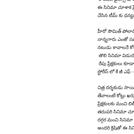
ఈ సినిమా చూశాక ప్
చేసిన టీమ్ కు ధన్య
హీరో సౌమిత్ పోలాడ
నాన్నగారు ఎంతో సపోర
నటుడు కావాలనే కోరిక
తొలి సినిమా విడుద
రేపు ప్రేక్షకులు కూడ
స్టోరీస్ లో కే జీ ఎఫ్ 
చిత్ర దర్శకుడు సాయ
తేవాలంటే కోట్లు ఖర
ప్రేక్షకులకు మంచి బ
తదుపరి సినిమా చూడ
దగ్గర మంచి సినిమా 
అందరి క్రిషితో ఈ సిన