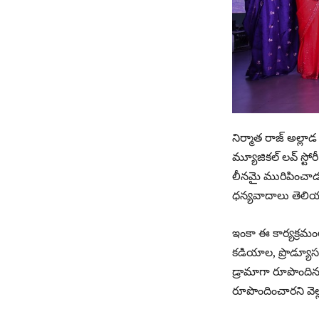
నిర్మాత రాజ్ అల్లాడ
మ్యూజికల్ లవ్ స్టో
లీనమై మురిపించాడు
ధన్యవాదాలు తెలియజ
ఇంకా ఈ కార్యక్రమంలో
కడియాల, ప్రొడ్యూసర
డ్రామాగా రూపొందిన 
రూపొందించారని వెల