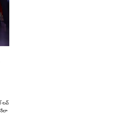
్ లవ్
నేలా