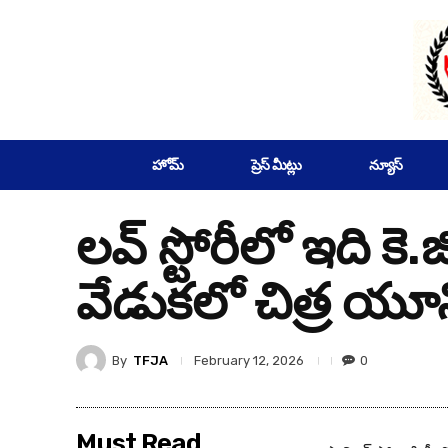
SUBSCRIBE
హోమ్
ప్రెస్ మీట్లు
న్యూస్
లవ్ స్టోరీలో ఇది కె.జ
వేడుకలో చిత్ర యూన
By
TFJA
0
February 12, 2026
Must Read