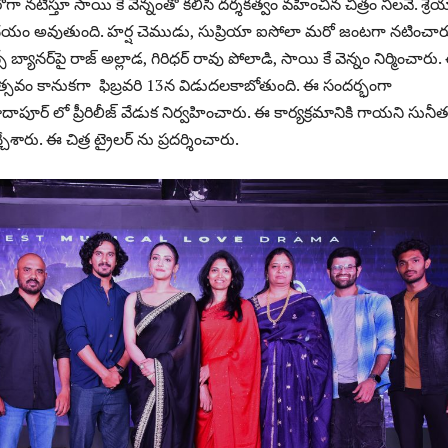
ా నటిస్తూ సాయి కే వెన్నంతో కలిసి దర్శకత్వం వహించిన చిత్రం నిలవే. శ్రేయ
చయం అవుతుంది. హర్ష చెముడు, సుప్రియా ఐసోలా మరో జంటగా నటించార
న్స్ బ్యానర్‌పై రాజ్ అల్లాడ, గిరిధర్ రావు పోలాడి, సాయి కే వెన్నం నిర్మించారు
ినోత్సవం కానుకగా ఫిబ్రవరి 13న విడుదలకాబోతుంది. ఈ సందర్భంగా
ూర్ లో ప్రీరిలీజ్ వేడుక నిర్వహించారు. ఈ కార్యక్రమానికి గాయని సునీత
ేశారు. ఈ చిత్ర ట్రైలర్ ను ప్రదర్శించారు.