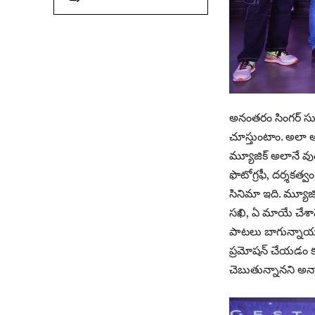
అనంతరం సింగర్ సున
చూస్తుంటాం. అలా అన
మ్యూజిక్ అలానే వు
ఫొటోగ్రఫీ, దర్శకత
సినిమా ఇది. మ్యూజికల
సఖి, ఏ మాయే చేశావ
పాటలు బాగున్నాయన
ప్రమోషన్ చేయడం కూ
చెబుతున్నానని అన్