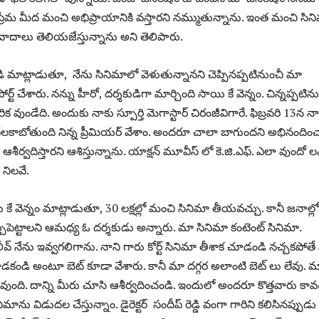
రేమ మీద మంచి అభిప్రాయానికి వస్తారని నమ్ముతున్నాను. ఇంత మంచి సిన
వాదాలు తెలియజేస్తున్నాను అని తెలిపారు.
ి మాట్లాడుతూ, నేను సినిమాలో వెళుతున్నానని చెప్పినప్పటినుంచీ మా
్ట్ చేశారు. నన్ను హీరో, దర్శకుడిగా మార్చింది సాయి కే వెన్నం. చిన్నప్పటిన
 వుండేది. అందుకు నాకు స్పూర్తి మెగాస్టార్ చిరంజీవిగారే. ఫిబ్రవరి 13న నా
లకాబోతుంది నిన్న ప్రీమియర్ వేశాం. అందరూ చాలా బాగుందని అభినందించ
ా ఆశీర్వదిస్తారని ఆశిస్తున్నాను. యాక్షన్ మూవీస్ లో కె.జి.ఎఫ్. ఎలా వుందో ల
– నిలవే.
ి కే వెన్నం మాట్లాడుతూ, 30 లక్షల్లో మంచి సినిమా తీయవచ్చు. కానీ జనాల్లో
్చుపెట్టాలని ఆమధ్య ఓ దర్శకుడు అన్నారు. మా సినిమా కంటెంట్ సినిమా.
ిలీవ్ నేను ఇవ్వగలిగాను. నాని గారు కోర్ట్ సినిమా తీశాక చూడండి నచ్చకపోతే
కండి అంటూ బెట్ కూడా వేశారు. కానీ మా దగ్గర అలాంటి బెట్ లు లేవు. మ
వుంది. దాన్ని మీరు చూసి ఆశీర్వదించండి. ఇందులో అందరూ కొత్తవారు కావచ
ిమాను విడుదల చేస్తున్నాం. డైరెక్టర్ సందీప్ రెడ్డి వంగా గారిని కలిసినప్పుడు