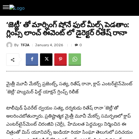
‘జెట్లీ’ తో మార్నింగ్ షోనే ఫుల్ మీల్స్ పెడతాం:
గ్లింప్స్ లాంచ్ ఈవెంట్ లో డైరెక్టర్ రితేష్ రానా
By
TFJA
January 4, 2026
0
మైత్రీ మూవీ మేకర్స్ ప్రజెంట్స్, సత్య, రితేష్ రానా, క్లాప్ ఎంటర్‌టైన్‌మెంట్
‘జెట్లీ’ హ్యుమర్ ఫిల్డ్ యాక్షన్ గ్లింప్స్ రిలీజ్
టాలీవుడ్ ఫేవరేట్ ద్వయం సత్య, దర్శకుడు రితేష్ రానా ‘జెట్లీ’తో
అలరించబోతున్నారు. ప్రతిష్టాత్మక మైత్రీ మూవీ మేకర్స్ సమర్పణలో క్లాప్
ఎంటర్‌టైన్‌మెంట్‌ చిరంజీవి (చెర్రీ), హేమలత పెద్దమల్లు నిర్మించిన ఈ
చిత్రంతో మిస్ యూనివర్స్ ఇండియా రియా సింఘా తెలుగులో పరిచయం