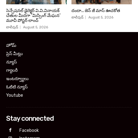
సెన్సేషనల్ డైరెక్టర్ వి.వి.వినాయక్
దందా.. జెన్ జీ మాస్ ఊచకోత
చేతుల మీదగా ‘మిస్సింగ్ మేఘన’
టాలీవుడ్
August 5, 2026
మూవీ పోస్టర్ లాంచ్
టాలీవుడ్
August 5, 2026
హోమ్
ప్రెస్ మీట్లు
న్యూస్
గ్యాలరీ
ఇంటర్వ్యూలు
ఓటిటి న్యూస్
Youtube
Stay connected
Facebook