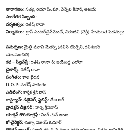
తారాగణం:
సత్య, రియా సింఘా, వెన్నెల కిషోర్, అజయ్
సాంకేతిక సిబ్బంది:
దర్శకత్వం:
రితేష్ రానా
నిర్మాతలు:
క్లాప్ ఎంటర్‌టైన్‌మెంట్, చిరంజీవి (చెర్రీ), హేమలత పెదమల్లు
సమర్పణ:
మైత్రి మూవీ మేకర్స్ (నవీన్ యెర్నేని, రవిశంకర్
యలమంచిలి)
కథ – స్క్రీన్‌ప్లే:
రితేష్ రానా & జయేంద్ర ఎరోలా
డైలాగ్స్:
రితేష్ రానా
సంగీతం:
కాల భైరవ
D.O.P:
సురేష్ సారంగం
ఎడిటింగ్:
కార్తీక శ్రీనివాస్
కాస్ట్యూమ్ డిజైనర్, స్టైలిస్ట్:
తేజ ఆర్
ప్రొడక్షన్ డిజైనర్:
నార్ని శ్రీనివాస్
యాక్షన్ కొరియోగ్రఫీ:
వింగ్ చున్ అంజి
కో-డైరెక్టర్:
చుక్కా విజయ్ కుమార్
డైరెక్షన్ గ్యాంగ్:
ప్రభావ్ కర్రి, పి.వి.సాయి సోమయాజులు, విక్రమ్ రామిరెడ్డి,