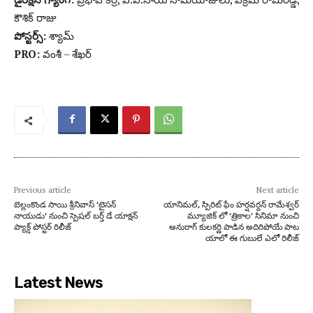
కౌశిక్ రాజు
పోస్టర్స్:
శ్యామ్
PRO:
వంశీ – శేఖర్
Previous article
Next article
బెల్లంకొండ సాయి శ్రీనివాస్ ‘టైసన్
యానిమల్, స్పిరిట్ ఫేం హర్షవర్దన్ రామేశ్వర్
నాయుడు’ నుంచి స్పెషల్ బర్త్ డే యాక్షన్
మ్యూజిక్ లో ‘త్రికాల’ సినిమా నుంచి
ప్యాక్డ్ పోస్టర్ రిలీజ్
అనురాగ్ కులకర్ణి పాడిన అదిరిపోయే పాట
యాలో ఈ గుబులే ఎలో రిలీజ్
Latest News