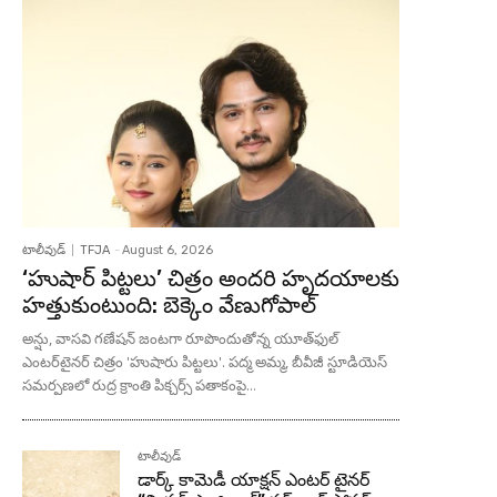
టాలీవుడ్
TFJA
-
August 6, 2026
‘హుషార్‌ పిట్టలు’ చిత్రం అందరి హృదయాలకు
హత్తుకుంటుంది: బెక్కెం వేణుగోపాల్‌
అన్షు, వాసవి గణేషన్‌ జంటగా రూపొందుతోన్న యూత్‌ఫుల్‌
ఎంటర్‌టైనర్‌ చిత్రం 'హుషారు పిట్టలు'. పద్మ అమ్మ, బీవీజీ స్టూడియెస్‌
సమర్పణలో రుద్ర క్రాంతి పిక్చర్స్‌ పతాకంపై...
టాలీవుడ్
డార్క్ కామెడీ యాక్షన్ ఎంటర్ టైనర్