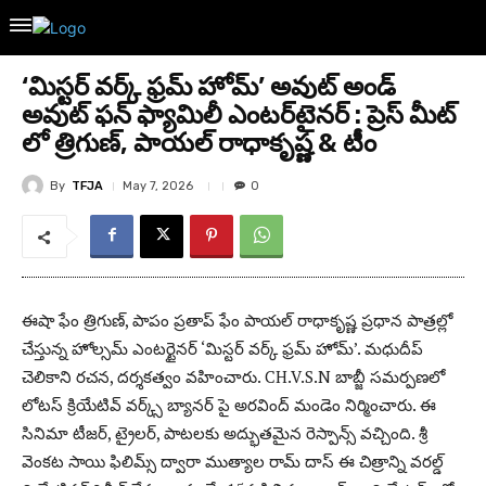
‘మిస్టర్ వర్క్ ఫ్రమ్ హోమ్’ అవుట్ అండ్
అవుట్ ఫన్ ఫ్యామిలీ ఎంటర్‌టైనర్ : ప్రెస్ మీట్
లో త్రిగుణ్, పాయల్ రాధాకృష్ణ & టీం
By
TFJA
May 7, 2026
0
ఈషా ఫేం త్రిగుణ్, పాపం ప్రతాప్ ఫేం పాయల్ రాధాకృష్ణ ప్రధాన పాత్రల్లో
చేస్తున్న హోల్సమ్ ఎంటర్టైనర్ ‘మిస్టర్ వర్క్ ఫ్రమ్ హోమ్’. మధుదీప్
చెలికాని రచన, దర్శకత్వం వహించారు. CH.V.S.N బాబ్జీ సమర్పణలో
లోటస్ క్రియేటివ్ వర్క్స్ బ్యానర్ పై అరవింద్ మండెం నిర్మించారు. ఈ
సినిమా టీజర్, ట్రైలర్, పాటలకు అద్భుతమైన రెస్పాన్స్ వచ్చింది. శ్రీ
వెంకట సాయి ఫిలిమ్స్ ద్వారా ముత్యాల రామ్ దాస్ ఈ చిత్రాన్ని వరల్డ్