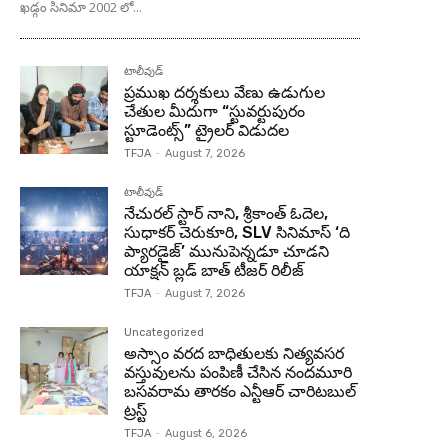
ఖడ్గం సినిమా 2002 లో...
టాలీవుడ్
ప్రముఖ దర్శకులు వేణు ఉడుగుల
చేతుల మీదుగా “స్టువర్టుపురం
స్టూడెంట్స్” ట్రైలర్ విడుదల
TFJA
-
August 7, 2026
టాలీవుడ్
నేచురల్ స్టార్ నాని, శ్రీకాంత్ ఓదెల,
సుధాకర్ చెరుకూరి, SLV సినిమాస్ ‘ది
ప్యారడైజ్’ మునుపెన్నడూ చూడని
యాక్షన్ బ్లడ్ బాత్ టీజర్ రిలీజ్
TFJA
-
August 7, 2026
Uncategorized
అస్సాం వరద బాధితులకు నిత్యవసర
వస్తువులను పంపిణీ చేసిన నందమూరి
బసవరామ తారకం ఎన్టీఆర్ చారిటబుల్
ట్రస్ట్
TFJA
-
August 6, 2026