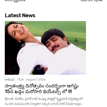
పోసాని కృష్ణమురళి
యంగ్ హీరో విక్రాంత్
Latest News
టాలీవుడ్
TFJA
-
August 7, 2026
స్వాతంత్ర్య దినోత్సవం సందర్బంగా ఆగష్టు
15న ఖడ్గం మరోసారి థియేటర్స్ లో !!!
శ్రీకాంత్, రవితేజ, ప్రకాశ్ రాజ్ ముఖ్య పాత్రల్లో కృష్ణవంశీ దర్శకత్వంలో
సుంకర మధుమురళి నిర్మాతగా వచ్చిన సూపర్ హిట్ సినిమా ఖడ్గం.