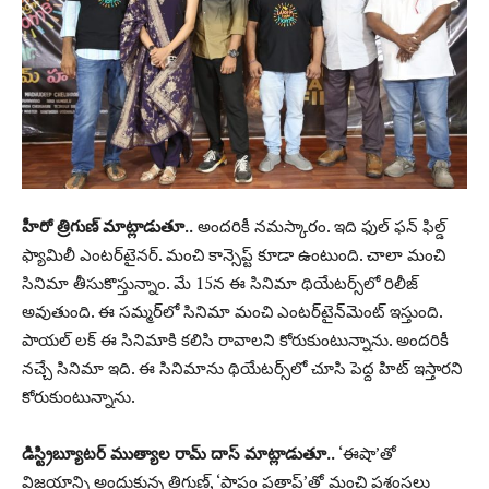
హీరో త్రిగుణ్ మాట్లాడుతూ..
అందరికీ నమస్కారం. ఇది ఫుల్ ఫన్ ఫిల్డ్
ఫ్యామిలీ ఎంటర్‌టైనర్. మంచి కాన్సెప్ట్ కూడా ఉంటుంది. చాలా మంచి
సినిమా తీసుకొస్తున్నాం. మే 15న ఈ సినిమా థియేటర్స్‌లో రిలీజ్
అవుతుంది. ఈ సమ్మర్‌లో సినిమా మంచి ఎంటర్‌టైన్‌మెంట్ ఇస్తుంది.
పాయల్ లక్ ఈ సినిమాకి కలిసి రావాలని కోరుకుంటున్నాను. అందరికీ
నచ్చే సినిమా ఇది. ఈ సినిమాను థియేటర్స్‌లో చూసి పెద్ద హిట్ ఇస్తారని
కోరుకుంటున్నాను.
డిస్ట్రిబ్యూటర్ ముత్యాల రామ్ దాస్ మాట్లాడుతూ..
‘ఈషా’తో
విజయాన్ని అందుకున్న త్రిగుణ్, ‘పాపం ప్రతాప్’తో మంచి ప్రశంసలు