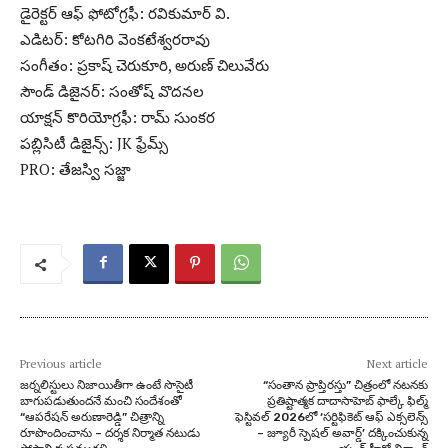
డైరెక్టర్ ఆఫ్ ఫోటోగ్రఫీ: రవికుమార్ వి.
ఎడిటర్: కోటగిరి వెంకటేశ్వరరావు
సంగీతం: ప్రకాష్ చెరుకూరి, అరుణ్ చిలువేరు
సౌండ్ డిజైనర్: సంతోష్ వొదనల
యాక్షన్ కొరియోగ్రఫీ: రామ్ సుంకర
పబ్లిసిటీ డిజైన్స్: JK ఫ్రేమ్స్
PRO: తేజస్వి సజ్జా
Previous article
Next article
జర్నలిస్టులు నిజాయితీగా ఉంటే సొసైటీ
“సంతాన ప్రాప్తిరస్తు” చిత్రంలో నటనకు
బాగుపడుతుందనే మంచి సందేశంతో
ప్రతిష్టాత్మక దాదాసాహెబ్ ఫాల్కే ఫిల్మ్
“ఆపరేషన్ అరుణారెడ్డి” చిత్రాన్ని
ఫెస్టివల్ 2026లో ‘సర్టిఫికెట్ ఆఫ్ ఎక్సలెన్స్
రూపొందించాను – దర్శక నిర్మాత నటుడు
– జ్యూరీ స్పెషల్ అవార్డ్’ దక్కించుకున్న