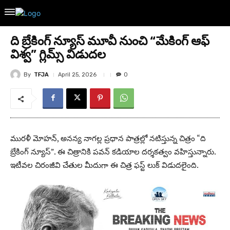
ది బ్రేకింగ్ న్యూస్ మూవీ నుంచి “మేకింగ్ ఆఫ్
విశ్వ” గ్లిమ్స్ విడుదల
By
TFJA
April 25, 2026
0
మురళీ మోహన్, అనన్య నాగల్ల ప్రధాన పాత్రల్లో నటిస్తున్న చిత్రం “ది
బ్రేకింగ్ న్యూస్”. ఈ చిత్రానికి పవన్ కడియాల దర్శకత్వం వహిస్తున్నారు.
ఇటీవల చిరంజీవి చేతుల మీదుగా ఈ చిత్ర ఫస్ట్ లుక్ విడుదలైంది.