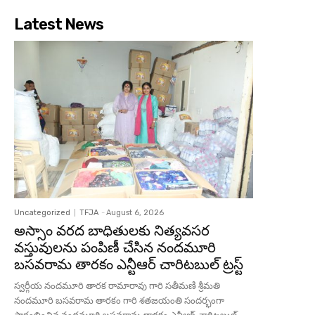
Latest News
Uncategorized
TFJA
-
August 6, 2026
అస్సాం వరద బాధితులకు నిత్యవసర
వస్తువులను పంపిణీ చేసిన నందమూరి
బసవరామ తారకం ఎన్టీఆర్ చారిటబుల్ ట్రస్ట్
స్వర్గీయ నందమూరి తారక రామారావు గారి సతీమణి శ్రీమతి
నందమూరి బసవరామ తారకం గారి శతజయంతి సందర్భంగా