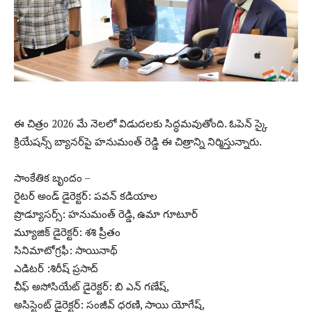
ఈ చిత్రం 2026 మే నెలలో విడుదలకు సిద్ధమవుతోంది. ఓపెన్ స్కై
క్రియేషన్స్ బ్యానర్‌పై హనుమంత్ రెడ్డి ఈ చిత్రాన్ని నిర్మిస్తున్నారు.
సాంకేతిక బృందం –
రైటర్ అండ్ డైరెక్టర్: పవన్ కడియాల
ప్రొడ్యూసర్స్: హనుమంత్ రెడ్డి, ఉమా గూటూర్
మ్యూజిక్ డైరెక్టర్: శశి ప్రీతం
సినిమాటోగ్రఫీ: సాయినాథ్
ఎడిటర్ :శిరీష్ ప్రసాద్
చీఫ్ అసోసియేట్ డైరెక్టర్: బి ఎన్ గణేష్,
అసిస్టెంట్ డైరెక్టర్: సంజీవ్ ధరణి, సాయి యోగేష్,