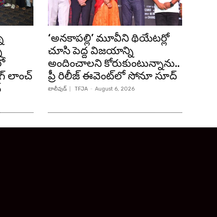
న
‘అనకాపల్లి’ మూవీని థియేటర్లో
ి
చూసి పెద్ద విజయాన్ని
లో
అందించాలని కోరుకుంటున్నాను..
ంగ్ లాంచ్
ప్రీ రిలీజ్ ఈవెంట్‌లో సోనూ సూద్
్
టాలీవుడ్
TFJA
-
August 6, 2026