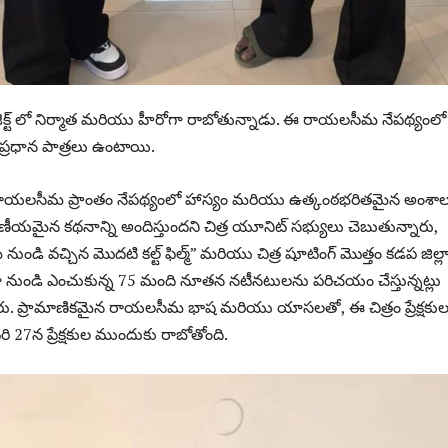
ాజెక్ట్ లో నిర్మాత మరియు హీరోగా రాబోతున్నాడు. ఈ రాయలసీమ నేపథ్యంలో
ప్రధాన పాత్రలు ఉంటాయి.
” రాయలసీమ ప్రాంతం నేపథ్యంలో హాస్యం మరియు ఉత్కంఠభరితమైన అంశా
్షణీయమైన కథనాన్ని అందిస్తుందని చిత్ర యూనిట్ సభ్యులు చెబుతున్నారు,
డి వచ్చిన మొదటి కల్ట్ ఫిల్మ్” మరియు చిత్ర షూటింగ్ మొత్తం కడప జిల్ల
ల్లా నుండి ఎంచుకున్న 75 మంది నూతన నటీనటులను పరిచయం చేస్తున్నట్లు
ారు. ప్రామాణికమైన రాయలసీమ భాష మరియు యాసలతో, ఈ చిత్రం ప్రేక్షకు
రవరి 27న ప్రేక్షకుల ముందుకు రాబోతోంది.