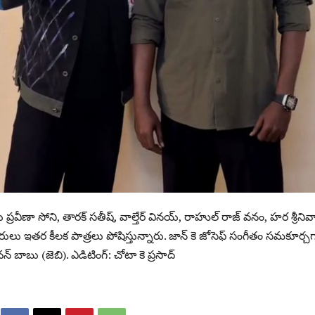
ప్రవీణా సోని, తారక్ సతీష్, వాల్తేర్ వినయ్, రాహుల్ రాజ్ వనం, హర శ్రీనివా
లు ఇతర కీలక పాత్రలు పోషిస్తున్నారు. జాన్ కె జోసెఫ్ సంగీతం సమకూర్చగ
జీవన్ బాబు (జెబి). ఎడిటింగ్‌: చోటా కె ప్రసాద్‌