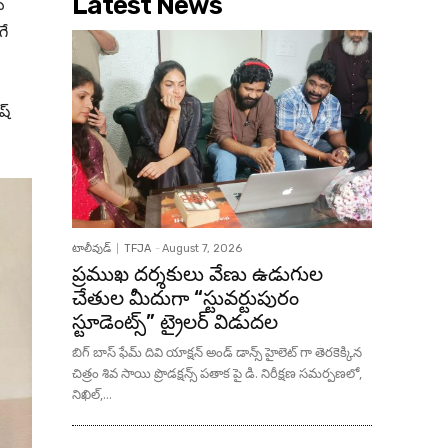
Latest News
ు
గే
ష్
టాలీవుడ్
TFJA
-
August 7, 2026
ప్రముఖ దర్శకులు వేణు ఉడుగుల
చేతుల మీదుగా “స్టువర్టుపురం
స్టూడెంట్స్” ట్రైలర్ విడుదల
బిగ్ బాస్ ఫేమ్ దివి యాక్షన్ అండ్ డాన్స్ హైలెట్ గా తెరకెక్కిన
చిత్రం శివ సాయి ప్రొడక్షన్స్ పతాక పై డి. నిరీక్షణ సమర్పణలో,
నిఖిల్,...