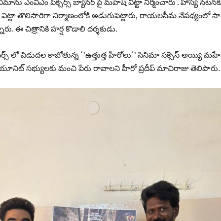
ినిమాను ఎంవిఎం పిక్చర్స్ బ్యానర్ పై మహేష్ విట్టా నిర్మించారు . హాస్య నటనక
విట్టా తొలిసారిగా నిర్మాణంలోకి అడుగుపెట్టారు, రాయలసీమ నేపథ్యంలో సా
రు. ఈ చిత్రానికి హర్ష కొడాలి దర్శకుడు.
ర్స్ లో విడుదల కాబోతున్న ‘’ఉత్తుత్త హీరోలు‘’ సినిమా సక్సెస్ అయ్యి మహే
్ర యూనిట్ సభ్యులకు మంచి పేరు రావాలని హీరో ప్రదీప్ మాచిరాజు తెలిపారు.