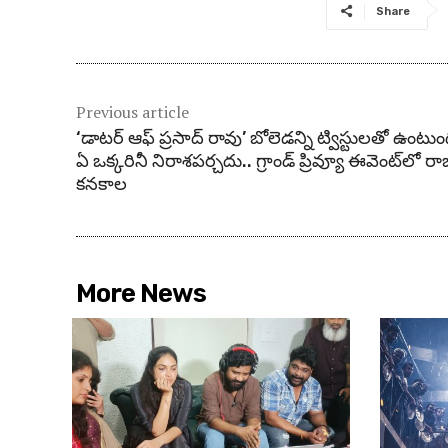
Share
Previous article
‘డాటర్ ఆఫ్ ప్రసాద్ రావు’ బోలెడన్ని ట్విస్టులతో ఉంటుంద
ఏ ఒక్కరినీ నిరాశపర్చదు.. గ్రాండ్ ప్రివ్యూ ఈవెంట్‌లో రాజ
కనకాల
More News