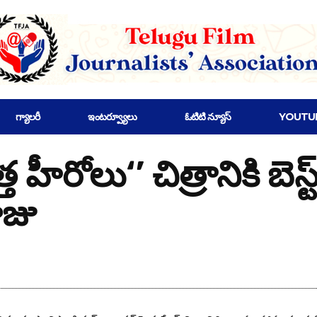
గ్యాలరీ
ఇంటర్వ్యూలు
ఓటిటి న్యూస్
YOUTU
త హీరోలు‘’ చిత్రానికి బెస్
ాజు