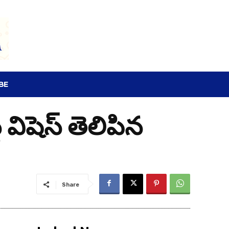
SEARCH
BE
ట్ విషెస్ తెలిపిన
Share