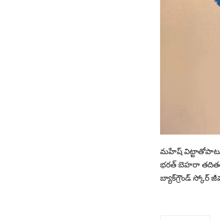
మహేష్ విట్టాతోపాటు 
భరత్ బెహరా తదితరు
బ్యాక్‌గ్రౌండ్ స్కోర్ 