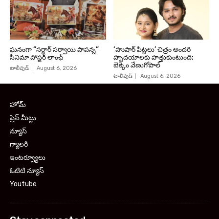
ఘనంగా “సర్దార్ సర్వాయి పాపన్న”
‘హుషార్‌ పిట్టలు’ చిత్రం అందరి
సినిమా పోస్టర్ లాంఛ్
హృదయాలకు హత్తుకుంటుంది:
బెక్కెం వేణుగోపాల్‌
టాలీవుడ్
August 6, 2026
టాలీవుడ్
August 6, 2026
హోమ్
ప్రెస్ మీట్లు
న్యూస్
గ్యాలరీ
ఇంటర్వ్యూలు
ఓటిటి న్యూస్
Youtube