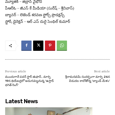
మ్యూజిక్ – జిబ్రాన్ వైభోద
పీఆర్ఓ – జీఎస్ కే మీడియా (సురేష్ – శ్రీనివాస్)
బ్యానర్ – లెజెండ్ శరవణ స్టోర్స్ ప్రొడక్షన్స్
స్టోరీ, డైరెక్షన్ – ఆర్ ఎస్ దురై సెంథిల్ కుమార్
Previous article
Next article
ముందుగానే పవర్ స్టార్ తుఫాన్.. మార్చి
శ్రీరామనవమి సందర్భంగా మార్చి 26న
19న థియేటర్లలో అడుగుపెట్టనున్న ‘ఉస్తాద్
విడుదల కాబోతోన్న ‘బ్యాండ్ మేళం’
భగత్ సింగ్’
Latest News