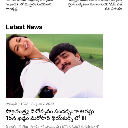
‘అఖండ2’ లో చూస్తారు నందమూరి
సైరస్ ప్రత్యేకంగా రూపొందించిన ‘డ్రీమ్ ఏజ్
బాలకృష్ణ
వన్’ విడుదల
Latest News
టాలీవుడ్
TFJA
-
August 7, 2026
స్వాతంత్ర్య దినోత్సవం సందర్బంగా ఆగష్టు
15న ఖడ్గం మరోసారి థియేటర్స్ లో !!!
శ్రీకాంత్, రవితేజ, ప్రకాశ్ రాజ్ ముఖ్య పాత్రల్లో కృష్ణవంశీ దర్శకత్వంలో