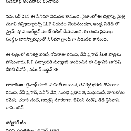
సినిమాపై అంచనాలు పెంచాయి.
నవంబర్ 21న ఈ సినిమా విడుదల కానుంది. నైజాంలో ఈ చిత్రాన్ని మైత్రి
మూవీ డిస్ట్రిబ్యూటర్స్ LLP విడుదల చేయనుండగా, ఆంధ్ర, సీడెడ్ లో
ప్రైమ్ షో ఎంటర్‌టైన్‌మెంట్ రిలీజ్ చేయనుంది. ఈ రెండు ప్రముఖ
సంస్థల భాగస్వామ్యంతో సినిమా గ్రాండ్ గా విడుదల కానుంది.
ఈ చిత్రంలో తనికెళ్ల భరణి, గోపరాజు రమణ, దేవీ ప్రసాద్ కీలక పాత్రలు
పోషించారు. R P పట్నాయక్ మ్యూజిక్ అందించిన ఈ చిత్రానికి జగదీష్
చీకటి డీవోపీ, ఎడిటర్ ఉద్ధవ్ SB.
తారాగణం:
త్రినాధ్ కఠారి, సాహితీ అవాంచ, తనికెళ్ల భరణి, గోపరాజు
రమణ, దేవీ ప్రసాద్, నవీన్ నేని, సురభి ప్రభావతి, మధుమణి, తాగుబోతు
రమేష్, చలాకీ చంటి, జబర్దస్త్ నూకరాజు, జెమినీ సురేష్, డీడీ శ్రీనివాస్,
రామజగన్
టెక్నికల్ టీం
రచన, దర్శకత్వం: త్రినాధ్ కటారి