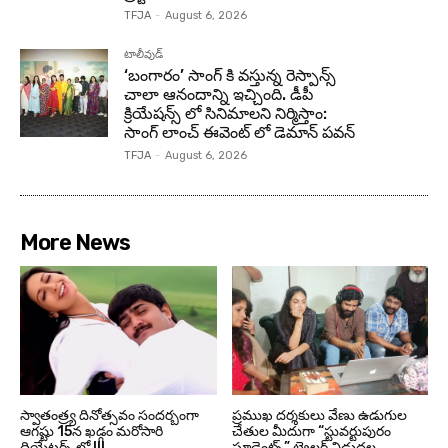
TFJA
-
August 6, 2026
టాలీవుడ్
‘బంగారం’ సాంగ్ కి వస్తున్న రెస్పాన్స్
చాలా ఆనందాన్ని ఇచ్చింది. డీపీ
క్రియేషన్స్ లో సినిమాలని నిర్మిస్తాం:
సాంగ్ లాంచ్ ఈవెంట్ లో డెమాన్ పవన్
TFJA
-
August 6, 2026
More News
స్వాతంత్ర్య దినోత్సవం సందర్బంగా
ప్రముఖ దర్శకులు వేణు ఉడుగుల
ఆగష్టు 15న ఖడ్గం మరోసారి
చేతుల మీదుగా “స్టువర్టుపురం
థియేటర్స్ లో !!!
స్టూడెంట్స్” ట్రైలర్ విడుదల