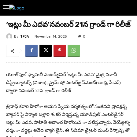
‘ఇట్లు మీ ఎదవ’నవంబర్ 21న గ్రాండ్ గా రిలీజ్
By
TFJA
November 14, 2025
0
యూత్‌ఫుల్ ఫ్యామిలీ ఎంటర్‌టైనర్‌ ‘ఇట్లు మీ ఎదవ’ మైత్రి మూవీ
డిస్ట్రిబ్యూటర్స్ (నిజాం), ప్రైమ్ షో ఎంటర్‌టైన్‌మెంట్(ఆంధ్ర, సీడెడ్)
ద్వారా నవంబర్ 21న గ్రాండ్ గా రిలీజ్
త్రినాధ్ కఠారి హీరోగా ఆయన స్వీయ దర్శకత్వంలో సంజీవని ప్రొడక్షన్స్
బ్యానర్ పై నిర్మాత బళ్లారి శంకర్ నిర్మిస్తున్న యూత్‌ఫుల్ ఎంటర్‌టైనర్‌
ఇట్లు మీ ఎదవ. సాహితీ అవాంచ హీరోయిన్ గా నటిస్తున్నారు. వెయ్యేళ్ళు
ధర్మంగా వర్ధిల్లు అనేది ట్యాగ్ లైన్. ఈ సినిమా ట్రైలర్ మంచి రెస్పాన్స్ తో