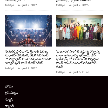
టాలీవుడ్
August 7, 2026
టాలీవుడ్
August 7, 2026
నేచురల్ స్టార్ నాని, శ్రీకాంత్ ఓదెల,
‘బంగారం’ సాంగ్ కి వస్తున్న రెస్పాన్స్
సుధాకర్ చెరుకూరి, SLV సినిమాస్
చాలా ఆనందాన్ని ఇచ్చింది. డీపీ
‘ది ప్యారడైజ్’ మునుపెన్నడూ చూడని
క్రియేషన్స్ లో సినిమాలని నిర్మిస్తాం:
యాక్షన్ బ్లడ్ బాత్ టీజర్ రిలీజ్
సాంగ్ లాంచ్ ఈవెంట్ లో డెమాన్
పవన్
టాలీవుడ్
August 7, 2026
టాలీవుడ్
August 6, 2026
హోమ్
ప్రెస్ మీట్లు
న్యూస్
గ్యాలరీ