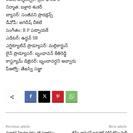
నిర్మాత: బళ్లారి శంకర్
బ్యానర్: సంజీవని ప్రొడక్షన్స్
డీవోపీ: జగదీష్ చీకటి
సంగీతం: R P పట్నాయక్
ఎడిటర్: ఉద్ధవ్ SB
ఎగ్జిక్యూటివ్ ప్రొడ్యూసర్: మల్లికార్జున్
లైన్ ప్రొడ్యూసర్: బృంధావన్ కేతిరెడ్డి
కాస్ట్యూమ్ డిజైనర్: బృందావర్ధని అవ్వారు
పీఆర్వో: తేజస్వి సజ్జా
Previous article
Next article
సనాతన హిందూ ధర్మం శక్తి పరాక్రమం
జేమ్స్ కామెరన్ అవతార్ సిరీస్‌ కోసం మైలీ