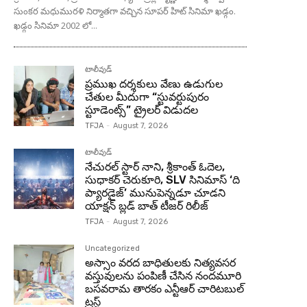
సుంకర మధుమురళి నిర్మాతగా వచ్చిన సూపర్ హిట్ సినిమా ఖడ్గం.
ఖడ్గం సినిమా 2002 లో...
టాలీవుడ్
ప్రముఖ దర్శకులు వేణు ఉడుగుల
చేతుల మీదుగా “స్టువర్టుపురం
స్టూడెంట్స్” ట్రైలర్ విడుదల
TFJA
-
August 7, 2026
టాలీవుడ్
నేచురల్ స్టార్ నాని, శ్రీకాంత్ ఓదెల,
సుధాకర్ చెరుకూరి, SLV సినిమాస్ ‘ది
ప్యారడైజ్’ మునుపెన్నడూ చూడని
యాక్షన్ బ్లడ్ బాత్ టీజర్ రిలీజ్
TFJA
-
August 7, 2026
Uncategorized
అస్సాం వరద బాధితులకు నిత్యవసర
వస్తువులను పంపిణీ చేసిన నందమూరి
బసవరామ తారకం ఎన్టీఆర్ చారిటబుల్
ట్రస్ట్