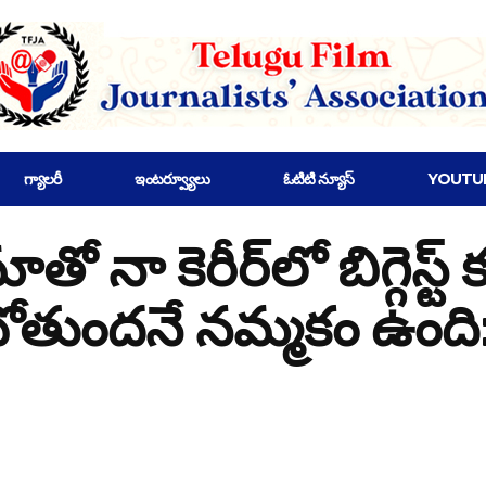
గ్యాలరీ
ఇంటర్వ్యూలు
ఓటిటి న్యూస్
YOUTU
తో నా కెరీర్‌లో బిగ్గెస్ట్‌
్‌ రాబోతుందనే నమ్మకం 