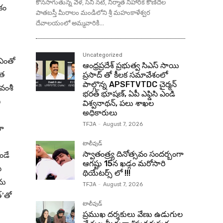
కొనసాగుతున్న వేళ, సినీ నటి, నిర్మాత నిహారిక కొణిదెల
కం
పాతబస్తీ మీరాలం మండిలోని శ్రీ మహంకాళేశ్వర
దేవాలయంలో అమ్మవారికి...
Uncategorized
 ఎంతో
ఆంధ్రప్రదేశ్ ప్రభుత్వ సిఎస్ సాయి
ాత
ప్రసాద్ తో కీలక సమావేశంలో
పాల్గొన్న APSFTVTDC చైర్మన్
వంశీ
భరత్ భూషణ్, ఏపీ ఎఫ్డిసి ఎండి
ి
విశ్వనాథన్, పలు శాఖల
అధికారులు
TFJA
-
August 7, 2026
గా
టాలీవుడ్
ండే
స్వాతంత్ర్య దినోత్సవం సందర్బంగా
ఆగష్టు 15న ఖడ్గం మరోసారి
ి
థియేటర్స్ లో !!!
ను
TFJA
-
August 7, 2026
‌’తో
టాలీవుడ్
ప్రముఖ దర్శకులు వేణు ఉడుగుల