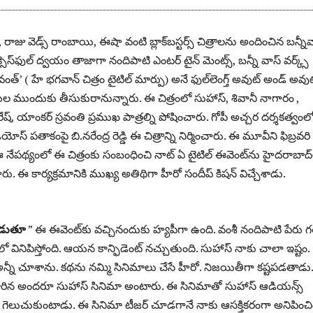
్‌, రాజు వెడ్స్‌ రాంబాయి, ఈషా వంటి బ్లాక్‌బస్టర్స్‌ చిత్రాలను అందించిన బన్నీవా
ెస్‌ఫుల్‌ ద్వయం తాజాగా నందిపాటి ఎంటర్ టైన్ మెంట్స్, బన్నీ వాస్ వర్క్స్
వంత్‌’ ( హే భగవాన్‌ చిత్రం టైటిల్‌ మార్పు) అనే ఫుల్‌లెంగ్త్‌ అవుట్‌ అండ్‌ అవుట
క్షకుల ముందుకు తీసుకురానున్నారు. ఈ చిత్రంలో సుహాస్, శివానీ నాగారం ,
్, యాంకర్ స్రవంతి ప్రముఖ పాత్రల్ని పోషించారు. గోపీ అచ్చర దర్శకత్వంల
ూడియోస్‌ పతాకంపై బి.నరేంద్ర రెడ్డి ఈ చిత్రాన్ని నిర్మించారు. ఈ మూవీని ఫిబ్రవర
. ఈ నేపథ్యంలో ఈ చిత్రంకు సంబంధించి నాట్‌ ఏ టైటిల్‌ ఈవెంట్‌ను హైదరాబాద్
. ఈ కార్యక్రమానికి ముఖ్య అతిథిగా హీరో సందీప్‌ కిషన్‌ విచ్చేశాడు.
లాడుతూ
” ఈ ఈవెంట్‌కు వచ్చినందుకు హ్యపీగా ఉంది. వంశీ నందిపాటి పేరు 
రీలో వినిపిస్తోంది. ఆయన కాన్ఫిడెంట్‌ నచ్చుతుంది. సుహాస్‌ నాకు చాలా ఇష్టం.
నీ చూశాను. కథను నమ్మి సినిమాలు చేసే హీరో. నిజయితీగా కష్టపడతాడు
మారిన అందరూ సుహాస్‌ సినిమా అంటారు. ఈ సినిమాతో సుహాస్‌ ఆడియన్స్‌
లుచుకుంటాడు. ఈ సినిమా టీజర్‌ చూడగానే నాకు ఆసక్తికరంగా అనిపించిం