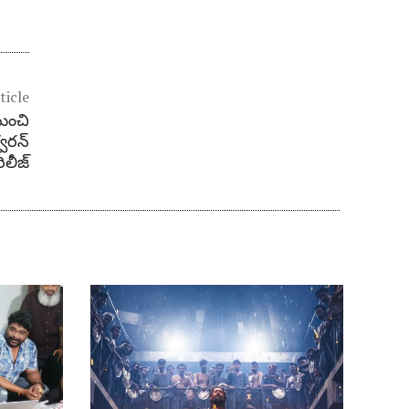
ticle
నుంచి
వరన్
రిలీజ్