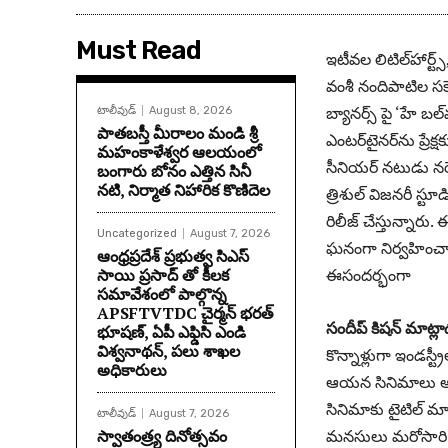
Must Read
ఇటీవల లిటిల్‌హార్ట్స
వంశీ నందిపాటిల సక్స
బ్యానర్స్ పై ‘హే బల్‌
టాలీవుడ్
August 8, 2026
పాతబస్తీ మీరాలం మండి శ్రీ
ఎంటర్‌టైనర్‌ను ప్రే
మహంకాళేశ్వర ఆలయంలో
సీనియర్ నటుడు నరేష
బంగారు బోనం ఎత్తిన సినీ
నటి, నిర్మాత నిహారిక కొణిదెల
త్రిశుల్‌ విజనరీ స్ట
రిలీజ్ చేస్తున్నారు
Uncategorized
August 7, 2026
ఘనంగా నిర్వహించారు
ఆంధ్రప్రదేశ్ ప్రభుత్వ సిఎస్
సాయి ప్రసాద్ తో కీలక
ఈసందర్భంగా
సమావేశంలో పాల్గొన్న
APSFTVTDC చైర్మన్ భరత్
సందీప్‌ కిషన్‌ మాట్
భూషణ్, ఏపీ ఎఫ్డిసి ఎండి
విశ్వనాథన్, పలు శాఖల
కొన్నాళ్లుగా ఇండస్ట్
అధికారులు
ఆయన సినిమాలు అన్
సినిమాకు టైటిల్‌ 
టాలీవుడ్
August 7, 2026
స్వాతంత్ర్య దినోత్సవం
మనసులు మరోసారి గె