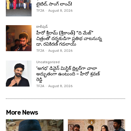
టైటిల్, సాంగ్ లాంచ్!
TFJA
-
August 8, 2026
టాలీవుడ్
హీరో శ్రీరామ్ (శ్రీకాంత్) “ది మేజ్”
చిత్రంతో దర్శకుడిగా ప్రతిభ చాటనున్న
డా. రవికిరణ్ గడలాయ్
TFJA
-
August 8, 2026
Uncategorized
‘అగధ’ డివైన్ మిస్టిక్ థ్రిల్లర్‌గా చాలా
అద్భుతంగా ఉంటుంది – హీరో శ్రవణ్
రెడ్డి
TFJA
-
August 8, 2026
More News