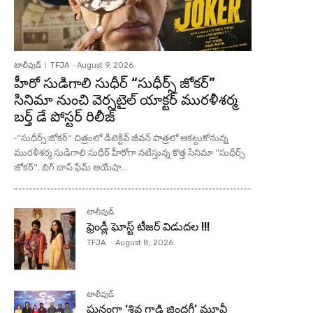
టాలీవుడ్
TFJA
-
August 9, 2026
హీరో సుడిగాలి సుధీర్ “సుధీర్స్ జోకర్”
సినిమా నుంచి వెర్సటైల్ యాక్టర్ మురళీశర్మ
బర్త్ డే పోస్టర్ రిలీజ్
-"సుధీర్స్ జోకర్" చిత్రంలో డిటెక్టివ్ జీవన్ పాత్రలో ఆకట్టుకోనున్న
మురళీశర్మ సుడిగాలి సుధీర్ హీరోగా నటిస్తున్న కొత్త సినిమా "సుధీర్స్
జోకర్". బిగ్ బాస్ ఫేమ్ అయేషా...
టాలీవుడ్
ఫ్రెండ్లీ ఘోస్ట్ టీజర్ విడుదల !!!
TFJA
-
August 8, 2026
టాలీవుడ్
ఘనంగా ‘శివ గాడి జింద‌గీ’ మూవీ