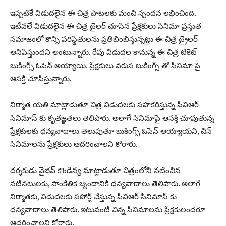
ఇప్పటికే విడుదలైన ఈ చిత్ర పాటలకు మంచి స్పందన లభించింది.
ఇటీవలే విడుదలైన ఈ చిత్ర టైలర్ చూసిన ప్రేక్షకులు సినిమా ప్రస్తుత
సమాజంలో కొన్ని పరిస్థితులను ప్రతిబింబిస్తున్నట్లు ఈ చిత్ర ట్రైలర్
అనిపిస్తుందని అంటున్నారు. రేపు విడుదల కానున్న ఈ చిత్ర టికెట్
బుకింగ్స్ ఓపెన్ అయ్యాయి. ప్రేక్షకులు వరుస బుకింగ్స్ తో సినిమా పై
ఆసక్తి చూపిస్తున్నారు.
నిర్మాత యతి మాట్లాడుతూ చిత్ర విడుదలకు సహకరిస్తున్న పివిఆర్
సినిమాస్ కు కృతజ్ఞతలు తెలిపారు. అలాగే సినిమాపై ఆసక్తి చూపుతున్న
ప్రేక్షకులకు ధన్యవాదాలు తెలుపుతూ బుకింగ్స్ ఓపెన్ అయ్యాయని, చిన్
సినిమాలను ప్రేక్షకులు ఆదరించాలని కోరారు.
దర్శకుడు వైభవ్ కౌండిన్య మాట్లాడుతూ చిత్రంలోని నటించిన
నటీనటులకు, సాంకేతిక బృందానికి ధన్యవాదాలు తెలిపారు. అలాగే
నిర్మాతకు, విడుదలకు సపోర్ట్ చేస్తున్న పివిఆర్ సినిమాస్ కు
ధన్యవాదాలు తెలిపారు. ఇటువంటి చిన్న సినిమాలను ప్రేక్షకులందరూ
ఆదరించాలని కోరారు.