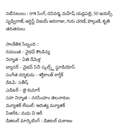
నటీనటులు : రాశి సింగ్, రవివర్మ, మహేష్ యడ్లపల్లి, 30 ఇయర్స్
పృథ్వీరాజ్, ఆర్టిస్ట్ విజయ్ అదిరాజు, గురు చరణ్, ఫాల్గుణి, శృతి
తదితరులు
సాంకేతిక సిబ్బంది :
రచయిత – వైభవ్ కౌండిన్య
నిర్మాత – ఏతి రేమెళ్ల
బ్యానర్ – వైభవ్ సినీ స్కల్ప్ట్ స్టూడియోస్
సంగీత దర్శకుడు – శక్తికాంత్ కార్తీక్
డిఓపి- సతీష్
ఎడిటర్ – జై కుమార్
సహ నిర్మాత – నరసింహం తెలనాకుల
మ్యూజిక్ లేబుల్: ఆదిత్య మ్యూజిక్
పిఆర్ఓ: మధు వి ఆర్
డిజిటల్ మార్కెటింగ్ : డిజిటల్ దుకాణం