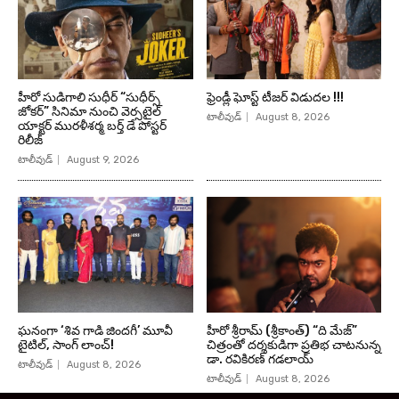
హీరో సుడిగాలి సుధీర్ “సుధీర్స్
ఫ్రెండ్లీ ఘోస్ట్ టీజర్ విడుదల !!!
జోకర్” సినిమా నుంచి వెర్సటైల్
టాలీవుడ్
August 8, 2026
యాక్టర్ మురళీశర్మ బర్త్ డే పోస్టర్
రిలీజ్
టాలీవుడ్
August 9, 2026
ఘనంగా ‘శివ గాడి జింద‌గీ’ మూవీ
హీరో శ్రీరామ్ (శ్రీకాంత్) “ది మేజ్”
టైటిల్, సాంగ్ లాంచ్!
చిత్రంతో దర్శకుడిగా ప్రతిభ చాటనున్న
డా. రవికిరణ్ గడలాయ్
టాలీవుడ్
August 8, 2026
టాలీవుడ్
August 8, 2026