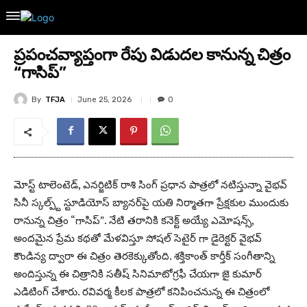
ప్రపంచవ్యాప్తంగా రేపు విడుదల కానున్న చిత్రం
“గాసిప్”
By
TFJA
June 25, 2026
0
మోస్ట్ టాలెంటెడ్, ఎనర్జిటిక్ రాశి సింగ్ ప్రధాన పాత్రలో నటిస్తున్నా వైభవ్
సినీ స్కల్ప్ట్ స్టూడియోస్ బ్యానర్‌పై యతి నిర్మాతగా ప్రేక్షకుల ముందుకు
రానున్న చిత్రం “గాసిప్”. నేటి తరానికి కనెక్ట్ అయ్యే ఎమోషన్స్,
అందమైన ప్రేమ కథతో మేళవిస్తూ సోషల్ సెటైర్ గా డైరెక్టర్ వైభవ్
కౌండిన్య ద్వారా ఈ చిత్రం తెరకెక్కుతోంది. శక్తికాంత్ కార్తీక్ సంగీతాన్ని
అందిస్తున్న ఈ చిత్రానికి సతీష్ సినిమాటోగ్రఫీ చేయగా జై కుమార్
ఎడిటింగ్ చేశారు. రవివర్మ కీలక పాత్రలో కనిపించనున్న ఈ చిత్రంలో