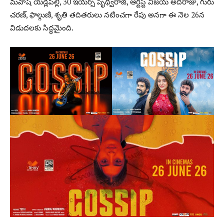
మహేష్ యడ్లపల్లి, 30 ఇయర్స్ పృథ్వీరాజ్, ఆర్టిస్ట్ విజయ్ అదిరాజు, గురు
చరణ్, ఫాల్గుణి, శృతి తదితరులు నటించగా రేపు అనగా ఈ నెల 26న
విడుదలకు సిద్ధమైంది.