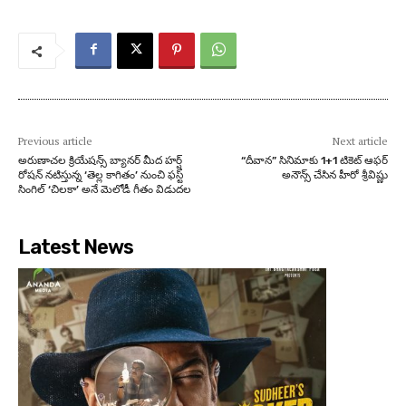
Previous article
Next article
అరుణాచల క్రియేషన్స్ బ్యానర్ మీద హర్ష్
“దీవాన” సినిమాకు 1+1 టికెట్ ఆఫర్
రోషన్ నటిస్తున్న ‘తెల్ల కాగితం’ నుంచి ఫస్ట్
అనౌన్స్ చేసిన హీరో శ్రీవిష్ణు
సింగిల్ ‘చిలకా’ అనే మెలోడీ గీతం విడుదల
Latest News