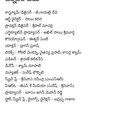
కాస్ట్యూమ్ డిజైనర్ – జె.గాయత్రి దేవి
ఆర్ట్ డైరెక్టర్ – సాయి కదిర
ప్రొడక్షన్ డిజైనర్ – శ్రీపాల్ మాచర్ల
ఎగ్జిక్యూటివ్ ప్రొడ్యూసర్ – అఖిల్ సాయి శ్రీమూర్తి
కొరియోగ్రాఫర్ – ఈశ్వర్ పెంటి
యాక్షన్ – డ్రాగన్ ప్రకాష్
లిరిక్స్ – గోరటి వెంకన్న, చైతన్య ప్రసాద్, కాసర్ల శ్యామ్
ఎడిటర్ – శ్రావణ్ కటికనేని
డీవోపీ – శ్యామ్ దూపాటి
మ్యూజిక్ – సురేష్ బొబ్బిలి
స్క్రీన్ ప్లే – శ్రీనివాస రవీంద్ర (ఎంఎస్ఆర్)
పీఆర్ఓ – జీఎస్ కే మీడియా (సురేష్ – శ్రీనివాస్)
ప్రొడ్యూసర్ – బూసం జగన్ మెహన్ రెడ్డి
స్టోరీ, స్క్రీన్ ప్లే , డైలాగ్స్, డైరెక్షన్ – బద్రప్ప గాజుల