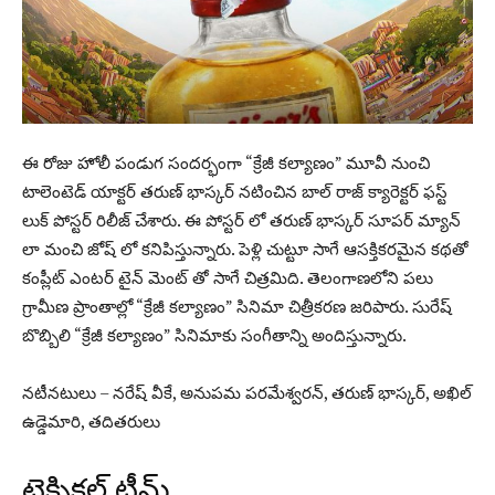
ఈ రోజు హోలీ పండుగ సందర్భంగా “క్రేజీ కల్యాణం” మూవీ నుంచి
టాలెంటెడ్ యాక్టర్ తరుణ్ భాస్కర్ నటించిన బాల్ రాజ్ క్యారెక్టర్ ఫస్ట్
లుక్ పోస్టర్ రిలీజ్ చేశారు. ఈ పోస్టర్ లో తరుణ్ భాస్కర్ సూపర్ మ్యాన్
లా మంచి జోష్ లో కనిపిస్తున్నారు. పెళ్లి చుట్టూ సాగే ఆసక్తికరమైన కథతో
కంప్లీట్ ఎంటర్ టైన్ మెంట్ తో సాగే చిత్రమిది. తెలంగాణలోని పలు
గ్రామీణ ప్రాంతాల్లో “క్రేజీ కల్యాణం” సినిమా చిత్రీకరణ జరిపారు. సురేష్
బొబ్బిలి “క్రేజీ కల్యాణం” సినిమాకు సంగీతాన్ని అందిస్తున్నారు.
నటీనటులు – నరేష్ వీకే, అనుపమ పరమేశ్వరన్, తరుణ్ భాస్కర్, అఖిల్
ఉడ్డెమారి, తదితరులు
టెక్నికల్ టీమ్