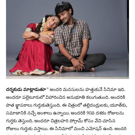
దర్శకుడు మాట్లాడుతూ
” అందరి మనసులను హత్తుకునే సినిమా ఇది.
అందరూ పల్లెటూరులో విహారించిన అనుభూతి కలుగుతుంది. అందరికి
పాత జ్క్షాపకాలు గుర్తుకుతెస్తుంది. ఈ చిత్రంలో తల్లిదండ్రులకు, యూత్‌కు,
సమాజానికి నచ్చే అంశాలు ఉన్నాయి. అందరికి 90వ దశకం రోజులను
గుర్తకు తెస్తుంది. అందరూ చిత్రలహరి పోగ్రామ్‌ కోసం వేచి చూసిన
రోజులు గుర్తుకు వస్తాయి. ఈ సినిమాలో మంచి ఎమోషన్‌ ఉంది. అందరి