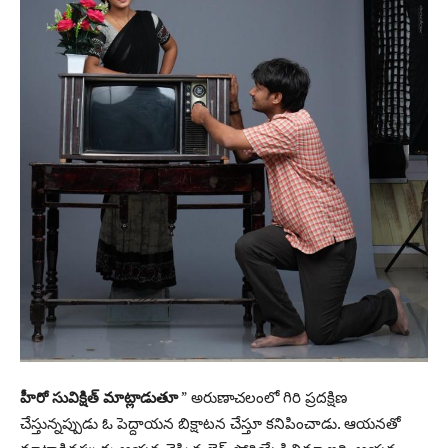
హీరో సువిక్షిత్‌ మాట్లాడుతూ
” అరుణాచలంలో గిరి ప్రదక్షిణ
చేస్తున్నప్పుడు ఓ పెద్దాయన బిక్షాటన చేస్తూ కనిపించాడు. ఆయనతో