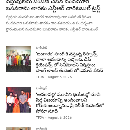
వస్తువులను పంపిణీ చేసిన నందమూరి
బసవరామ తారకం ఎన్టీఆర్ చారిటబుల్ ట్రస్ట్
స్వర్గీయ నందమూరి తారక రామారావు గారి సతీమణి శ్రీమతి
నందమూరి బసవరామ తారకం గారి శతజయంతి సందర్భంగా
ప్రారంభించిన నందమూరి బసవరామ తారకం ఎన్టీఆర్ చారిటబుల్...
టాలీవుడ్
‘బంగారం’ సాంగ్ కి వస్తున్న రెస్పాన్స్
చాలా ఆనందాన్ని ఇచ్చింది. డీపీ
క్రియేషన్స్ లో సినిమాలని నిర్మిస్తాం:
సాంగ్ లాంచ్ ఈవెంట్ లో డెమాన్ పవన్
TFJA
-
August 6, 2026
టాలీవుడ్
‘అనకాపల్లి’ మూవీని థియేటర్లో చూసి
పెద్ద విజయాన్ని అందించాలని
కోరుకుంటున్నాను.. ప్రీ రిలీజ్ ఈవెంట్‌లో
సోనూ సూద్
TFJA
-
August 6, 2026
టాలీవుడ్