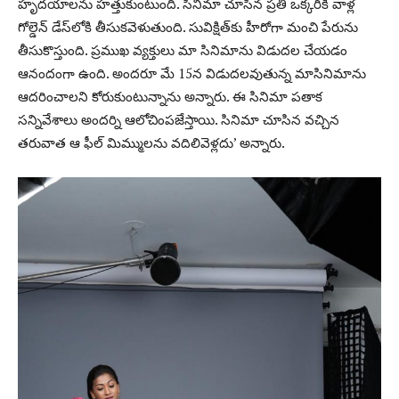
హృదయాలను హత్తుకుంటుంది. సినిమా చూసిన ప్రతి ఒక్కరికి వాళ్ల
గోల్డెన్‌ డేస్‌లోకి తీసుకవెళుతుంది. సువిక్షిత్‌కు హీరోగా మంచి పేరును
తీసుకొస్తుంది. ప్రముఖ వ్యక్తులు మా సినిమాను విడుదల చేయడం
ఆనందంగా ఉంది. అందరూ మే 15న విడుదలవుతున్న మాసినిమాను
ఆదరించాలని కోరుకుంటున్నాను అన్నారు. ఈ సినిమా పతాక
సన్నివేశాలు అందర్ని ఆలోచింపజేస్తాయి. సినిమా చూసిన వచ్చిన
తరువాత ఆ ఫీల్‌ మిమ్ములను వదిలివెళ్లదు’ అన్నారు.