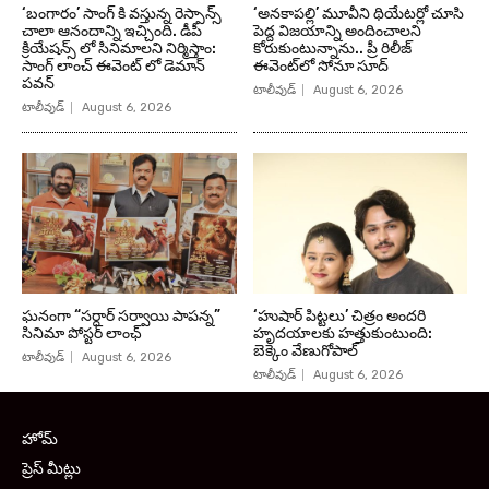
‘బంగారం’ సాంగ్ కి వస్తున్న రెస్పాన్స్
‘అనకాపల్లి’ మూవీని థియేటర్లో చూసి
చాలా ఆనందాన్ని ఇచ్చింది. డీపీ
పెద్ద విజయాన్ని అందించాలని
క్రియేషన్స్ లో సినిమాలని నిర్మిస్తాం:
కోరుకుంటున్నాను.. ప్రీ రిలీజ్
సాంగ్ లాంచ్ ఈవెంట్ లో డెమాన్
ఈవెంట్‌లో సోనూ సూద్
పవన్
టాలీవుడ్
August 6, 2026
టాలీవుడ్
August 6, 2026
ఘనంగా “సర్దార్ సర్వాయి పాపన్న”
‘హుషార్‌ పిట్టలు’ చిత్రం అందరి
సినిమా పోస్టర్ లాంఛ్
హృదయాలకు హత్తుకుంటుంది:
బెక్కెం వేణుగోపాల్‌
టాలీవుడ్
August 6, 2026
టాలీవుడ్
August 6, 2026
హోమ్
ప్రెస్ మీట్లు