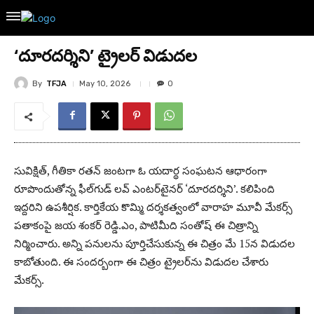
‘దూరదర్శిని’ ట్రైలర్‌ విడుదల
By
TFJA
May 10, 2026
0
సువిక్షిత్‌, గీతికా రతన్‌ జంటగా ఓ యదార్థ సంఘటన ఆధారంగా
రూపొందుతోన్న ఫీల్‌గుడ్‌ లవ్‌ ఎంటర్‌టైనర్‌ ‘దూరదర్శిని’. కలిపింది
ఇద్దరిని ఉపశీర్షిక. కార్తికేయ కొమ్మి దర్శకత్వంలో వారాహ మూవీ మేకర్స్‌
పతాకంపై జయ శంకర్‌ రెడ్డి.ఎం, పాటిమీది సంతోష్‌ ఈ చిత్రాన్ని
నిర్మించారు. అన్ని పనులను పూర్తిచేసుకున్న ఈ చిత్రం మే 15న విడుదల
కాబోతుంది. ఈ సందర్బంగా ఈ చిత్రం ట్రైలర్‌ను విడుదల చేశారు
మేకర్స్‌.