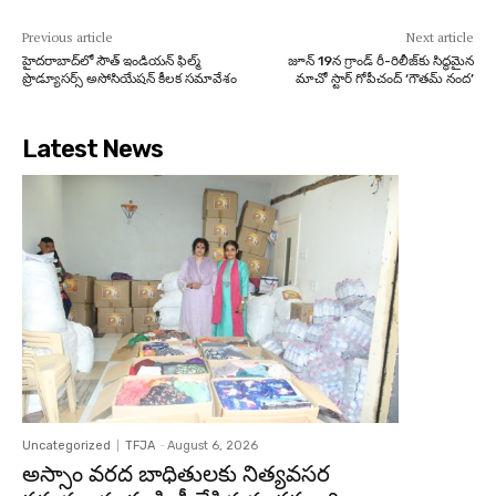
Previous article
Next article
హైదరాబాద్‌లో సౌత్ ఇండియన్ ఫిల్మ్
జూన్ 19న గ్రాండ్ రీ-రిలీజ్‌కు సిద్ధమైన
ప్రొడ్యూసర్స్ అసోసియేషన్ కీలక సమావేశం
మాచో స్టార్ గోపీచంద్ ‘గౌతమ్ నంద’
Latest News
Uncategorized
TFJA
-
August 6, 2026
అస్సాం వరద బాధితులకు నిత్యవసర