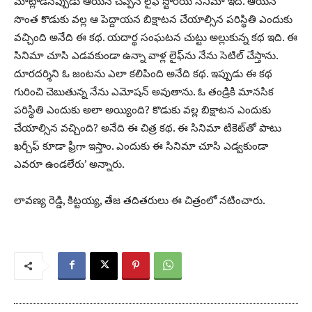
మాట్లాడినప్పుడు ఆయన చెప్పిన లైఫ్‌ స్టోరియే సినిమా ఇది. ఆయన
సొంత కొడుకు వల్ల ఆ పెద్దాయన బిక్షాటన చేయాల్సిన పరిస్థితి ఎందుకు
వచ్చింది అనేది ఈ కథ. యదార్థ సంఘటన చుట్టు అల్లుకున్న కథ ఇది. ఈ
సినిమా చూసి ఎడవకుండా ఉన్నా వాళ్ల లైఫ్‌ను నేను సెటిల్‌ చేస్తాను.
దూరదర్శిని ఓ జంటను ఎలా కలిపింది అనేది కథ. ఇప్పుడు ఈ కథ
గురించి చెబుతున్న నేను ఎమోషన్‌ అవుతాను. ఓ తండ్రికి మానసిక
పరిస్థితి ఎందుకు అలా అయ్యింది? కొడుకు వల్ల బిక్షాటన ఎందుకు
చేయాల్సిన వచ్చింది? అనేది ఈ చిత్ర కథ. ఈ సినిమా టికెట్‌తో పాటు
ఖర్చీఫ్‌ కూడా ఫ్రీగా ఇస్తాం. ఎందుకు ఈ సినిమా చూసి ఎడ్వకుండా
ఎవరూ ఉండలేరు’ అన్నారు.
లావణ్య రెడ్డి, కిట్టయ్య, తేజ తదితరులు ఈ చిత్రంలో నటించారు.