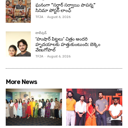
ఘనంగా “సర్దార్ సర్వాయి పాపన్న”
సినిమా పోస్టర్ లాంఛ్
TFJA
-
August 6, 2026
టాలీవుడ్
‘హుషార్‌ పిట్టలు’ చిత్రం అందరి
హృదయాలకు హత్తుకుంటుంది: బెక్కెం
వేణుగోపాల్‌
TFJA
-
August 6, 2026
More News