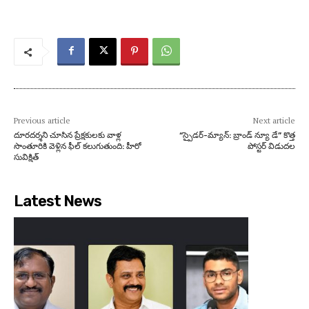
Previous article
Next article
దూరదర్శని చూసిన ప్రేక్షకులకు వాళ్ల
“స్పైడర్-మ్యాన్: బ్రాండ్ న్యూ డే” కొత్త
సొంతూరికి వెళ్లిన ఫీల్‌ కలుగుతుంది: హీరో
పోస్టర్ విడుదల
సువిక్షిత్‌
Latest News