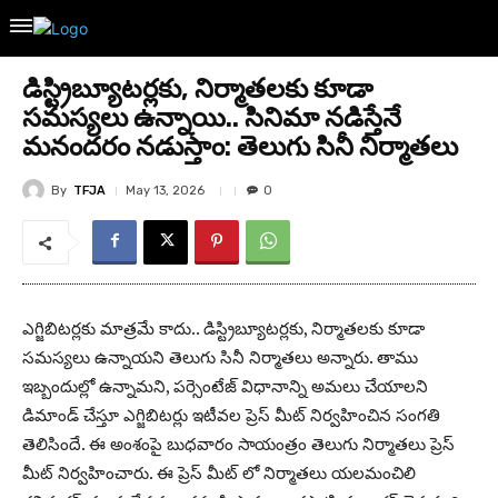
డిస్ట్రిబ్యూటర్లకు, నిర్మాతలకు కూడా
సమస్యలు ఉన్నాయి.. సినిమా నడిస్తేనే
మనందరం నడుస్తాం: తెలుగు సినీ నిర్మాతలు
By
TFJA
May 13, 2026
0
ఎగ్జిబిటర్లకు మాత్రమే కాదు.. డిస్ట్రిబ్యూటర్లకు, నిర్మాతలకు కూడా
సమస్యలు ఉన్నాయని తెలుగు సినీ నిర్మాతలు అన్నారు. తాము
ఇబ్బందుల్లో ఉన్నామని, పర్సెంటేజ్ విధానాన్ని అమలు చేయాలని
డిమాండ్ చేస్తూ ఎగ్జిబిటర్లు ఇటీవల ప్రెస్ మీట్ నిర్వహించిన సంగతి
తెలిసిందే. ఈ అంశంపై బుధవారం సాయంత్రం తెలుగు నిర్మాతలు ప్రెస్
మీట్ నిర్వహించారు. ఈ ప్రెస్ మీట్ లో నిర్మాతలు యలమంచిలి