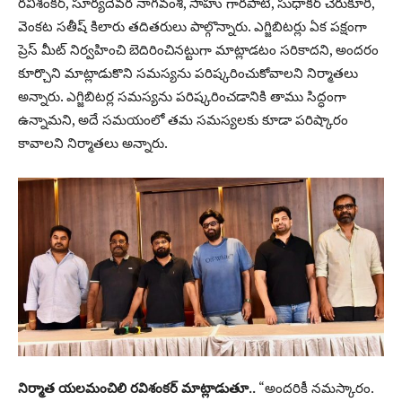
రవిశంకర్, సూర్యదేవర నాగవంశీ, సాహు గారపాటి, సుధాకర్ చెరుకూరి,
వెంకట సతీష్ కిలారు తదితరులు పాల్గొన్నారు. ఎగ్జిబిటర్లు ఏక పక్షంగా
ప్రెస్ మీట్ నిర్వహించి బెదిరించినట్టుగా మాట్లాడటం సరికాదని, అందరం
కూర్చొని మాట్లాడుకొని సమస్యను పరిష్కరించుకోవాలని నిర్మాతలు
అన్నారు. ఎగ్జిబిటర్ల సమస్యను పరిష్కరించడానికి తాము సిద్ధంగా
ఉన్నామని, అదే సమయంలో తమ సమస్యలకు కూడా పరిష్కారం
కావాలని నిర్మాతలు అన్నారు.
నిర్మాత యలమంచిలి రవిశంకర్ మాట్లాడుతూ..
“అందరికీ నమస్కారం.