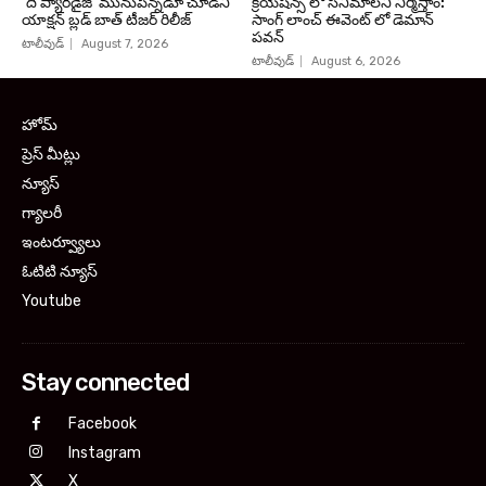
‘ది ప్యారడైజ్’ మునుపెన్నడూ చూడని
క్రియేషన్స్ లో సినిమాలని నిర్మిస్తాం:
యాక్షన్ బ్లడ్ బాత్ టీజర్ రిలీజ్
సాంగ్ లాంచ్ ఈవెంట్ లో డెమాన్
పవన్
టాలీవుడ్
August 7, 2026
టాలీవుడ్
August 6, 2026
హోమ్
ప్రెస్ మీట్లు
న్యూస్
గ్యాలరీ
ఇంటర్వ్యూలు
ఓటిటి న్యూస్
Youtube
Stay connected
Facebook
Instagram
X