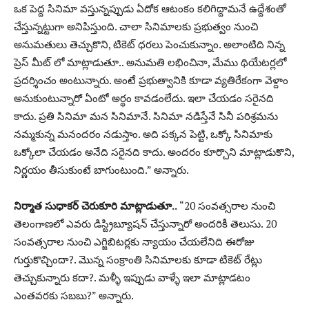
ఒక పెద్ద సినిమా వస్తున్నప్పుడు ఏదోక ఆటంకం కలిగిద్దామనే ఉద్దేశంతో
చేస్తున్నట్టుగా అనిపిస్తుంది. చాలా సినిమాలకు ప్రభుత్వం నుంచి
అనుమతులు తెచ్చుకొని, టికెట్ ధరలు పెంచుకున్నాం. అలాంటిది నిన్న
ప్రెస్ మీట్ లో మాట్లాడుతూ.. అనుమతి లభించినా, మేము థియేటర్లలో
ప్రదర్శించం అంటున్నారు. అంటే ప్రభుత్వానికి కూడా వ్యతిరేకంగా వెళ్దాం
అనుకుంటున్నారో ఏంటో అర్థం కావడంలేదు. ఇలా చేయడం సరైనది
కాదు. ప్రతి సినిమా మన సినిమానే. సినిమా నడిస్తేనే సినీ పరిశ్రమను
నమ్మకున్న మనందరం నడుస్తాం. అది పక్కన పెట్టి, ఒక్కో సినిమాకు
ఒక్కోలా చేయడం అనేది సరైనది కాదు. అందరం కూర్చొని మాట్లాడుకొని,
నిర్ణయం తీసుకుంటే బాగుంటుంది.” అన్నారు.
నిర్మాత సుధాకర్ చెరుకూరి మాట్లాడుతూ..
“20 సంవత్సరాల నుంచి
తెలంగాణలో ఎవరు డిస్ట్రిబ్యూషన్ చేస్తున్నారో అందరికీ తెలుసు. 20
సంవత్సరాల నుంచి ఎగ్జిబిటర్లకు న్యాయం చేయలేనిది ఈరోజు
గుర్తుకొచ్చిందా?. మొన్న సంక్రాంతి సినిమాలకు కూడా టికెట్ రేట్లు
తెచ్చుకున్నారు కదా?. మళ్ళీ ఇప్పుడు వాళ్ళే ఇలా మాట్లాడటం
ఎంతవరకు సబబు?” అన్నారు.