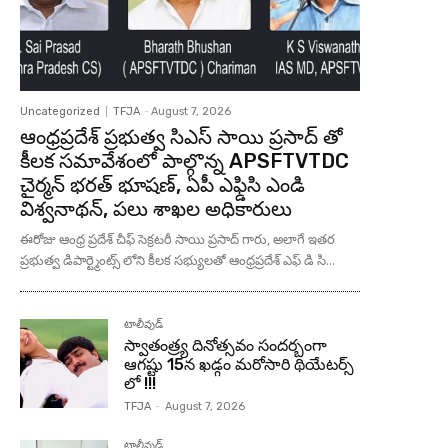
Uncategorized
TFJA
-
August 7, 2026
ఆంధ్రప్రదేశ్ ప్రభుత్వ సిఎస్ సాయి ప్రసాద్ తో
కీలక సమావేశంలో పాల్గొన్న APSFTVTDC
చైర్మన్ భరత్ భూషణ్, ఏపీ ఎఫ్డిసి ఎండి
విశ్వనాథన్, పలు శాఖల అధికారులు
ఈరోజు ఆంధ్ర ప్రదేశ్ చీఫ్ సెక్రటరీ సాయి ప్రసాద్ గారు, అలాగే ఇతర
ప్రభుత్వ డిపార్ట్మెంట్స్ లోని కీలక సభ్యులతో ఆంధ్రప్రదేశ్ ఎఫ్ డి సి...
టాలీవుడ్
స్వాతంత్ర్య దినోత్సవం సందర్బంగా
ఆగష్టు 15న ఖడ్గం మరోసారి థియేటర్స్
లో !!!
TFJA
-
August 7, 2026
టాలీవుడ్