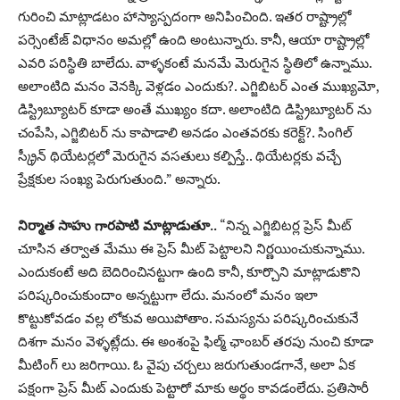
గురించి మాట్లాడటం హాస్యాస్పదంగా అనిపించింది. ఇతర రాష్ట్రాల్లో
పర్సెంటేజ్ విధానం అమల్లో ఉంది అంటున్నారు. కానీ, ఆయా రాష్ట్రాల్లో
ఎవరి పరిస్థితి బాలేదు. వాళ్ళకంటే మనమే మెరుగైన స్థితిలో ఉన్నాము.
అలాంటిది మనం వెనక్కి వెళ్లడం ఎందుకు?. ఎగ్జిబిటర్ ఎంత ముఖ్యమో,
డిస్ట్రిబ్యూటర్ కూడా అంతే ముఖ్యం కదా. అలాంటిది డిస్ట్రిబ్యూటర్ ను
చంపేసి, ఎగ్జిబిటర్ ను కాపాడాలి అనడం ఎంతవరకు కరెక్ట్?. సింగిల్
స్క్రీన్ థియేటర్లలో మెరుగైన వసతులు కల్పిస్తే.. థియేటర్లకు వచ్చే
ప్రేక్షకుల సంఖ్య పెరుగుతుంది.” అన్నారు.
నిర్మాత సాహు గారపాటి మాట్లాడుతూ..
“నిన్న ఎగ్జిబిటర్ల ప్రెస్ మీట్
చూసిన తర్వాత మేము ఈ ప్రెస్ మీట్ పెట్టాలని నిర్ణయించుకున్నాము.
ఎందుకంటే అది బెదిరించినట్టుగా ఉంది కానీ, కూర్చొని మాట్లాడుకొని
పరిష్కరించుకుందాం అన్నట్టుగా లేదు. మనంలో మనం ఇలా
కొట్టుకోవడం వల్ల లోకువ అయిపోతాం. సమస్యను పరిష్కరించుకునే
దిశగా మనం వెళ్ళట్లేదు. ఈ అంశంపై ఫిల్మ్ ఛాంబర్ తరపు నుంచి కూడా
మీటింగ్ లు జరిగాయి. ఓ వైపు చర్చలు జరుగుతుండగానే, అలా ఏక
పక్షంగా ప్రెస్ మీట్ ఎందుకు పెట్టారో మాకు అర్థం కావడంలేదు. ప్రతిసారీ