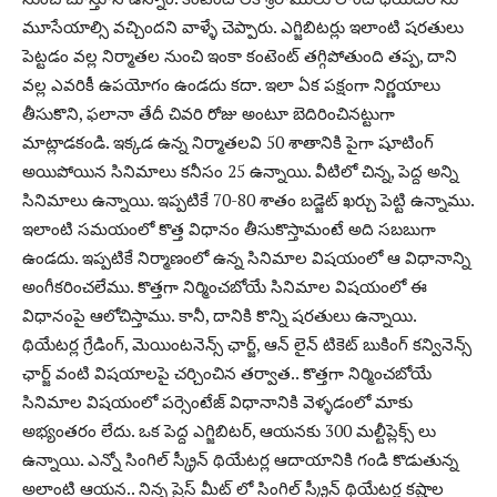
మూసేయాల్సి వచ్చిందని వాళ్ళే చెప్పారు. ఎగ్జిబిటర్లు ఇలాంటి షరతులు
పెట్టడం వల్ల నిర్మాతల నుంచి ఇంకా కంటెంట్ తగ్గిపోతుంది తప్ప, దాని
వల్ల ఎవరికీ ఉపయోగం ఉండదు కదా. ఇలా ఏక పక్షంగా నిర్ణయాలు
తీసుకొని, ఫలానా తేదీ చివరి రోజు అంటూ బెదిరించినట్టుగా
మాట్లాడకండి. ఇక్కడ ఉన్న నిర్మాతలవి 50 శాతానికి పైగా షూటింగ్
అయిపోయిన సినిమాలు కనీసం 25 ఉన్నాయి. వీటిలో చిన్న, పెద్ద అన్ని
సినిమాలు ఉన్నాయి. ఇప్పటికే 70-80 శాతం బడ్జెట్ ఖర్చు పెట్టి ఉన్నాము.
ఇలాంటి సమయంలో కొత్త విధానం తీసుకొస్తామంటే అది సబబుగా
ఉండదు. ఇప్పటికే నిర్మాణంలో ఉన్న సినిమాల విషయంలో ఆ విధానాన్ని
అంగీకరించలేము. కొత్తగా నిర్మించబోయే సినిమాల విషయంలో ఈ
విధానంపై ఆలోచిస్తాము. కానీ, దానికి కొన్ని షరతులు ఉన్నాయి.
థియేటర్ల గ్రేడింగ్, మెయింటనెన్స్ ఛార్జ్, ఆన్ లైన్ టికెట్ బుకింగ్ కన్వినెన్స్
ఛార్జ్ వంటి విషయాలపై చర్చించిన తర్వాత.. కొత్తగా నిర్మించబోయే
సినిమాల విషయంలో పర్సెంటేజ్ విధానానికి వెళ్ళడంలో మాకు
అభ్యంతరం లేదు. ఒక పెద్ద ఎగ్జిబిటర్, ఆయనకు 300 మల్టీప్లెక్స్ లు
ఉన్నాయి. ఎన్నో సింగిల్ స్క్రీన్ థియేటర్ల ఆదాయానికి గండి కొడుతున్న
అలాంటి ఆయన.. నిన్న ప్రెస్ మీట్ లో సింగిల్ స్క్రీన్ థియేటర్ల కష్టాల