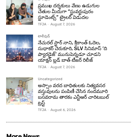
ప్రముఖ దర్శకులు వేణు ఉడుగుల
చేతుల మీదుగా “స్టువర్టుపురం
స్టూడెంట్స్” ట్రైలర్ విడుదల
TFJA
-
August 7, 2026
టాలీవుడ్
నేచురల్ స్టార్ నాని, శ్రీకాంత్ ఓదెల,
సుధాకర్ చెరుకూరి, SLV సినిమాస్ ‘ది
ప్యారడైజ్’ మునుపెన్నడూ చూడని
యాక్షన్ బ్లడ్ బాత్ టీజర్ రిలీజ్
TFJA
-
August 7, 2026
Uncategorized
అస్సాం వరద బాధితులకు నిత్యవసర
వస్తువులను పంపిణీ చేసిన నందమూరి
బసవరామ తారకం ఎన్టీఆర్ చారిటబుల్
ట్రస్ట్
TFJA
-
August 6, 2026
More News