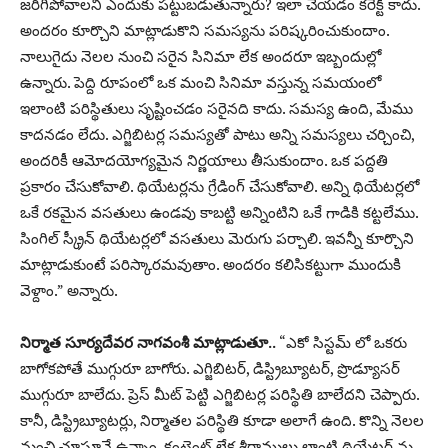
జరిగిపోవాలని ఎందుకు పట్టుబడుతున్నారు? ఇలా చేయడం కరెక్ట్ కాదు.
అందరం కూర్చొని మాట్లాడుకొని సమస్యను పరిష్కరించుకుందాం.
నాలుగైదు నెలల నుంచి సరైన సినిమా లేక అందరూ ఇబ్బందుల్లో
ఉన్నారు. పెద్ది రూపంలో ఒక మంచి సినిమా వస్తున్న సమయంలో
ఇలాంటి పరిస్థితులు సృష్టించడం సరైనది కాదు. సమస్య ఉంది, మేము
కాదనడం లేదు. ఎగ్జిబిటర్ల సమస్యతో పాటు అన్ని సమస్యలు చర్చించి,
అందరికీ ఆమోదయోగ్యమైన నిర్ణయాలు తీసుకుందాం. ఒక పద్దతి
ప్రకారం చేసుకోవాలి. థియేటర్లను గ్రేడింగ్ చేసుకోవాలి. అన్ని థియేటర్లలో
ఒకే రకమైన వసతులు ఉండవు కాబట్టి అన్నింటిని ఒకే గాడికి కట్టలేము.
సింగిల్ స్క్రీన్ థియేటర్లలో వసతులు మెరుగు పర్చాలి. ఇవన్నీ కూర్చొని
మాట్లాడుకుంటే పరిస్కారమవుతాం. అందరం కలిసికట్టుగా ముందుకి
వెళ్దాం.” అన్నారు.
నిర్మాత సూర్యదేవర నాగవంశీ మాట్లాడుతూ..
“ఎకో సిస్టమ్ లో ఒకరు
బాగోకపోతే ముగ్గురూ బాగోరు. ఎగ్జిబిటర్, డిస్ట్రిబ్యూటర్, ప్రొడ్యూసర్
ముగ్గురూ బాలేదు. ప్రెస్ మీట్ పెట్టి ఎగ్జిబిటర్ల పరిస్థితి బాలేదని చెప్పారు.
కానీ, డిస్ట్రిబ్యూటర్లు, నిర్మాతల పరిస్థితి కూడా అలాగే ఉంది. కొన్ని నెలల
నుంచి చూస్తూనే ఉన్నాం. కంటెంట్ లేక శ్రీరాములు లాంటి థియేటర్ ను