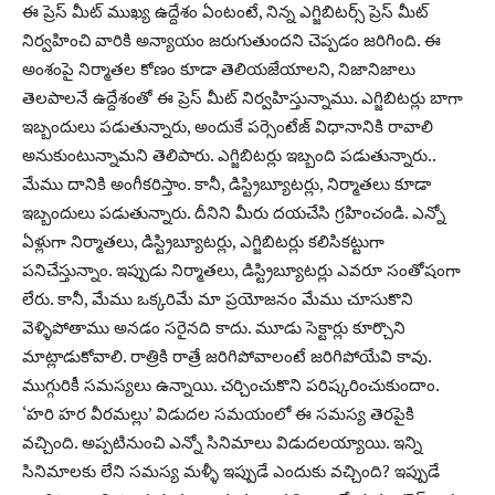
ఈ ప్రెస్ మీట్ ముఖ్య ఉద్దేశం ఏంటంటే, నిన్న ఎగ్జిబిటర్స్ ప్రెస్ మీట్
నిర్వహించి వారికి అన్యాయం జరుగుతుందని చెప్పడం జరిగింది. ఈ
అంశంపై నిర్మాతల కోణం కూడా తెలియజేయాలని, నిజానిజాలు
తెలపాలనే ఉద్దేశంతో ఈ ప్రెస్ మీట్ నిర్వహిస్తున్నాము. ఎగ్జిబిటర్లు బాగా
ఇబ్బందులు పడుతున్నారు, అందుకే పర్సెంటేజ్ విధానానికి రావాలి
అనుకుంటున్నామని తెలిపారు. ఎగ్జిబిటర్లు ఇబ్బంది పడుతున్నారు..
మేము దానికి అంగీకరిస్తాం. కానీ, డిస్ట్రిబ్యూటర్లు, నిర్మాతలు కూడా
ఇబ్బందులు పడుతున్నారు. దీనిని మీరు దయచేసి గ్రహించండి. ఎన్నో
ఏళ్లుగా నిర్మాతలు, డిస్ట్రిబ్యూటర్లు, ఎగ్జిబిటర్లు కలిసికట్టుగా
పనిచేస్తున్నాం. ఇప్పుడు నిర్మాతలు, డిస్ట్రిబ్యూటర్లు ఎవరూ సంతోషంగా
లేరు. కానీ, మేము ఒక్కరిమే మా ప్రయోజనం మేము చూసుకొని
వెళ్ళిపోతాము అనడం సరైనది కాదు. మూడు సెక్టార్లు కూర్చొని
మాట్లాడుకోవాలి. రాత్రికి రాత్రే జరిగిపోవాలంటే జరిగిపోయేవి కావు.
ముగ్గురికీ సమస్యలు ఉన్నాయి. చర్చించుకొని పరిష్కరించుకుందాం.
‘హరి హర వీరమల్లు’ విడుదల సమయంలో ఈ సమస్య తెరపైకి
వచ్చింది. అప్పటినుంచి ఎన్నో సినిమాలు విడుదలయ్యాయి. ఇన్ని
సినిమాలకు లేని సమస్య మళ్ళీ ఇప్పుడే ఎందుకు వచ్చింది? ఇప్పుడే