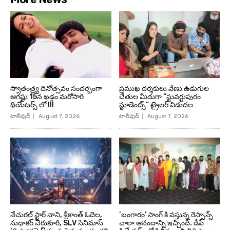
స్వాతంత్ర్య దినోత్సవం సందర్బంగా
ప్రముఖ దర్శకులు వేణు ఉడుగుల
ఆగష్టు 15న ఖడ్గం మరోసారి
చేతుల మీదుగా “స్టువర్టుపురం
థియేటర్స్ లో !!!
స్టూడెంట్స్” ట్రైలర్ విడుదల
టాలీవుడ్
August 7, 2026
టాలీవుడ్
August 7, 2026
నేచురల్ స్టార్ నాని, శ్రీకాంత్ ఓదెల,
‘బంగారం’ సాంగ్ కి వస్తున్న రెస్పాన్స్
సుధాకర్ చెరుకూరి, SLV సినిమాస్
చాలా ఆనందాన్ని ఇచ్చింది. డీపీ