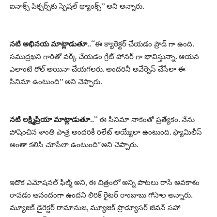
ఐనాక్స్ పిక్చర్స్‌కు స్పెషల్ థ్యాంక్స్’’ అని అన్నారు.
నటి అభినయ మాట్లాడుతూ..
‘‘ఈ క్యారెక్టర్ చేయడం ప్రౌడ్ గా ఉంది.
సముద్రఖని గారితో వర్క్ చేయడం గ్రేట్ హానర్ గా భావిస్తున్నా. ఆయన
ఎలాంటి రోల్ అయినా చేయగలరు. అందరినీ అవేర్నెస్ చేసేలా ఈ
సినిమా ఉంటుంది’’ అని చెప్పారు.
నటి లక్ష్మిప్రియా మాట్లాడుతూ..
‘‘ ఈ సినిమా నాకెంతో ప్రత్యేకం. నేను
పోషించిన శాంతి పాత్ర అందరికీ రిలేట్ అయ్యేలా ఉంటుంది. ఫ్యామిలీస్
అంతా కలిసి చూసేలా ఉంటుంది”అని చెప్పారు.
ఇదొక ఎమోషనల్ ఫిల్మ్ అని, ఈ చిత్రంలో అన్ని పాటలు రాసే అవకాశం
రావడం ఆనందంగా ఉందని లిరిక్ రైటర్ రాంబాబు గోసాల అన్నారు.
మ్యూజిక్ డైరెక్టర్ రామానుజ, మ్యూజిక్ ప్రొడ్యూసర్ జీవన్ సహా