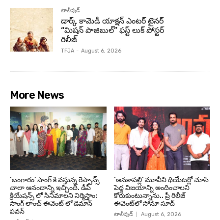
టాలీవుడ్
డార్క్ కామెడీ యాక్షన్ ఎంటర్ టైనర్
“మిషన్ పాజిబుల్” ఫస్ట్ లుక్ పోస్టర్
రిలీజ్
TFJA
-
August 6, 2026
More News
‘బంగారం’ సాంగ్ కి వస్తున్న రెస్పాన్స్
‘అనకాపల్లి’ మూవీని థియేటర్లో చూసి
చాలా ఆనందాన్ని ఇచ్చింది. డీపీ
పెద్ద విజయాన్ని అందించాలని
క్రియేషన్స్ లో సినిమాలని నిర్మిస్తాం:
కోరుకుంటున్నాను.. ప్రీ రిలీజ్
సాంగ్ లాంచ్ ఈవెంట్ లో డెమాన్
ఈవెంట్‌లో సోనూ సూద్
పవన్
టాలీవుడ్
August 6, 2026