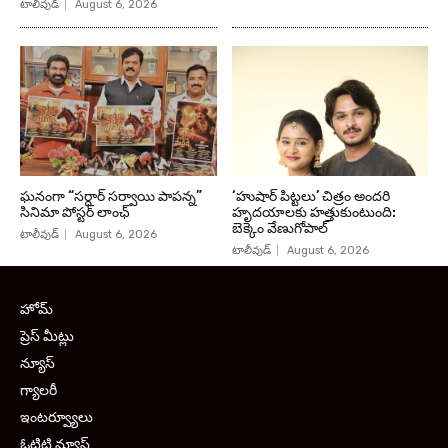
టాలీవుడ్
August 6, 2026
ఘనంగా “సర్దార్ సర్వాయి పాపన్న”
‘హుషార్‌ పిట్టలు’ చిత్రం అందరి
సినిమా పోస్టర్ లాంఛ్
హృదయాలకు హత్తుకుంటుంది:
బెక్కెం వేణుగోపాల్‌
టాలీవుడ్
August 6, 2026
టాలీవుడ్
August 6, 2026
హోమ్
ప్రెస్ మీట్లు
న్యూస్
గ్యాలరీ
ఇంటర్వ్యూలు
ఓటిటి న్యూస్