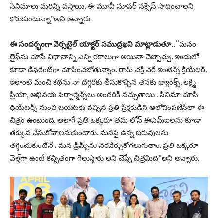
సినిమాలు మరిన్ని వస్తాయి. ఈ మూవీ సూపర్ సక్సెస్ సాధించాలని
కోరుకుంటున్నా”అని అన్నారు.
ఈ సందర్భంగా వెర్సటైల్ యాక్టర్ సముద్రఖని మాట్లాడుతూ..
‘‘మనం
లైఫ్‌ను చూసే విధానాన్ని ఎన్ని రకాలుగా అయినా చెప్పొచ్చు. ఇందులో
కూడా డిఫరెంట్‌గా చూపించబోతున్నాం. రామ్ చక్రి వెరీ ఇంటెన్స్ క్రియేటర్.
ఇలాంటి మంచి కథను నా దగ్గరకు తీసుకొచ్చిన తనకు థ్యాంక్స్. లక్ష్మి
ప్రియా, అభినయ పెర్ఫార్మెన్స్‌లు అందరికీ నచ్చుతాయి . సినిమా చూసి
థియేటర్స్‌ నుంచి బయటకు వచ్చిన ప్రతి ప్రేక్షకుడిని ఆలోచింపజేసేలా ఈ
చిత్రం ఉంటుంది. అలాగే ప్రతి ఒక్కరూ తమ లోన్ ఈఎమ్‌ఐలను కూడా
తక్కువ చేసుకోవాలనుకుంటారు. మనపై ఉన్న బరువులను
తగ్గించుకుంటేనే.. మన డ్రీమ్స్‌ను నెరవేర్చుకోగలుగుతాం. ప్రతి ఒక్కరూ
వెల్త్‌గా ఉంటే కచ్చితంగా గెలుస్తారు అని చెప్పే చిత్రమిది”అని అన్నారు.