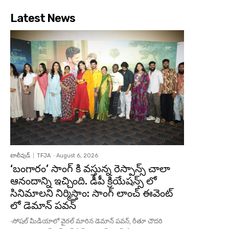
Latest News
టాలీవుడ్
TFJA
-
August 6, 2026
‘బంగారం’ సాంగ్ కి వస్తున్న రెస్పాన్స్ చాలా
ఆనందాన్ని ఇచ్చింది. డీపీ క్రియేషన్స్ లో
సినిమాలని నిర్మిస్తాం: సాంగ్ లాంచ్ ఈవెంట్
లో డెమాన్ పవన్
-సోషల్ మీడియాలో వైరల్ మారిన డెమాన్ పవన్, రీతూ చౌదరి