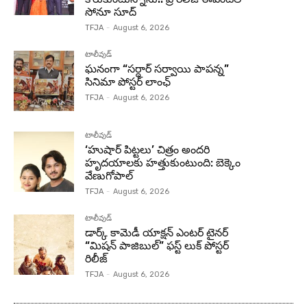
సోనూ సూద్
TFJA
-
August 6, 2026
టాలీవుడ్
ఘనంగా “సర్దార్ సర్వాయి పాపన్న”
సినిమా పోస్టర్ లాంఛ్
TFJA
-
August 6, 2026
టాలీవుడ్
‘హుషార్‌ పిట్టలు’ చిత్రం అందరి
హృదయాలకు హత్తుకుంటుంది: బెక్కెం
వేణుగోపాల్‌
TFJA
-
August 6, 2026
టాలీవుడ్
డార్క్ కామెడీ యాక్షన్ ఎంటర్ టైనర్
“మిషన్ పాజిబుల్” ఫస్ట్ లుక్ పోస్టర్
రిలీజ్
TFJA
-
August 6, 2026