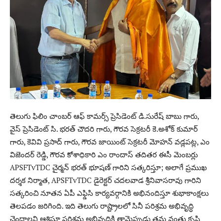
తెలుగు ఫిలిం చాంబర్ ఆఫ్ కామర్స్ ప్రెసిడెంట్ డి.సురేష్ బాబు గారు,
వైస్ ప్రెసిడెంట్ సి. భరత్ చౌదరి గారు, గౌరవ సెక్రటరీ కె.అశోక్ కుమార్
గారు, కెవివి ప్రసాద్ గారు, గౌరవ జాయింట్ సెక్రటరీ మోహన్ వడ్లపట్ల, ఎం
విజెందర్ రెడ్డి, గౌరవ కోశాధికారి ఎం రాందాస్ తదితర ఈసీ మెంబర్లు
APSFTvTDC చైర్మన్ భరత్ భూషణ్ గారిని సత్కరిస్తూ; అలాగే ప్రముఖ
దర్శక నిర్మాత, APSFTvTDC డైరెక్టర్ చదలవాడ శ్రీనివాసరావు గారిని
సత్కరించి నూతన ఏపీ ఎఫ్డిసి కార్యవర్గానికి అభినందిస్తూ శుభాకాంక్షలు
తెలపడం జరిగింది. ఇది తెలుగు రాష్ట్రాలలో సినీ పరిశ్రమ అభివృద్ధి
చెందాలని ఆశిస్తూ పరిశ్రమ అభివృద్ధికి తామెప్పుడు తమ వంతు కృషి