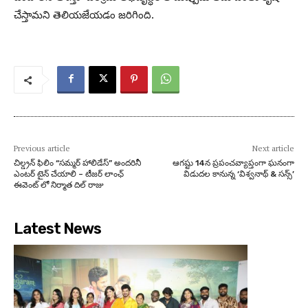
చేస్తామని తెలియజేయడం జరిగింది.
Previous article
Next article
చిల్డ్రన్ ఫిలిం “సమ్మర్ హాలిడేస్” అందరినీ
ఆగష్టు 14న ప్రపంచవ్యాప్తంగా ఘనంగా
ఎంటర్ టైన్ చేయాలి – టీజర్ లాంఛ్
విడుదల కానున్న ‘విశ్వనాథ్ & సన్స్’
ఈవెంట్ లో నిర్మాత దిల్ రాజు
Latest News