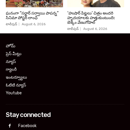
ఘనంగా “సర్దార్ సర్వాయి పాపన్న”
‘హుషార్‌ పిట్టలు’ చిత్రం అందరి
సినిమా పోస్టర్ లాంఛ్
హృదయాలకు హత్తుకుంటుంది:
బెక్కెం వేణుగోపాల్‌
టాలీవుడ్
August 6, 2026
టాలీవుడ్
August 6, 2026
హోమ్
ప్రెస్ మీట్లు
న్యూస్
గ్యాలరీ
ఇంటర్వ్యూలు
ఓటిటి న్యూస్
Youtube
Stay connected
Facebook