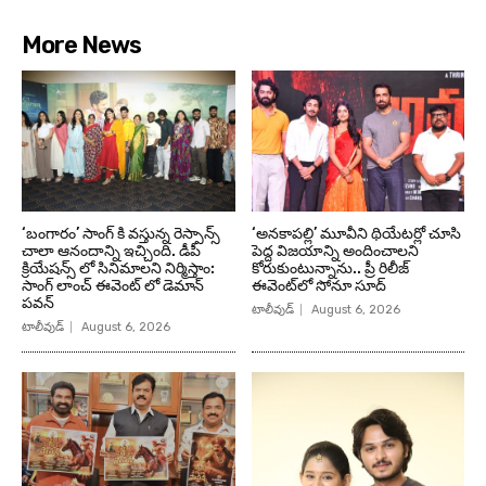
More News
‘బంగారం’ సాంగ్ కి వస్తున్న రెస్పాన్స్
‘అనకాపల్లి’ మూవీని థియేటర్లో చూసి
చాలా ఆనందాన్ని ఇచ్చింది. డీపీ
పెద్ద విజయాన్ని అందించాలని
క్రియేషన్స్ లో సినిమాలని నిర్మిస్తాం:
కోరుకుంటున్నాను.. ప్రీ రిలీజ్
సాంగ్ లాంచ్ ఈవెంట్ లో డెమాన్
ఈవెంట్‌లో సోనూ సూద్
పవన్
టాలీవుడ్
August 6, 2026
టాలీవుడ్
August 6, 2026