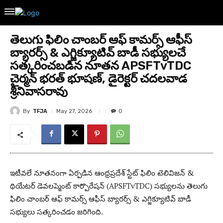
తెలుగు ఫిలిం చాంబర్ ఆఫ్ కామర్స్ ఆఫీస్
బ్యారర్స్ & ఎగ్జిక్యూటివ్ బాడీ సభ్యులచే
సత్కరించబడిన నూతన APSFTvTDC
చైర్మన్ భరత్ భూషణ్, డైరెక్టర్ చదలవాడ
శ్రీనివాసరావు
By
TFJA
May 27, 2026
0
ఇటీవలే నూతనంగా ఏర్పడిన ఆంధ్రప్రదేశ్ స్టేట్ ఫిలిం టెలివిజన్ &
థియేటర్ డెవలప్మెంట్ కార్పొరేషన్ (APSFTvTDC) సభ్యులను తెలుగు
ఫిలిం చాంబర్ ఆఫ్ కామర్స్ ఆఫీస్ బ్యారర్స్ & ఎగ్జిక్యూటివ్ బాడీ
సభ్యులు సత్కరించడం జరిగింది.