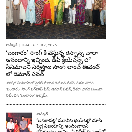
టాలీవుడ్
TFJA
-
August 6, 2026
‘బంగారం’ సాంగ్ కి వస్తున్న రెస్పాన్స్ చాలా
ఆనందాన్ని ఇచ్చింది. డీపీ క్రియేషన్స్ లో
సినిమాలని నిర్మిస్తాం: సాంగ్ లాంచ్ ఈవెంట్
లో డెమాన్ పవన్
-సోషల్ మీడియాలో వైరల్ మారిన డెమాన్ పవన్, రీతూ చౌదరి
'బంగారం' సాంగ్ బిగ్‌బాస్ ఫేమ్ డెమాన్ పవన్, రీతూ చౌదరి జంటగా
నటించిన 'బంగారం' ఆల్బమ్...
టాలీవుడ్
‘అనకాపల్లి’ మూవీని థియేటర్లో చూసి
పెద్ద విజయాన్ని అందించాలని
కోరుకుంటున్నాను.. ప్రీ రిలీజ్ ఈవెంట్‌లో