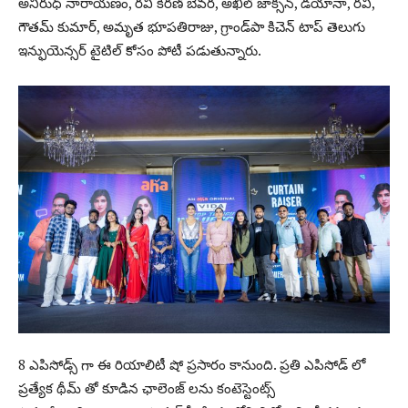
అనిరుధ్ నారాయణం, రవి కిరణ్ బేవర, అఖిల్ జాక్సన్, డయానా, రవి,
గౌతమ్ కుమార్, అమృత భూపతిరాజు, గ్రాండ్‌పా కిచెన్ టాప్ తెలుగు
ఇన్ఫుయెన్సర్ టైటిల్ కోసం పోటీ పడుతున్నారు.
8 ఎపిసోడ్స్ గా ఈ రియాలిటీ షో ప్రసారం కానుంది. ప్రతి ఎపిసోడ్ లో
ప్రత్యేక థీమ్ తో కూడిన ఛాలెంజ్ లను కంటెస్టెంట్స్