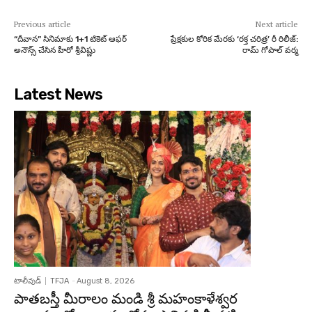
Previous article
Next article
“దీవాన” సినిమాకు 1+1 టికెట్ ఆఫర్
ప్రేక్షకుల కోరిక మేరకు ‘రక్త చరిత్ర’ రీ రిలీజ్:
అనౌన్స్ చేసిన హీరో శ్రీవిష్ణు
రామ్ గోపాల్ వర్మ
Latest News
టాలీవుడ్
TFJA
-
August 8, 2026
పాతబస్తీ మీరాలం మండి శ్రీ మహంకాళేశ్వర