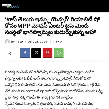
‘టాప్ తెలుగు ఇన్ఫ్లుయెన్సర్’ రియాలిటీ షో
కోసం WPP మోషన్ ఎంటర్ టైన్ మెంట్
సంస్థతో భాగస్వామ్యం కుదుర్చుకున్న ఆహా
By
TFJA
June 26, 2026
0
సరికొత్త కంటెంట్ తో ఆడియెన్స్ ను ఎప్పటికప్పుడు కొత్తగా ఎంగేజ్
చేస్తున్న ఆహా ఓటీటీ టాప్ తెలుగు ఇన్ఫ్లుయెన్సర్ పేరుతో మరో
ఇన్నోవేటివ్ రియాలిటీ షోను మన ముందుకు తీసుకొస్తోంది. జూలై 3వ
తేదీ నుంచి ఈ రియాలిటీ షో ఆహాలో స్ట్రీమింగ్ కాబోతోంది. మంచు లక్ష్మి,
వైవా హర్ష, రశ్మి గౌతమ్ ఈ కార్యక్రమానికి జ్యూరీగా
వ్యవహరించనున్నారు. విశ్వభారత్, ఫేమస్ రామ్, సింధు కసారం,