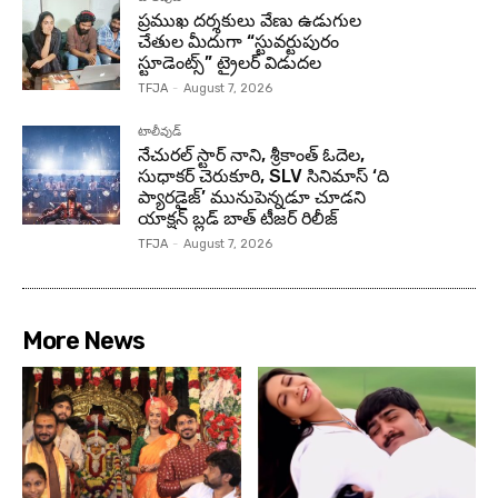
ప్రముఖ దర్శకులు వేణు ఉడుగుల
చేతుల మీదుగా “స్టువర్టుపురం
స్టూడెంట్స్” ట్రైలర్ విడుదల
TFJA
-
August 7, 2026
టాలీవుడ్
నేచురల్ స్టార్ నాని, శ్రీకాంత్ ఓదెల,
సుధాకర్ చెరుకూరి, SLV సినిమాస్ ‘ది
ప్యారడైజ్’ మునుపెన్నడూ చూడని
యాక్షన్ బ్లడ్ బాత్ టీజర్ రిలీజ్
TFJA
-
August 7, 2026
More News