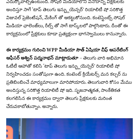
ఎదుర్కోవాల్సిఉంటుంది. సోషల్ మీడియాలోని వినోదాన్ని వీక్షకులకు
అందిస్తూ సాగే ‘టాప్ తెలుగు ఇన్ఫ్లుయెన్సర్’ రియాలిటీ షో సరికొత్త
విజువల్ ప్రెజెంటేషన్, మేకింగ్ తో ఆకట్టుకోనుంది. కంటెస్టెంట్స్ సోషల్
మీడియా ఛాలెంజ్‌లు, రీల్స్ తో సాగే టాస్క్‌లలో పాల్గొంటారు. దీంతో ఈ
కార్యక్రమంలో ప్రేక్షకులు కూడా ప్రత్యక్షంగా భాగస్వాములు కానున్నారు.
ఈ కార్యక్రమం గురించి WPP మీడియా సౌత్ ఏషియా చీఫ్ ఆపరేటింగ్
ఆఫీసర్ అశ్విన్ పద్మనాభన్ మాట్లాడుతూ
– తెలుగు వారి అభిమాన
ఓటీటీ ఆహాతో కలిసి ‘టాప్ తెలుగు ఇన్ఫ్లుయెన్సర్’ రియాలిటీ షో
నిర్వహించడం సంతోషంగా ఉంది. కంటెంట్ క్రియేటర్స్ మన కల్చర్ ను
ప్రతిబింబించే మాధ్యమాలుగా మారిపోయారు. తెలుగువారి కోసం మేము
అందిస్తున్న సరికొత్త రియాలిటీ షో ఇది. సృజనాత్మకత, సాంకేతికత
కలగలిసిన ఈ కార్యక్రమం ద్వారా తెలుగు ప్రేక్షకులకు మరింత
చేరువకాబోతున్నాం. అన్నారు.