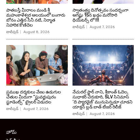
పాతబస్తీ మీరాలం మండి శ్రీ
స్వాతంత్ర్య దినోత్సవం సందర్బంగా
మహంకాళేశ్వర ఆలయంలో బంగారు
ఆగష్టు 15న ఖడ్గం మరోసారి
బోనం ఎత్తిన సినీ నటి, నిర్మాత
థియేటర్స్ లో !!!
నిహారిక కొణిదెల
టాలీవుడ్
August 7, 2026
టాలీవుడ్
August 8, 2026
ప్రముఖ దర్శకులు వేణు ఉడుగుల
నేచురల్ స్టార్ నాని, శ్రీకాంత్ ఓదెల,
చేతుల మీదుగా “స్టువర్టుపురం
సుధాకర్ చెరుకూరి, SLV సినిమాస్
స్టూడెంట్స్” ట్రైలర్ విడుదల
‘ది ప్యారడైజ్’ మునుపెన్నడూ చూడని
యాక్షన్ బ్లడ్ బాత్ టీజర్ రిలీజ్
టాలీవుడ్
August 7, 2026
టాలీవుడ్
August 7, 2026
హోమ్