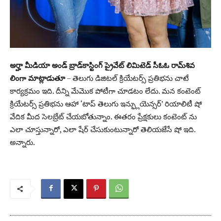
అర్హా మీడియా అండ్ బ్రాడ్‌కాస్టింగ్ ప్రైవేట్ లిమిటెడ్ సీఓఓ రామ్‌శివ
లింగా మాట్లాడుతూ
– తెలుగు డిజిటల్ క్రియేటర్స్ ప్రతిభను చాటే
కార్యక్రమం ఇది. దీన్ని మేమొక పోటీగా చూడటం లేదు. మన కంటెంట్
క్రియేటర్స్ ప్రతిభను ఆహా ‘టాప్ తెలుగు ఇన్ఫ్లుయెన్సర్’ రియాలిటీ షో
వేదిక మీద సెలబ్రేట్ చేయబోతున్నాం. ఈతరం ప్రేక్షకులు కంటెంట్ ను
ఎలా చూస్తున్నారో, ఎలా షేర్ చేసుకుంటున్నారో తెలియజేసే షో ఇది.
అన్నారు.