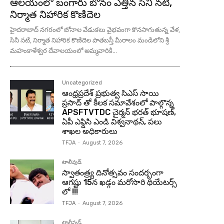
ఆలయంలో బంగారు బోనం ఎత్తిన సినీ నటి,
నిర్మాత నిహారిక కొణిదెల
హైదరాబాద్ నగరంలో బోనాల వేడుకలు వైభవంగా కొనసాగుతున్న వేళ,
సినీ నటి, నిర్మాత నిహారిక కొణిదెల పాతబస్తీ మీరాలం మండిలోని శ్రీ
మహంకాళేశ్వర దేవాలయంలో అమ్మవారికి...
Uncategorized
ఆంధ్రప్రదేశ్ ప్రభుత్వ సిఎస్ సాయి
ప్రసాద్ తో కీలక సమావేశంలో పాల్గొన్న
APSFTVTDC చైర్మన్ భరత్ భూషణ్,
ఏపీ ఎఫ్డిసి ఎండి విశ్వనాథన్, పలు
శాఖల అధికారులు
TFJA
-
August 7, 2026
టాలీవుడ్
స్వాతంత్ర్య దినోత్సవం సందర్బంగా
ఆగష్టు 15న ఖడ్గం మరోసారి థియేటర్స్
లో !!!
TFJA
-
August 7, 2026
టాలీవుడ్