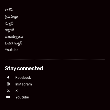
హోమ్
ప్రెస్ మీట్లు
న్యూస్
గ్యాలరీ
ఇంటర్వ్యూలు
ఓటిటి న్యూస్
Youtube
Stay connected
Facebook
Instagram
X
Youtube