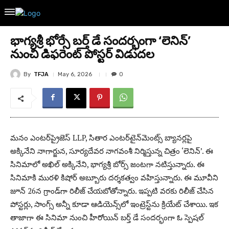
భాగ్యశ్రీ భోర్సే బర్త్ డే సందర్భంగా ‘లెనిన్’
నుంచి డిఫరెంట్ పోస్టర్ విడుదల
By
TFJA
May 6, 2026
0
మనం ఎంటర్‌ప్రైజెస్ LLP, సితార ఎంటర్‌టైన్‌మెంట్స్ బ్యానర్లపై
అక్కినేని నాగార్జున, సూర్యదేవర నాగవంశీ నిర్మిస్తున్న చిత్రం ‘లెనిన్’. ఈ
సినిమాలో అఖిల్ అక్కినేని, భాగ్యశ్రీ బోర్స్ జంటగా నటిస్తున్నారు. ఈ
సినిమాకి మురళి కిషోర్ అబ్బూరు దర్శకత్వం వహిస్తున్నారు. ఈ మూవీని
జూన్ 26న గ్రాండ్‌గా రిలీజ్ చేయబోతోన్నారు. ఇప్పటి వరకు రిలీజ్ చేసిన
పోస్టర్లు, సాంగ్స్ అన్నీ కూడా ఆడియెన్స్‌లో ఇంట్రెస్ట్‌ను క్రియేట్ చేశాయి. ఇక
తాజాగా ఈ సినిమా నుంచి హీరోయిన్ బర్త్ డే సందర్భంగా ఓ స్పెషల్