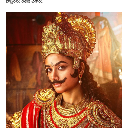
పోస్టర్‌ను రిలీజ్ చేశారు.