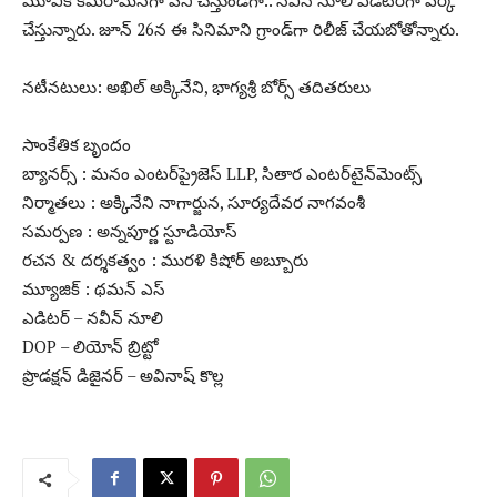
చేస్తున్నారు. జూన్ 26న ఈ సినిమాని గ్రాండ్‌గా రిలీజ్ చేయబోతోన్నారు.
నటీనటులు: అఖిల్ అక్కినేని, భాగ్యశ్రీ బోర్స్ తదితరులు
సాంకేతిక బృందం
బ్యానర్స్ : మనం ఎంటర్‌ప్రైజెస్ LLP, సితార ఎంటర్‌టైన్‌మెంట్స్
నిర్మాతలు : అక్కినేని నాగార్జున, సూర్యదేవర నాగవంశీ
సమర్పణ : అన్నపూర్ణ స్టూడియోస్
రచన & దర్శకత్వం : మురళి కిషోర్ అబ్బూరు
మ్యూజిక్ : థమన్ ఎస్
ఎడిటర్ – నవీన్ నూలి
DOP – లియోన్ బ్రిట్టో
ప్రొడక్షన్ డిజైనర్ – అవినాష్ కొల్ల