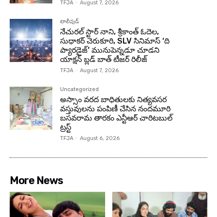
TFJA
-
August 7, 2026
టాలీవుడ్
నేచురల్ స్టార్ నాని, శ్రీకాంత్ ఓదెల,
సుధాకర్ చెరుకూరి, SLV సినిమాస్ ‘ది
ప్యారడైజ్’ మునుపెన్నడూ చూడని
యాక్షన్ బ్లడ్ బాత్ టీజర్ రిలీజ్
TFJA
-
August 7, 2026
Uncategorized
అస్సాం వరద బాధితులకు నిత్యవసర
వస్తువులను పంపిణీ చేసిన నందమూరి
బసవరామ తారకం ఎన్టీఆర్ చారిటబుల్
ట్రస్ట్
TFJA
-
August 6, 2026
More News