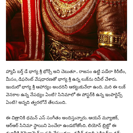
హ్యాపీ బర్త్ డే భాగ్య శ్రీ భోర్సే అని చెబుతూ.. రాజసం ఉట్టి పడేలా కిరీటీం,
మీసం, డిఫరెంట్ వేషధారణతో భాగ్య శ్రీ ఉన్న లుక్‌ను రివీల్ చేశారు.
ఇందులో భాగ్య శ్రీ ఆహార్యం అందరినీ ఆకట్టుకునేలా ఉంది. మరి ఈ లుక్
వెనకాల ఉన్న నేపథ్యం ఏంటి? సినిమాలో ఈ పోస్టర్‌కి ఉన్న ఇంపార్టెన్స్
ఏంటి? అన్నది త్వరలోనే తేలనుంది.
ఈ చిత్రానికి థమన్ ఎస్ సంగీతం అందిస్తున్నారు. ఆయన్ మ్యూజిక్,
ఆర్ఆర్ సినిమా స్థాయిని పెంచేలా ఉండబోతోంది. లియోన్ బ్రిట్టో ఈ
మూవీకి కెమెరామెన్‌గా పని చేస్తుండగా.. నవీన్ నూలి ఎడిటర్‌గా వర్క్