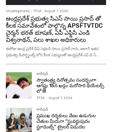
Uncategorized
TFJA
-
August 7, 2026
ఆంధ్రప్రదేశ్ ప్రభుత్వ సిఎస్ సాయి ప్రసాద్ తో
కీలక సమావేశంలో పాల్గొన్న APSFTVTDC
చైర్మన్ భరత్ భూషణ్, ఏపీ ఎఫ్డిసి ఎండి
విశ్వనాథన్, పలు శాఖల అధికారులు
ఈరోజు ఆంధ్ర ప్రదేశ్ చీఫ్ సెక్రటరీ సాయి ప్రసాద్ గారు, అలాగే ఇతర
ప్రభుత్వ డిపార్ట్మెంట్స్ లోని కీలక సభ్యులతో ఆంధ్రప్రదేశ్ ఎఫ్ డి సి...
టాలీవుడ్
స్వాతంత్ర్య దినోత్సవం సందర్బంగా
ఆగష్టు 15న ఖడ్గం మరోసారి థియేటర్స్
లో !!!
TFJA
-
August 7, 2026
టాలీవుడ్
ప్రముఖ దర్శకులు వేణు ఉడుగుల
చేతుల మీదుగా “స్టువర్టుపురం
స్టూడెంట్స్” ట్రైలర్ విడుదల