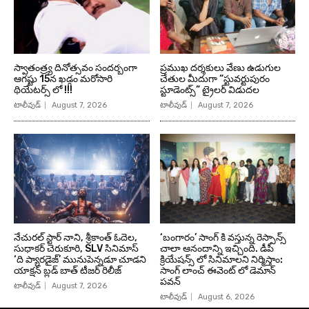
స్వాతంత్ర్య దినోత్సవం సందర్బంగా
ప్రముఖ దర్శకులు వేణు ఉడుగుల
ఆగష్టు 15న ఖడ్గం మరోసారి
చేతుల మీదుగా “స్టువర్టుపురం
థియేటర్స్ లో !!!
స్టూడెంట్స్” ట్రైలర్ విడుదల
టాలీవుడ్
August 7, 2026
టాలీవుడ్
August 7, 2026
నేచురల్ స్టార్ నాని, శ్రీకాంత్ ఓదెల,
‘బంగారం’ సాంగ్ కి వస్తున్న రెస్పాన్స్
సుధాకర్ చెరుకూరి, SLV సినిమాస్
చాలా ఆనందాన్ని ఇచ్చింది. డీపీ
‘ది ప్యారడైజ్’ మునుపెన్నడూ చూడని
క్రియేషన్స్ లో సినిమాలని నిర్మిస్తాం:
యాక్షన్ బ్లడ్ బాత్ టీజర్ రిలీజ్
సాంగ్ లాంచ్ ఈవెంట్ లో డెమాన్
పవన్
టాలీవుడ్
August 7, 2026
టాలీవుడ్
August 6, 2026