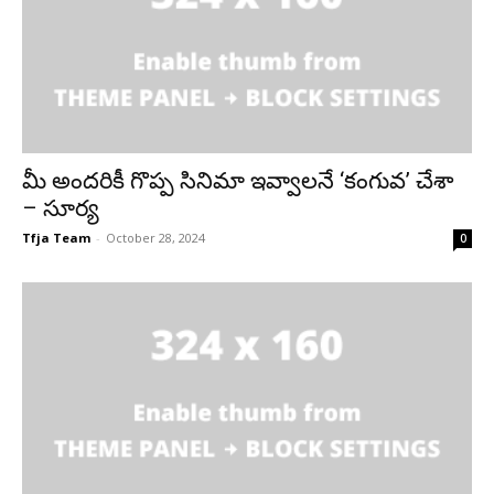
మీ అందరికీ గొప్ప సినిమా ఇవ్వాలనే ‘కంగువ’ చేశా
– సూర్య
Tfja Team
-
October 28, 2024
0