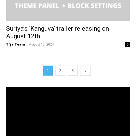
Suriya’s ‘Kanguva’ trailer releasing on
August 12th
Tfja Team
-
August 10, 2024
0
1
2
3