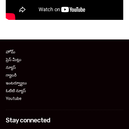
హోమ్
ప్రెస్ మీట్లు
న్యూస్
గ్యాలరీ
ఇంటర్వ్యూలు
ఓటిటి న్యూస్
Youtube
Stay connected