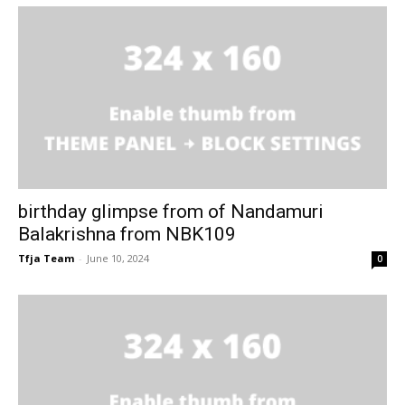
birthday glimpse from of Nandamuri
Balakrishna from NBK109
Tfja Team
-
June 10, 2024
0