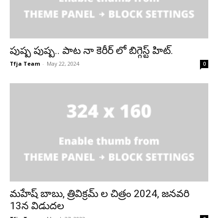
పుష్ప పుష్ప.. పాట నా కెరీర్ లో బిగ్గెస్ట్ హిట్.
Tfja Team
-
May 22, 2024
0
మ‌హేష్ బాబు, త్రివిక్రమ్ ల చిత్రం 2024, జనవరి
13న విడుదల