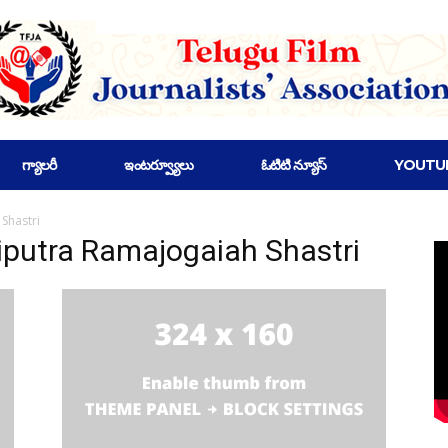
గ్యాలరీ
ఇంటర్వ్యూలు
ఓటిటి న్యూస్
YOUTU
Shastri
iputra Ramajogaiah Shastri