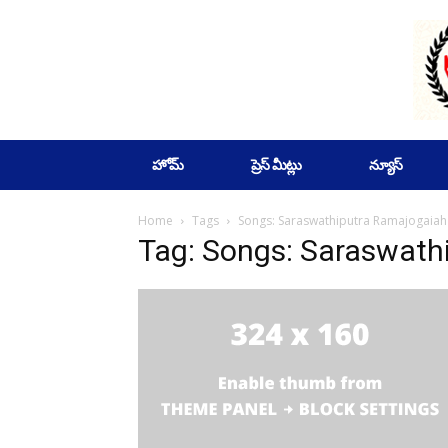
SUBSCRIBE
హోమ్
ప్రెస్ మీట్లు
న్యూస్
Home
Tags
Songs: Saraswathiputra Ramajogaiah 
Tag: Songs: Saraswath