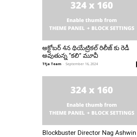
అక్టోబర్ 4న థియేట్రికల్ రిలీజ్ కు రెడీ
అవుతున్న “కలి” మూవీ
Tfja Team
-
September 16, 2024
Blockbuster Director Nag Ashwin