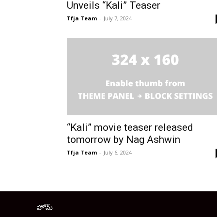
Unveils “Kali” Teaser
Tfja Team
-
July 7, 2024
“Kali” movie teaser released
tomorrow by Nag Ashwin
Tfja Team
-
July 6, 2024
హోమ్