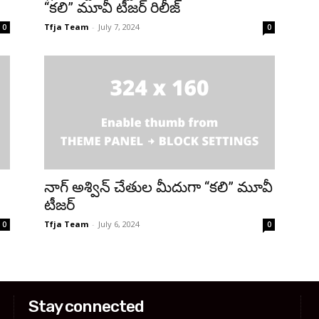
“కలి” మూవీ టీజర్ రిలీజ్
Tfja Team
-
July 7, 2024
0
0
నాగ్ అశ్విన్ చేతుల మీదుగా “కలి” మూవీ
టీజర్
Tfja Team
-
July 6, 2024
0
0
Stay connected