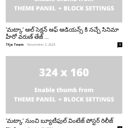
‘మట్కా’ ఆల్ సెక్షన్ ఆఫ్ ఆడియన్స్ కి నచ్చే సినిమా
హీరో వరుణ్ తేజ్ ...
Tfja Team
-
November 2, 2024
0
‘మట్కా’ నుంచి బ్యూటీఫుల్ వింటేజ్ పోస్టర్ రిలీజ్