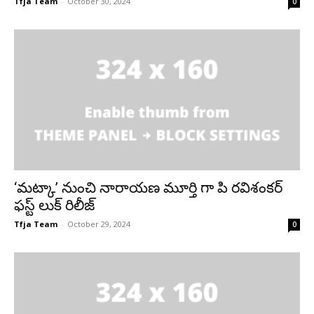
Tfja Team
-
October 30, 2024
0
‘మట్కా’ నుంచి నారాయణ మూర్తి గా పి రవిశంకర్
ఫస్ట్ లుక్ రిలీజ్
Tfja Team
-
October 29, 2024
0