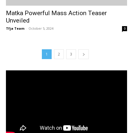
Matka Powerful Mass Action Teaser
Unveiled
Tfja Team
-
October 5, 2024
0
1
2
3