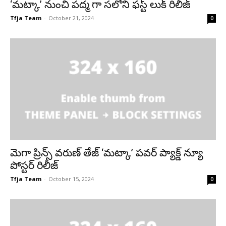
‘మట్కా’ నుంచి పద్మ గా సలోని ఫస్ట్ లుక్ రిలీజ్
Tfja Team
-
October 21, 2024
0
మెగా ప్రిన్స్ వరుణ్ తేజ్ ‘మట్కా’ పవర్ ప్యాక్డ్ న్యూ
పోస్టర్ రిలీజ్
Tfja Team
-
October 15, 2024
0