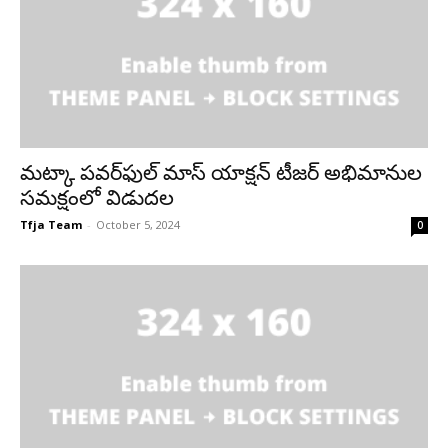
మట్కా పవర్‌ఫుల్ మాస్ యాక్షన్ టీజర్ అభిమానుల
సమక్షంలో విడుదల
Tfja Team
-
October 5, 2024
0