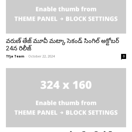
వరుణ్ తేజ్ మూవీ మట్కా సెకండ్ సింగిల్ అక్టోబర్
24న రిలీజ్
Tfja Team
-
October 22, 2024
0