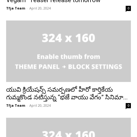
Tfja Team
-
April 20, 2024
0
యువి క్రియేషన్స్ సమర్పణలో హీరో కార్తికేయ
గుమ్మకొండ నటిస్తున్న “భజే వాయు వేగం” సినిమా...
Tfja Team
-
April 20, 2024
0