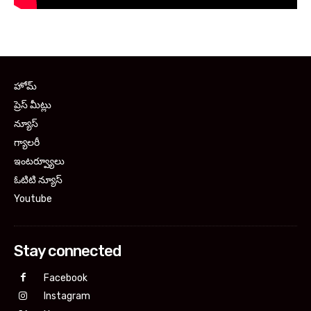
హోమ్
ప్రెస్ మీట్లు
న్యూస్
గ్యాలరీ
ఇంటర్వ్యూలు
ఓటిటి న్యూస్
Youtube
Stay connected
Facebook
Instagram