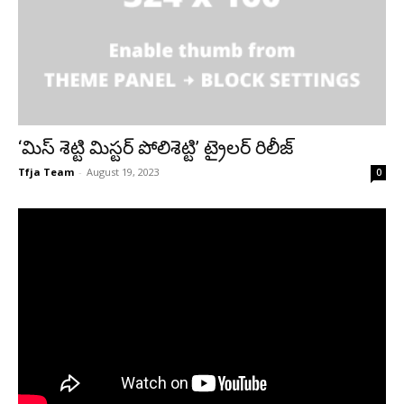
‘మిస్ శెట్టి మిస్టర్ పోలిశెట్టి’ ట్రైలర్ రిలీజ్
Tfja Team
-
August 19, 2023
0