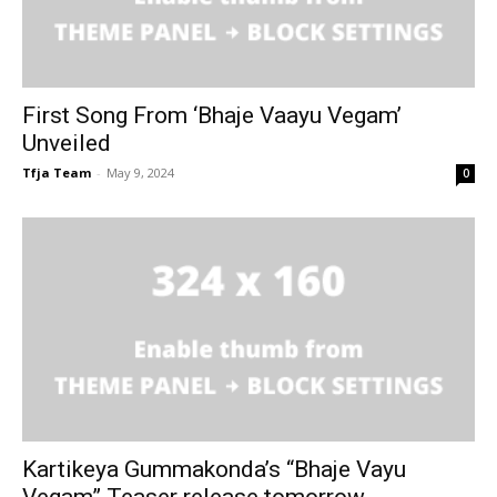
First Song From ‘Bhaje Vaayu Vegam’
Unveiled
Tfja Team
-
May 9, 2024
0
Kartikeya Gummakonda’s “Bhaje Vayu
Vegam” Teaser release tomorrow