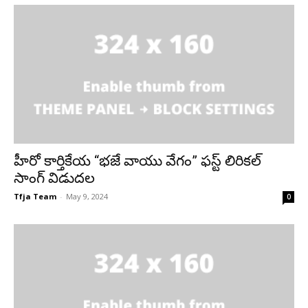
హీరో కార్తికేయ “భజే వాయు వేగం” ఫస్ట్ లిరికల్
సాంగ్ విడుదల
Tfja Team
-
May 9, 2024
0