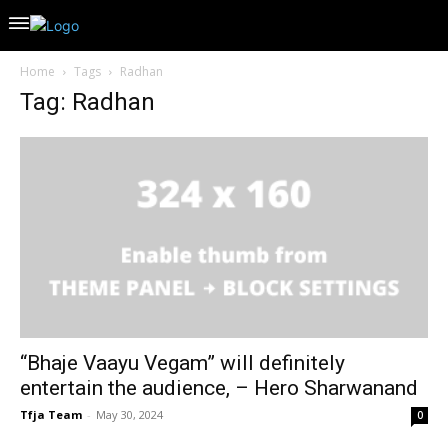
Home
Tags
Radhan
Tag: Radhan
“Bhaje Vaayu Vegam” will definitely
entertain the audience, – Hero Sharwanand
Tfja Team
-
May 30, 2024
0