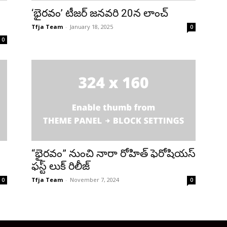
‘భైరవం’ టీజర్ జనవరి 20న లాంచ్
Tfja Team
-
January 18, 2025
0
0
“భైరవం” నుంచి నారా రోహిత్ ఫెరోషియస్
ఫస్ట్ లుక్ రిలీజ్
Tfja Team
-
November 7, 2024
0
0