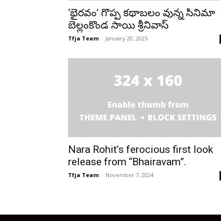
‘భైరవం’ గొప్ప కథాబలం వున్న సినిమా
బెల్లంకొండ సాయి శ్రీనివాస్
Tfja Team
-
January 20, 2025
Nara Rohit’s ferocious first look
release from “Bhairavam”.
Tfja Team
-
November 7, 2024