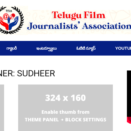
గ్యాలరీ
ఇంటర్వ్యూలు
ఓటిటి న్యూస్
YOUTU
GNER: SUDHEER