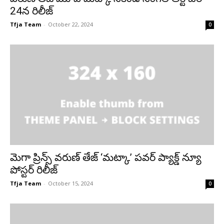
24న రిలీజ్
Tfja Team
-
October 22, 2024
0
మెగా ప్రిన్స్ వరుణ్ తేజ్ ‘మట్కా’ పవర్ ప్యాక్డ్ న్యూ
పోస్టర్ రిలీజ్
Tfja Team
-
October 15, 2024
0