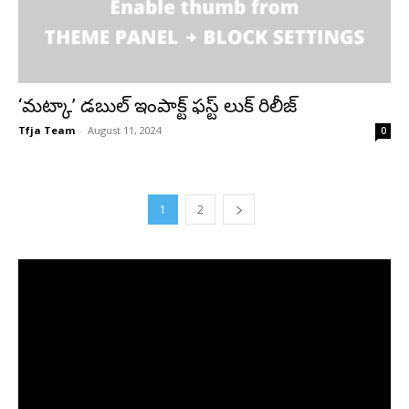
‘మట్కా’ డబుల్ ఇంపాక్ట్ ఫస్ట్ లుక్ రిలీజ్
Tfja Team
-
August 11, 2024
0
1
2