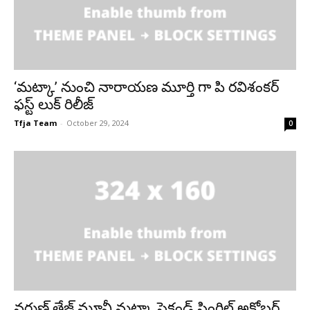
‘మట్కా’ నుంచి నారాయణ మూర్తి గా పి రవిశంకర్
ఫస్ట్ లుక్ రిలీజ్
Tfja Team
-
October 29, 2024
0
వరుణ్ తేజ్ మూవీ మట్కా సెకండ్ సింగిల్ అక్టోబర్