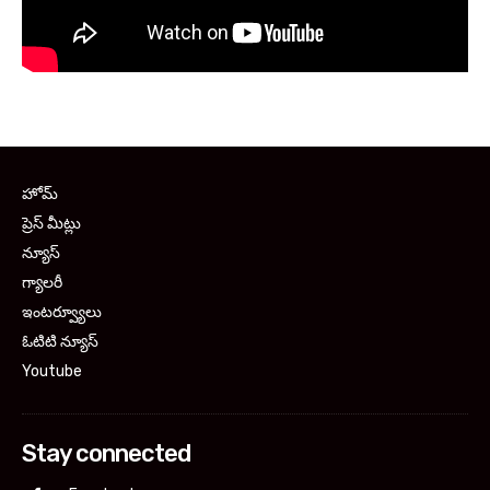
హోమ్
ప్రెస్ మీట్లు
న్యూస్
గ్యాలరీ
ఇంటర్వ్యూలు
ఓటిటి న్యూస్
Youtube
Stay connected