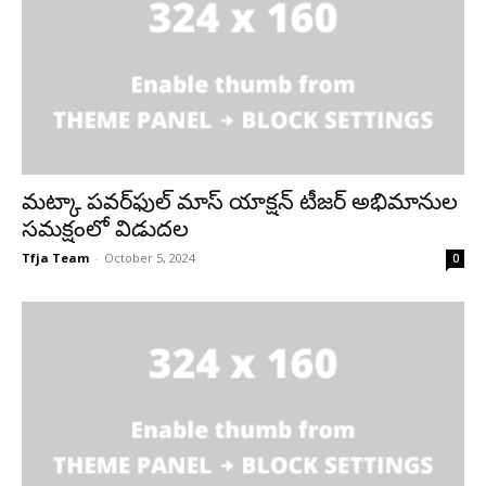
మట్కా పవర్‌ఫుల్ మాస్ యాక్షన్ టీజర్ అభిమానుల
సమక్షంలో విడుదల
Tfja Team
-
October 5, 2024
0