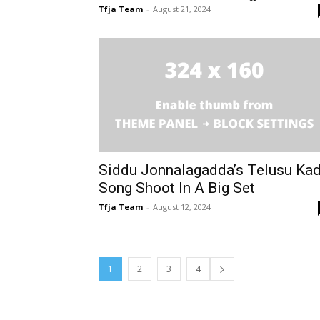
Tfja Team
-
August 21, 2024
Siddu Jonnalagadda’s Telusu Ka
Song Shoot In A Big Set
Tfja Team
-
August 12, 2024
1
2
3
4