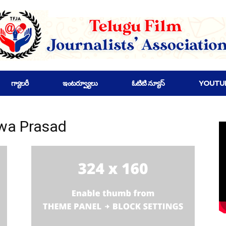
గ్యాలరీ
ఇంటర్వ్యూలు
ఓటిటి న్యూస్
YOUTU
hwa Prasad