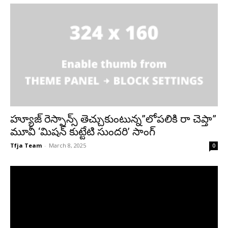
హ్యూజ్ రెస్పాన్స్ తెచ్చుకుంటున్న”లోపలికి రా చెప్తా”
మూవీ ‘మిషన్ కుట్టేటి సుందరి’ సాంగ్
Tfja Team
-
March 8, 2025
0