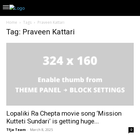
Home
Tags
Praveen Kattari
Tag: Praveen Kattari
Lopaliki Ra Chepta movie song ‘Mission
Kutteti Sundari’ is getting huge...
Tfja Team
-
March 8, 2025
0