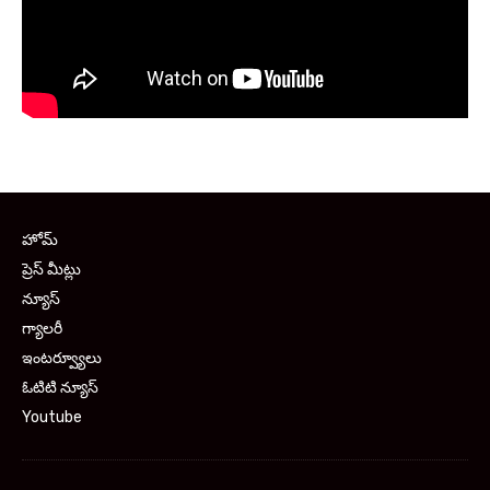
హోమ్
ప్రెస్ మీట్లు
న్యూస్
గ్యాలరీ
ఇంటర్వ్యూలు
ఓటిటి న్యూస్
Youtube