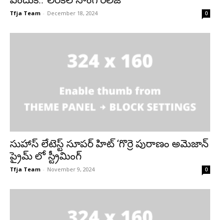
Tfja Team
-
December 18, 2024
0
సుహాస్ లేటెస్ట్ సూపర్ హిట్ ‘గొర్రె పురాణం అమెజాన్
ప్రైమ్ లో స్ట్రీమింగ్
Tfja Team
-
November 9, 2024
0