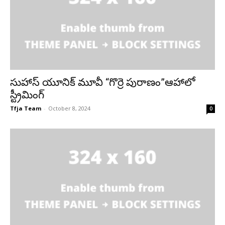
సుహాస్ యూనిక్ మూవీ “గొర్రె పురాణం”ఆహాలో
స్ట్రీమింగ్
Tfja Team
-
October 8, 2024
0