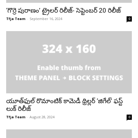
‘గొర్రె పురాణం’ ట్రైలర్ రిలీజ్- సెప్టెంబర్ 20 రిలీజ్
Tfja Team
-
September 16, 2024
0
యూత్‌ఫుల్ రొమాంటిక్ కామెడీ థ్రిల్లర్ ‘జిగేల్’ ఫస్ట్
లుక్ రిలీజ్
Tfja Team
-
August 28, 2024
0