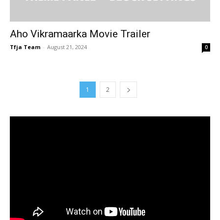
Aho Vikramaarka Movie Trailer
Tfja Team
-
August 21, 2024
0
1
2