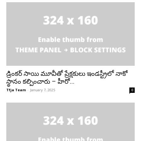
డ్రింకర్ సాయి మూవీతో ప్రేక్షకులు ఇండస్ట్రీలో నాకో
స్థానం కల్పించారు – హీరో...
Tfja Team
-
January 7, 2025
0