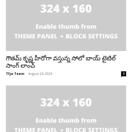
గౌతమ్ కృష్ణ హీరోగా వస్తున్న సోలో బాయ్ టైటిల్
సాంగ్ లాంచ్
Tfja Team
-
August 24, 2024
0