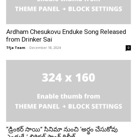
Ardham Chesukovu Enduke Song Released
from Drinker Sai
Tfja Team
-
December 18, 2024
0
“డ్రింకర్ సాయి” సినిమా నుంచి ‘అర్థం చేసుకోవు
ఎందుకే..’ లిరికల్ సాంగ్ రిలీజ్