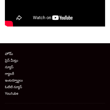
హోమ్
ప్రెస్ మీట్లు
న్యూస్
గ్యాలరీ
ఇంటర్వ్యూలు
ఓటిటి న్యూస్
Youtube