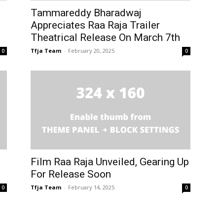
Tammareddy Bharadwaj
Appreciates Raa Raja Trailer
Theatrical Release On March 7th
Tfja Team
-
February 20, 2025
0
0
Film Raa Raja Unveiled, Gearing Up
For Release Soon
Tfja Team
-
February 14, 2025
0
0