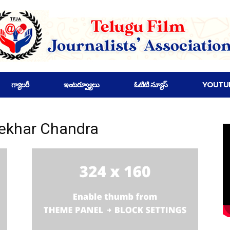
గ్యాలరీ
ఇంటర్వ్యూలు
ఓటిటి న్యూస్
YOUTU
hekhar Chandra