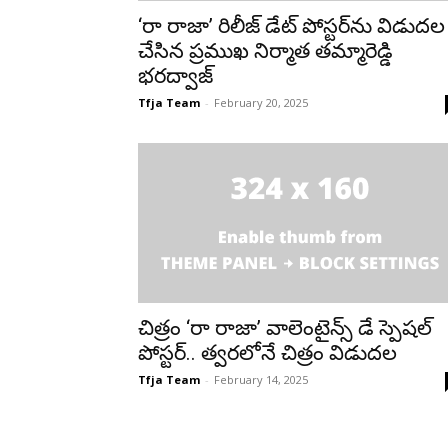
‘రా రాజా’ రిలీజ్ డేట్ పోస్టర్‌ను విడుదల
చేసిన ప్రముఖ నిర్మాత తమ్మారెడ్డి
భరద్వాజ్
Tfja Team
-
February 20, 2025
చిత్రం ‘రా రాజా’ వాలెంటైన్స్ డే స్పెషల్
పోస్టర్.. త్వరలోనే చిత్రం విడుదల
Tfja Team
-
February 14, 2025