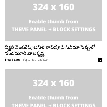
విక్టరీ వెంకటేష్, అనిల్ రావిపూడి సినిమా సెట్స్‌లో
నందమూరి బాలకృష్ణ
Tfja Team
-
September 21, 2024
0