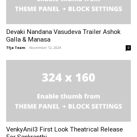
Devaki Nandana Vasudeva Trailer Ashok
Galla & Manasa
Tfja Team
-
November 12, 2024
0
VenkyAnil3 First Look Theatrical Release
For Sankranthi