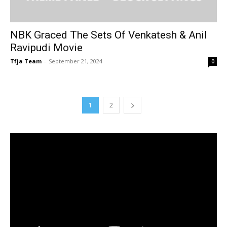
NBK Graced The Sets Of Venkatesh & Anil
Ravipudi Movie
Tfja Team
-
September 21, 2024
0
1
2