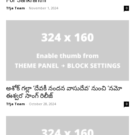
Tfja Team
-
November 1, 2024
0
అశోక్ గల్లా ‘దేవకీ నందన వాసుదేవ’ నుంచి ‘నమో
ఈశ్వర’ సాంగ్ రిలీజ్
Tfja Team
-
October 28, 2024
0