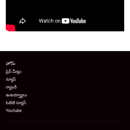
హోమ్
ప్రెస్ మీట్లు
న్యూస్
గ్యాలరీ
ఇంటర్వ్యూలు
ఓటిటి న్యూస్
Youtube