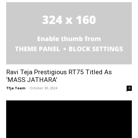
Ravi Teja Prestigious RT75 Titled As
‘MASS JATHARA’
Tfja Team
-
October 30, 2024
0