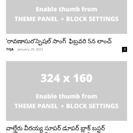
‘రావణాసుర’స్పెషల్ సాంగ్ ఫిబ్రవరి 5న లాంచ్
TFJA
-
January 29, 2023
0
వాల్తేరు వీరయ్య సూపర్ డూపర్ బ్లాక్ బస్టర్