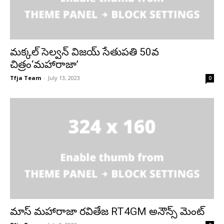
మక్కల్ సెల్వన్ విజయ్ సేతుపతి 50వ
చిత్రం‘మహారాజా’
Tfja Team
-
July 13, 2023
0
మాస్ మహారాజా రవితేజ RT4GM అనౌన్స్ మెంట్