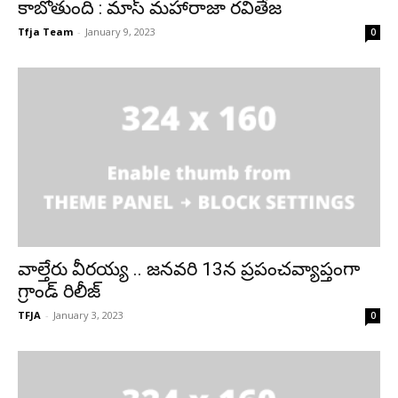
కాబోతుంది : మాస్ మహారాజా రవితేజ
Tfja Team
-
January 9, 2023
0
వాల్తేరు వీరయ్య .. జనవరి 13న ప్రపంచవ్యాప్తంగా
గ్రాండ్ రిలీజ్
TFJA
-
January 3, 2023
0