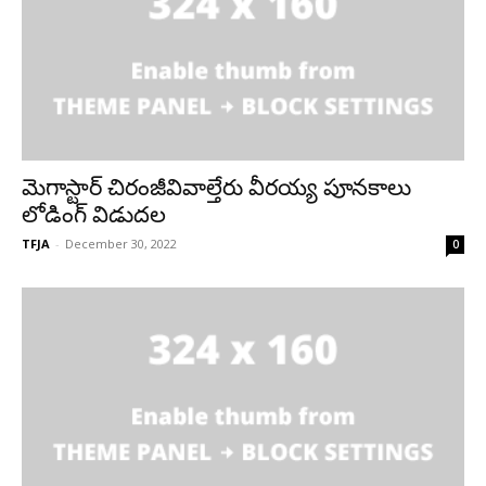
మెగాస్టార్ చిరంజీవివాల్తేరు వీరయ్య పూనకాలు
లోడింగ్ విడుదల
TFJA
-
December 30, 2022
0