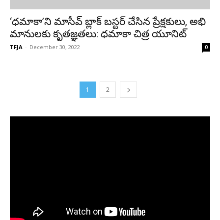
‘ధమాకా’ని మాసీవ్ బ్లాక్ బస్టర్ చేసిన ప్రేక్షకులు, అభి
మానులకు కృతజ్ఞతలు: ధమాకా చిత్ర యూనిట్
TFJA
-
December 30, 2022
0
1
2