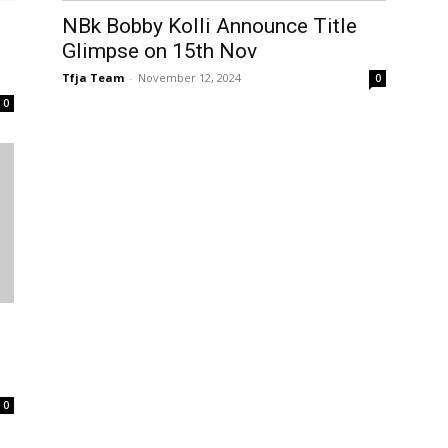
NBk Bobby Kolli Announce Title
Glimpse on 15th Nov
Tfja Team
-
November 12, 2024
0
0
0