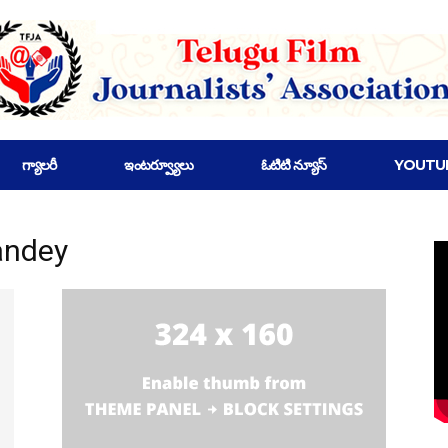
గ్యాలరీ
ఇంటర్వ్యూలు
ఓటిటి న్యూస్
YOUTU
andey