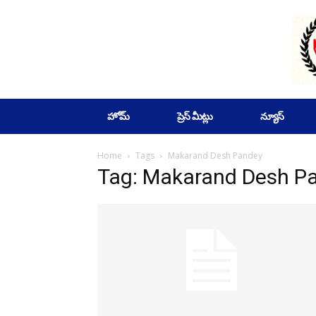
SUBSCRIBE
హోమ్
ప్రెస్ మీట్లు
న్యూస్
Home
Tags
Makarand Desh Pandey
Tag: Makarand Desh P