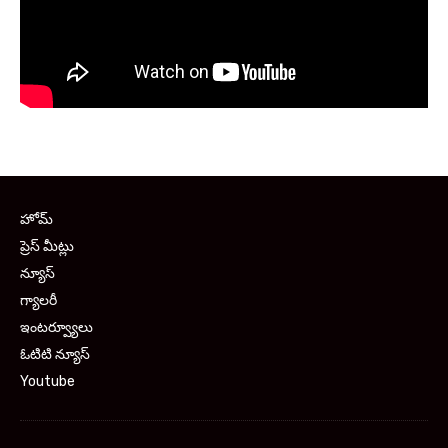
హోమ్
ప్రెస్ మీట్లు
న్యూస్
గ్యాలరీ
ఇంటర్వ్యూలు
ఓటిటి న్యూస్
Youtube