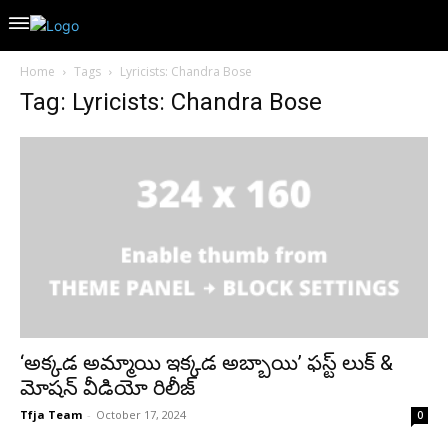
Home
Tags
Lyricists: Chandra Bose
Tag: Lyricists: Chandra Bose
‘అక్కడ అమ్మాయి ఇక్కడ అబ్బాయి’ ఫస్ట్ లుక్ &
మోషన్ వీడియో రిలీజ్
Tfja Team
-
October 17, 2024
0