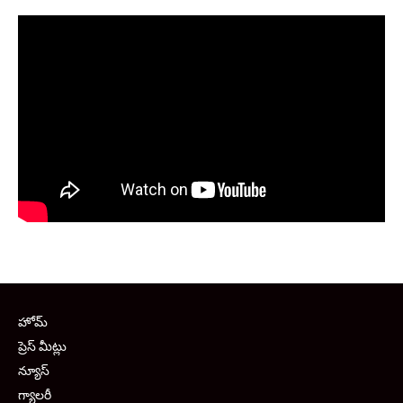
హోమ్
ప్రెస్ మీట్లు
న్యూస్
గ్యాలరీ