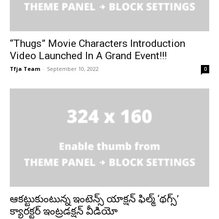
“Thugs” Movie Characters Introduction
Video Launched In A Grand Event!!!
Tfja Team
-
September 10, 2022
0
ఆకట్టుకుంటున్న ఇంటెన్స్ యాక్షన్ ఫిల్మ్ ‘థగ్స్’
క్యారక్టర్ ఇంట్రడక్షన్ వీడియో