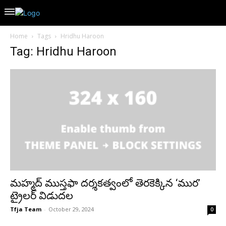
Home
Tags
Hridhu Haroon
Tag: Hridhu Haroon
మ‌హ్మ‌ద్ ముస్త‌ఫా ద‌ర్శ‌క‌త్వంలో తెర‌కెక్కిన‌ ‘ముర’
ట్రైల‌ర్ విడుద‌ల‌
Tfja Team
-
October 29, 2024
0