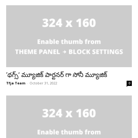
‘థగ్స్’ మ్యూజిక్ పార్టనర్ గా సోనీ మ్యూజిక్
Tfja Team
-
October 31, 2022
0