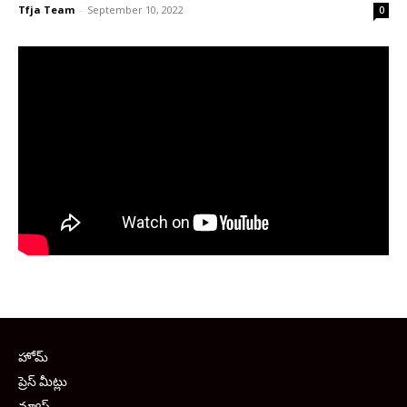
Tfja Team
-
September 10, 2022
0
హోమ్
ప్రెస్ మీట్లు
న్యూస్