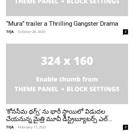
“Mura” trailer a Thrilling Gangster Drama
TFJA
-
October 28, 2024
0
‘కోనసీమ థగ్స్’ ను భారీ స్థాయిలో విడుదల
చేయనున్న మైత్రి మూవీ డిస్ట్రిబ్యూటర్స్ ఎల్...
TFJA
-
February 17, 2023
0