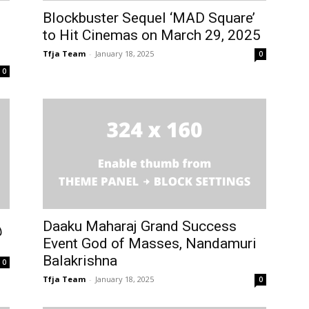
Blockbuster Sequel ‘MAD Square’
to Hit Cinemas on March 29, 2025
Tfja Team
-
January 18, 2025
0
0
ి
Daaku Maharaj Grand Success
Event God of Masses, Nandamuri
Balakrishna
0
Tfja Team
-
January 18, 2025
0