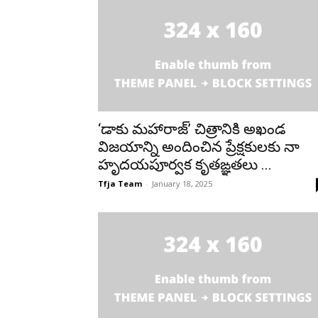
‘డాకు మహారాజ్’ చిత్రానికి అఖండ
విజయాన్ని అందించిన ప్రేక్షకులకు నా
హృదయపూర్వక కృతఙ్ఞతలు ...
Tfja Team
-
January 18, 2025