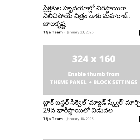
ప్రేక్షకుల హృదయాల్లో చిరస్థాయిగా
నిలిచిపోయే చిత్రం డాకు మహారాజ్ :
బాలకృష్ణ
Tfja Team
-
January 23, 2025
బ్లాక్ బస్టర్ సీక్వెల్ ‘మ్యాడ్ స్క్వేర్’ మార్చ
29న భారీస్థాయిలో విడుదల
Tfja Team
-
January 18, 2025