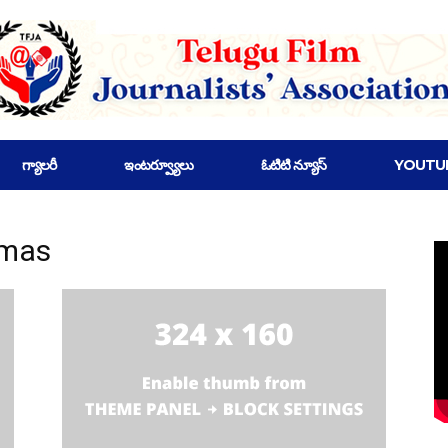
గ్యాలరీ
ఇంటర్వ్యూలు
ఓటిటి న్యూస్
YOUTU
emas