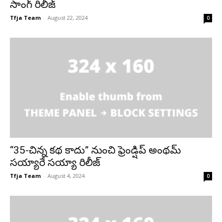
సాంగ్ రిలీజ్
Tfja Team
-
August 22, 2024
0
“35-చిన్న కథ కాదు” నుంచి ఫ్రెండ్షిప్ అంథమ్
సయ్యారే సయ్యా రిలీజ్
Tfja Team
-
August 4, 2024
0