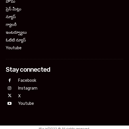
హోమ్
ప్రెస్ మీట్లు
న్యూస్
గ్యాలరీ
ఇంటర్వ్యూలు
ఓటిటి న్యూస్
Youtube
Stay connected
Facebook
Instagram
X
Youtube
tfja.in|2022 @ All rights reserved.