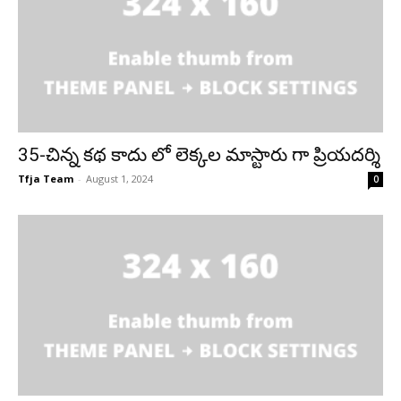
35-చిన్న కథ కాదు లో లెక్కల మాస్టారు గా ప్రియదర్శి
Tfja Team
-
August 1, 2024
0