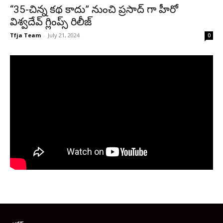
“35-చిన్న కథ కాదు” నుంచి ప్రసాద్ గా హీరో
విశ్వదేవ్ గ్లింప్స్ రిలీజ్
Tfja Team
-
July 21, 2024
0