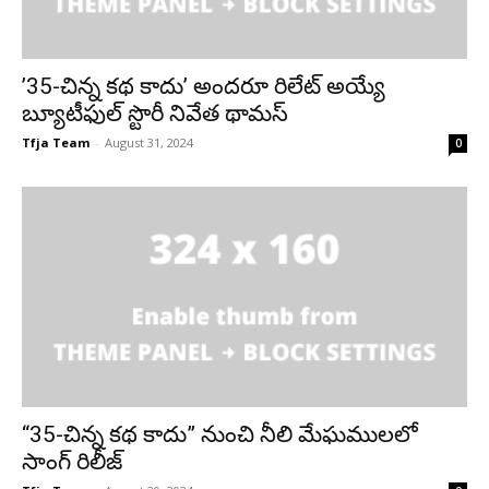
’35-చిన్న కథ కాదు’ అందరూ రిలేట్ అయ్యే
బ్యూటీఫుల్ స్టొరీ నివేత థామస్
Tfja Team
-
August 31, 2024
0
“35-చిన్న కథ కాదు” నుంచి నీలి మేఘములలో
సాంగ్ రిలీజ్