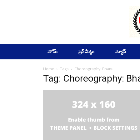
SUBSCRIBE
హోమ్
ప్రెస్ మీట్లు
న్యూస్
Home
Tags
Choreography: Bhanu
Tag: Choreography: Bh