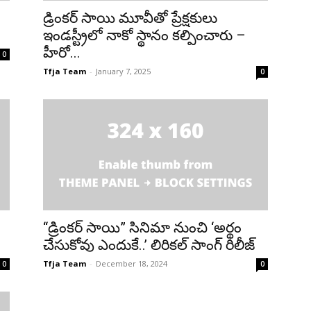
డ్రింకర్ సాయి మూవీతో ప్రేక్షకులు
ఇండస్ట్రీలో నాకో స్థానం కల్పించారు –
హీరో...
0
Tfja Team
-
January 7, 2025
0
“డ్రింకర్ సాయి” సినిమా నుంచి ‘అర్థం
చేసుకోవు ఎందుకే..’ లిరికల్ సాంగ్ రిలీజ్
Tfja Team
-
December 18, 2024
0
0