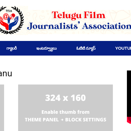
గ్యాలరీ
ఇంటర్వ్యూలు
ఓటిటి న్యూస్
YOUTU
anu