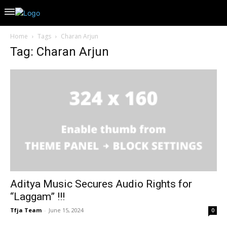
Home
Tags
Charan Arjun
Tag: Charan Arjun
Aditya Music Secures Audio Rights for
“Laggam” !!!
Tfja Team
-
June 15, 2024
0