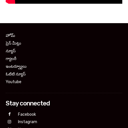
హోమ్
ప్రెస్ మీట్లు
న్యూస్
గ్యాలరీ
ఇంటర్వ్యూలు
ఓటిటి న్యూస్
Youtube
Stay connected
Facebook
Instagram