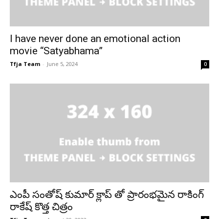
I have never done an emotional action
movie “Satyabhama”
Tfja Team
-
June 5, 2024
0
ఎంపీ సంతోష్ కుమార్ క్లాప్ తో ప్రారంభమైన రాకింగ్
రాకేష్ కొత్త చిత్రం