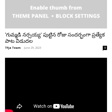
‘గుమ్మడి నర్సయ్య’ పుట్టిన రోజు సందర్భంగా ప్రత్యేక
పాట విడుదల
Tfja Team
-
June 29, 2023
0