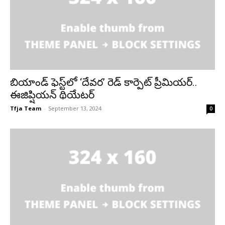
బియాండ్ ఫెస్ట్‌లో ‘దేవర’ రెడ్ కార్పెట్ ప్రీమియ‌ర్‌..
ఈజిప్షియ‌న్ థియేట‌ర్‌
Tfja Team
-
September 13, 2024
0