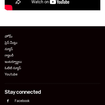
హోమ్
ప్రెస్ మీట్లు
న్యూస్
గ్యాలరీ
ఇంటర్వ్యూలు
ఓటిటి న్యూస్
Youtube
Stay connected
Facebook