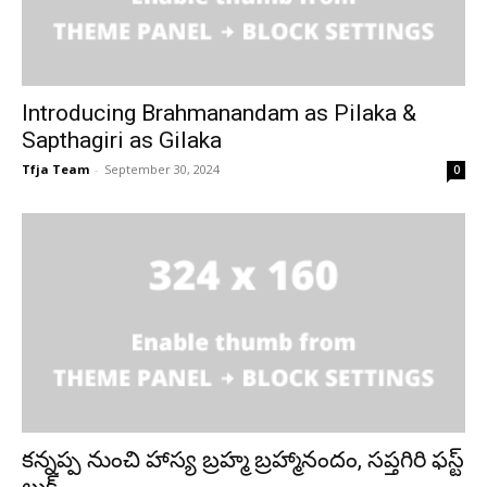
Introducing Brahmanandam as Pilaka &
Sapthagiri as Gilaka
Tfja Team
-
September 30, 2024
0
కన్నప్ప నుంచి హాస్య బ్రహ్మ బ్రహ్మానందం, సప్తగిరి ఫస్ట్
లుక్