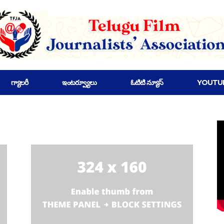
గ్యాలరీ
ఇంటర్వ్యూలు
ఓటిటి న్యూస్
YOUTU