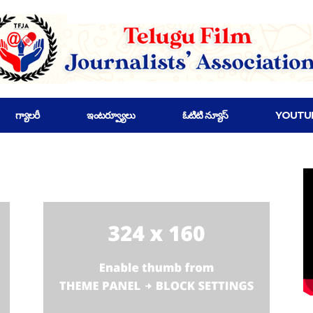
గ్యాలరీ
ఇంటర్వ్యూలు
ఓటిటి న్యూస్
YOUTU