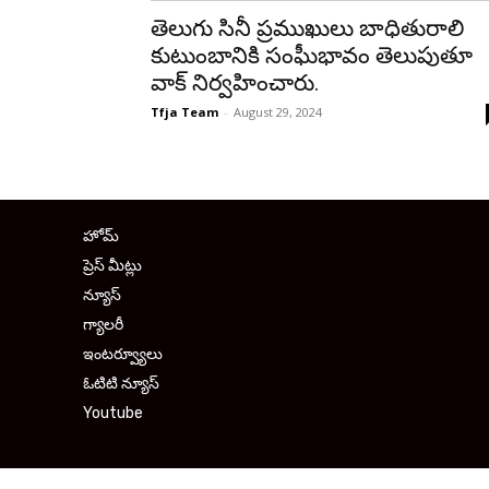
తెలుగు సినీ ప్రముఖులు బాధితురాలి
కుటుంబానికి సంఘీభావం తెలుపుతూ
వాక్ నిర్వహించారు.
Tfja Team
-
August 29, 2024
హోమ్
ప్రెస్ మీట్లు
న్యూస్
గ్యాలరీ
ఇంటర్వ్యూలు
ఓటిటి న్యూస్
Youtube