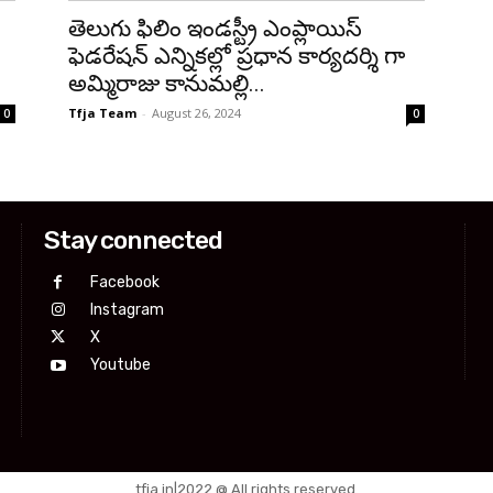
తెలుగు ఫిలిం ఇండస్ట్రీ ఎంప్లాయిస్
ఫెడరేషన్ ఎన్నికల్లో ప్రధాన కార్యదర్శి గా
అమ్మిరాజు కానుమల్లి...
Tfja Team
-
August 26, 2024
0
0
Stay connected
Facebook
Instagram
X
Youtube
tfja.in|2022 @ All rights reserved.