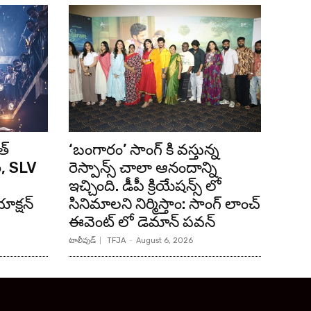
త్
‘బంగారం’ సాంగ్ కి వస్తున్న
ి, SLV
రెస్పాన్స్ చాలా ఆనందాన్ని
ఇచ్చింది. డీపీ క్రియేషన్స్ లో
క్షన్
సినిమాలని నిర్మిస్తాం: సాంగ్ లాంచ్
ఈవెంట్ లో డెమాన్ పవన్
టాలీవుడ్
TFJA
-
August 6, 2026