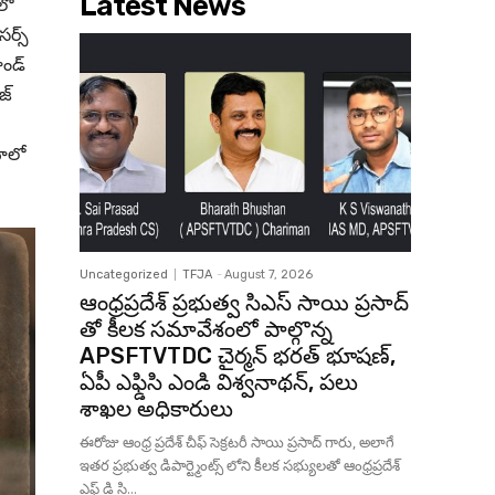
Latest News
లో
సర్స్
రాండ్
జ్
ోలో
Uncategorized
TFJA
-
August 7, 2026
ఆంధ్రప్రదేశ్ ప్రభుత్వ సిఎస్ సాయి ప్రసాద్
తో కీలక సమావేశంలో పాల్గొన్న
APSFTVTDC చైర్మన్ భరత్ భూషణ్,
ఏపీ ఎఫ్డిసి ఎండి విశ్వనాథన్, పలు
శాఖల అధికారులు
ఈరోజు ఆంధ్ర ప్రదేశ్ చీఫ్ సెక్రటరీ సాయి ప్రసాద్ గారు, అలాగే
ఇతర ప్రభుత్వ డిపార్ట్మెంట్స్ లోని కీలక సభ్యులతో ఆంధ్రప్రదేశ్
ఎఫ్ డి సి...