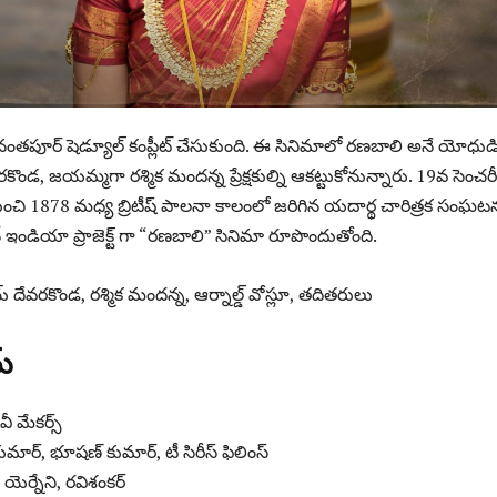
తపూర్ షెడ్యూల్ కంప్లీట్ చేసుకుంది. ఈ సినిమాలో రణబాలి అనే యోధుడ
కొండ, జయమ్మగా రశ్మిక మందన్న ప్రేక్షకుల్ని ఆకట్టుకోనున్నారు. 19వ సెంచరీ
ంచి 1878 మధ్య బ్రిటీష్ పాలనా కాలంలో జరిగిన యదార్థ చారిత్రక సంఘ
 ఇండియా ప్రాజెక్ట్ గా “రణబాలి” సినిమా రూపొందుతోంది.
 దేవరకొండ, రశ్మిక మందన్న, ఆర్నాల్డ్ వోస్లూ, తదితరులు
మ్
వీ మేకర్స్
ుమార్, భూషణ్ కుమార్, టీ సిరీస్ ఫిలింస్
్ యెర్నేని, రవిశంకర్