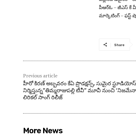
పీఆర్ఓ – జీఎస్ కే మ
మార్కెటింగ్ – ఫస్ట్ ష
Share
Previous article
హీరో కిరణ్ అబ్బవరం కేఏ ప్రొడక్షన్స్, సుమైర స్టూడియోస
నిర్మిస్తున్న”తిమ్మరాజుపల్లి టీవీ” మూవీ నుంచి ‘నిజమేన
లిరికల్ సాంగ్ రిలీజ్
More News