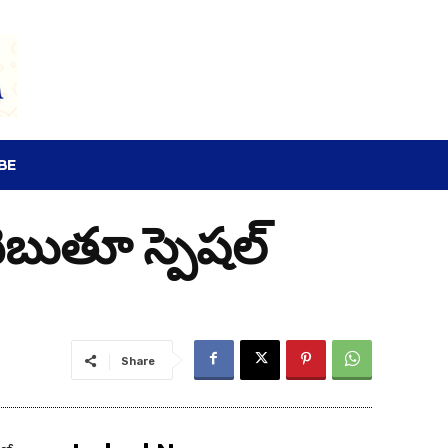
SEARCH
BE
 చెబుతూ స్పెషల్
Share