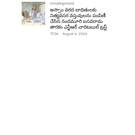
Uncategorized
అస్సాం వరద బాధితులకు
నిత్యవసర వస్తువులను పంపిణీ
చేసిన నందమూరి బసవరామ
తారకం ఎన్టీఆర్ చారిటబుల్ ట్రస్ట్
TFJA
-
August 6, 2026