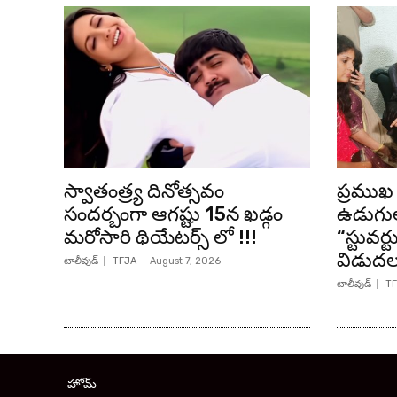
స్వాతంత్ర్య దినోత్సవం
ప్రముఖ 
సందర్బంగా ఆగష్టు 15న ఖడ్గం
ఉడుగుల
మరోసారి థియేటర్స్ లో !!!
“స్టువర్
విడుద
టాలీవుడ్
TFJA
-
August 7, 2026
టాలీవుడ్
TF
హోమ్