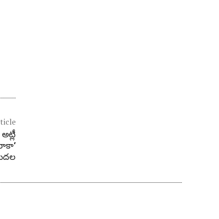
ticle
 అట్లీ
‘రాకా’
ిడుదల