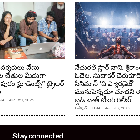
దర్శకులు వేణు
నేచురల్ స్టార్ నాని, శ్రీకాం
 చేతుల మీదుగా
ఓదెల, సుధాకర్ చెరుకూర
టుపురం స్టూడెంట్స్” ట్రైలర్
సినిమాస్ ‘ది ప్యారడైజ్’
ల
మునుపెన్నడూ చూడని యా
బ్లడ్ బాత్ టీజర్ రిలీజ్
JA
-
August 7, 2026
టాలీవుడ్
TFJA
-
August 7, 2026
Stay connected