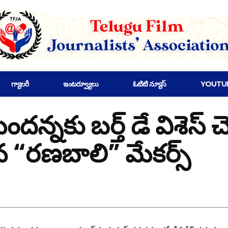
గ్యాలరీ
ఇంటర్వ్యూలు
ఓటిటి న్యూస్
YOUTU
మందన్నకు బర్త్ డే విశెస్
ిన “రణబాలి” మేకర్స్