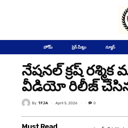
SUBSCRIBE
హోమ్
ప్రెస్ మీట్లు
న్యూస్
నేషనల్ క్రష్ రశ్మిక 
వీడియో రిలీజ్ చేస
By
TFJA
0
April 5, 2026
Must Read