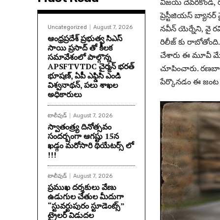
విజయ్ దేవరకొండ, ర
ప్రెస్టీజియస్ బ్యానర
నవీన్ యెర్నేని, వై రవ
Uncategorized
August 7, 2026
ఆంధ్రప్రదేశ్ ప్రభుత్వ సిఎస్
రిలీజ్ కు రాబోతోంది
సాయి ప్రసాద్ తో కీలక
చేశారు ఈ మూవీ మ
సమావేశంలో పాల్గొన్న
APSFTVTDC చైర్మన్ భరత్
చూపించారు. రణబ
భూషణ్, ఏపీ ఎఫ్డిసి ఎండి
పేర్కొనడం ఈ జంట మ
విశ్వనాథన్, పలు శాఖల
అధికారులు
టాలీవుడ్
August 7, 2026
స్వాతంత్ర్య దినోత్సవం
సందర్బంగా ఆగష్టు 15న
ఖడ్గం మరోసారి థియేటర్స్ లో
!!!
టాలీవుడ్
August 7, 2026
ప్రముఖ దర్శకులు వేణు
ఉడుగుల చేతుల మీదుగా
“స్టువర్టుపురం స్టూడెంట్స్”
ట్రైలర్ విడుదల