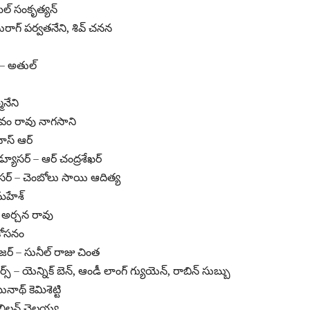
ాహుల్ సంకృత్యన్
నురాగ్ పర్వతనేని, శివ్ చనన
– అతుల్
ినేని
– శివం రావు నాగసాని
ివాస్ ఆర్
రొడ్యూసర్ – ఆర్ చంద్రశేఖర్
్యూసర్ – చెంబోలు సాయి ఆదిత్య
 మహేశ్
– అర్చన రావు
్ కోసనం
ైజర్ – సునీల్ రాజు చింత
్స్ – యెన్నిక్ బెన్, ఆండీ లాంగ్ గ్యుయెన్, రాబిన్ సుబ్బు
నాథ్ కెమిశెట్టి
కబిలన్ చెల్లయ్య