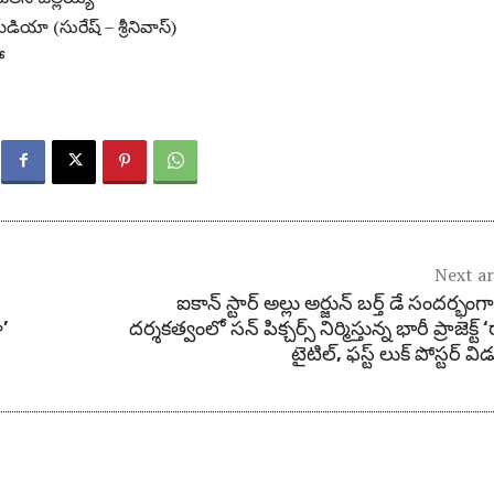
ీడియా (సురేష్ – శ్రీనివాస్)
ో
Next ar
్
ఐకాన్ స్టార్ అల్లు అర్జున్ బర్త్ డే సందర్భంగా
ా’
దర్శకత్వంలో సన్ పిక్చర్స్ నిర్మిస్తున్న భారీ ప్రాజెక్ట్ 
టైటిల్, ఫస్ట్ లుక్ పోస్టర్ వ