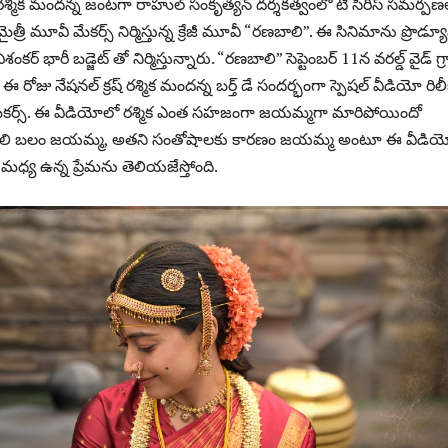
శ్మిక మందన్న జంటగా రాహుల్ సంకృత్యన్ దర్శకత్వంలో టీ సిరీస్ సమర్పణ
్ మైత్రీ మూవీ మేకర్స్ నిర్మిస్తున్న క్రేజీ మూవీ “రణబాలి”. ఈ సినిమాను ప్రొడ్యూ
ిశంకర్ భారీ బడ్జెట్ తో నిర్మిస్తున్నారు. “రణబాలి” సెప్టెంబర్ 11న వరల్డ్ వైడ్ గ్
. ఈ రోజు నేషనల్ క్రష్ రశ్మిక మందన్న బర్త్ డే సందర్భంగా స్పెషల్ వీడియో రిలీ
ేకర్స్. ఈ వీడియోలో రశ్మిక ఎంత సహజంగా జయమ్మగా మారిపోయిందో
ాలి బలం జయమ్మ, అతని సంతోషాలకు కారణం జయమ్మ అంటూ ఈ వీడియ
ధ్య ఉన్న ప్రేమను తెలియజేస్తోంది.