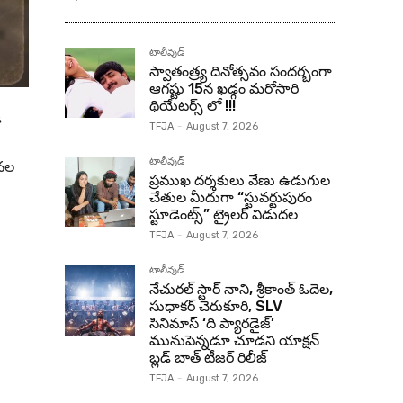
టాలీవుడ్
స్వాతంత్ర్య దినోత్సవం సందర్బంగా
ఆగష్టు 15న ఖడ్గం మరోసారి
థియేటర్స్ లో !!!
ి
TFJA
-
August 7, 2026
టాలీవుడ్
టనల
ప్రముఖ దర్శకులు వేణు ఉడుగుల
చేతుల మీదుగా “స్టువర్టుపురం
స్టూడెంట్స్” ట్రైలర్ విడుదల
TFJA
-
August 7, 2026
టాలీవుడ్
నేచురల్ స్టార్ నాని, శ్రీకాంత్ ఓదెల,
సుధాకర్ చెరుకూరి, SLV
సినిమాస్ ‘ది ప్యారడైజ్’
మునుపెన్నడూ చూడని యాక్షన్
బ్లడ్ బాత్ టీజర్ రిలీజ్
TFJA
-
August 7, 2026