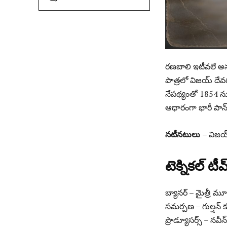
రణబాలి ఇటీవలే అనం
పాత్రలో విజయ్ దేవర
నేపథ్యంతో 1854 ను
ఆధారంగా భారీ పాన్
నటీనటులు
– విజయ్
టెక్నికల్ టీ
బ్యానర్ – మైత్రీ మూ
సమర్పణ – గుల్షన్ క
ప్రొడ్యూసర్స్ – నవీన