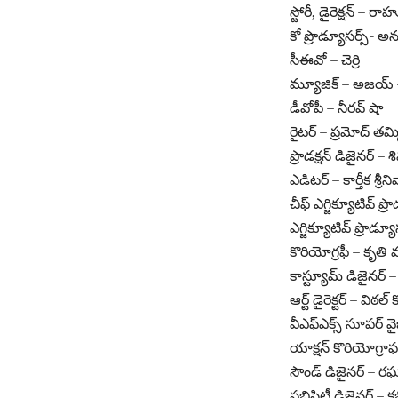
స్టోరీ, డైరెక్షన్ – ర
కో ప్రొడ్యూసర్స్- అ
సీఈవో – చెర్రి
మ్యూజిక్ – అజయ్ 
డీవోపీ – నీరవ్ షా
రైటర్ – ప్రమోద్ తమ్మ
ప్రొడక్షన్ డిజైనర్ 
ఎడిటర్ – కార్తీక శ్రీన
చీఫ్ ఎగ్జిక్యూటివ్ ప్
ఎగ్జిక్యూటివ్ ప్రొడ
కొరియోగ్రఫీ – కృతి
కాస్ట్యూమ్ డిజైనర్ 
ఆర్ట్ డైరెక్టర్ – విఠల
వీఎఫ్ఎక్స్ సూపర్ వ
యాక్షన్ కొరియోగ్రాఫర
సౌండ్ డిజైనర్ – రఘు
పబ్లిసిటీ డిజైనర్ – 