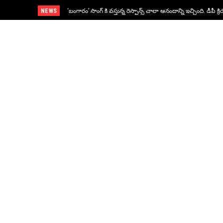
NEWS
‘బంగారం’ సాంగ్ కి వస్తున్న రెస్పాన్స్ చాలా ఆనందాన్ని ఇచ్చింది. డీపీ క్రి
లాంచ్ ఈవెంట్ లో డెమాన్ పవన్