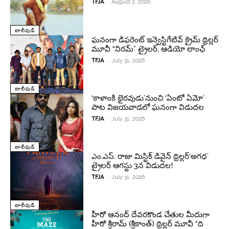
TFJA
-
August 2, 2026
టాలీవుడ్
ఘనంగా డిఫరెంట్ ఇన్వెస్టిగేటివ్ క్రైమ్ థ్రిల్లర్
మూవీ “నిరమ్” ట్రైలర్, ఆడియో లాంఛ్
TFJA
-
July 31, 2026
టాలీవుడ్
‘కాళాంకి భైరవుడు’నుంచి ‘ఏంటో ఏమో’
పాట విజయవాడలో ఘనంగా విడుదల
TFJA
-
July 31, 2026
టాలీవుడ్
ఎం.ఎస్. రాజు మిస్టిక్ డివైన్ థ్రిల్లర్‘అగధ’
ట్రైలర్ ఆగస్టు 3న విడుదల!
TFJA
-
July 31, 2026
టాలీవుడ్
హీరో ఆనంద్ దేవరకొండ చేతుల మీదుగా
హీరో శ్రీరామ్ (శ్రీకాంత్) థ్రిల్లర్ మూవీ “ది