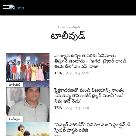
Home
టాలీవుడ్
టాలీవుడ్
నా శ్వాస ఉన్నంత వరకు సినిమాలు
తీస్తూనే ఉంటాను – ‘అగధ’ ట్రైలర్ లాంచ్
ఈవెంట్‌లో ఎం.ఎస్. రాజు
TFJA
-
August 3, 2026
టాలీవుడ్
ప్రేక్షకాదరణతో మంచి విజయాన్ని సొంతం
చేసుకున్న రొమాంటిక్ థ్రిల్లర్ మూవీ “అదే
నీవు అదే నేను”
TFJA
-
August 3, 2026
టాలీవుడ్
“సమ్మర్ హాలిడేస్” సినిమా నుంచి ఫ్రెండ్షిప్ డే
స్పెషల్ పోస్టర్ రిలీజ్