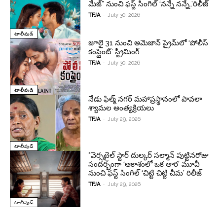
మేజ్” నుంచి ఫస్ట్ సింగిల్ ‘నన్నే నన్నే..’రిలీజ్
TFJA
-
July 30, 2026
టాలీవుడ్
జూలై 31 నుంచి అమెజాన్ ప్రైమ్‌లో ‘పోలీస్
కంప్లైంట్’ స్ట్రీమింగ్
TFJA
-
July 30, 2026
టాలీవుడ్
నేడు ఫిల్మ్ నగర్ మహాప్రస్థానంలో పావలా
శ్యామల అంత్యక్రియలు
TFJA
-
July 29, 2026
టాలీవుడ్
*వెర్స‌టైల్ స్టార్ దుల్క‌ర్ స‌ల్మాన్ పుట్టినరోజు
సందర్భంగా ‘ఆకాశంలో ఒక తార’ మూవీ
నుంచి ఫస్ట్ సింగిల్ ‘చిట్టి చిట్టి చీమ’ రిలీజ్
TFJA
-
July 29, 2026
టాలీవుడ్