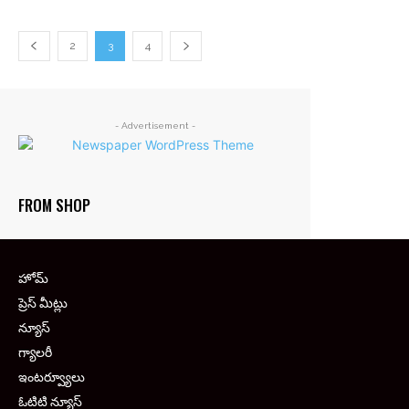
2
3
4
- Advertisement -
FROM SHOP
హోమ్
ప్రెస్ మీట్లు
న్యూస్
గ్యాలరీ
ఇంటర్వ్యూలు
ఓటిటి న్యూస్